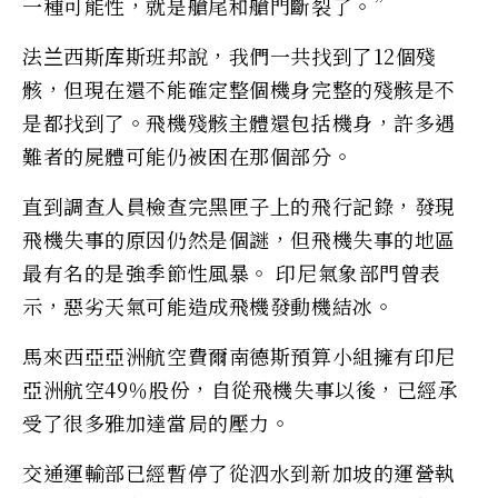
一種可能性，就是艙尾和艙門斷裂了。”
法兰西斯库斯班邦說，我們一共找到了12個殘
骸，但現在還不能確定整個機身完整的殘骸是不
是都找到了。飛機殘骸主體還包括機身，許多遇
難者的屍體可能仍被困在那個部分。
直到調查人員檢查完黑匣子上的飛行記錄，發現
飛機失事的原因仍然是個謎，但飛機失事的地區
最有名的是強季節性風暴。 印尼氣象部門曾表
示，惡劣天氣可能造成飛機發動機結冰。
馬來西亞亞洲航空費爾南德斯預算小組擁有印尼
亞洲航空49％股份，自從飛機失事以後，已經承
受了很多雅加達當局的壓力。
交通運輸部已經暫停了從泗水到新加坡的運營執