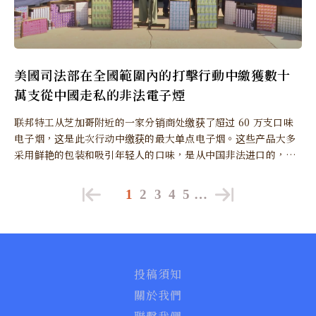
美國司法部在全國範圍內的打擊行動中繳獲數十
萬支從中國走私的非法電子煙
联邦特工从芝加哥附近的一家分销商处缴获了超过 60 万支口味
电子烟，这是此次行动中缴获的最大单点电子烟。这些产品大多
采用鲜艳的包装和吸引年轻人的口味，是从中国非法进口的，并
且未经 FDA 上市前授权。
1
2
3
4
5
…
投稿須知
關於我們