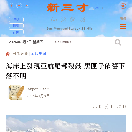
71
F
|
C
簡體
投稿
聯繫
Sun, Moon and Stars ,
4:38
分鐘
訂閱
2026年8月7日
星期五
Columbus
时事万象
国际要闻
海床上發現亞航尾部殘骸 黑匣子依舊下
落不明
Super User
2015年1月8日
0
0
0