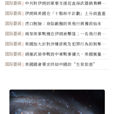
国际要闻
中共對伊朗的軍事支援從直接武器銷售轉向
間接技術轉讓
国际要闻
伊朗與美國在「十點和平計劃」上分歧重重
国际要闻
虎口脫險：身陷敵腹的美飛行員獲救始末
国际要闻
兩架美軍戰機在伊朗被擊落；一名飛行員失
蹤
国际要闻
美國加大針對涉嫌詐欺及犯罪行為的剝奪公
民權力度
国际要闻
胡塞武裝參戰致中東戰事擴大，美國衡量地
面入侵的可能性
国际要闻
美國國會要求終結中國的“生育旅遊”