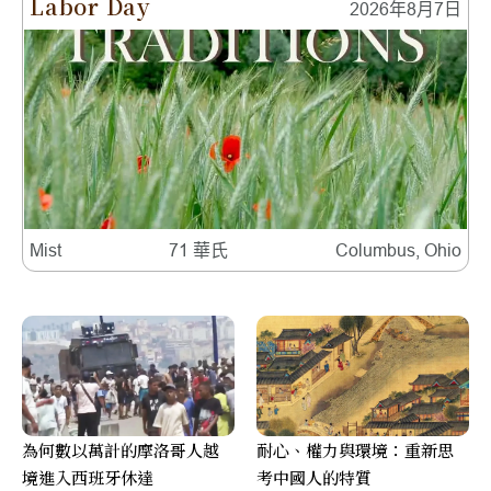
Labor Day
2026年8月7日
Mist
71 華氏
Columbus, Ohio
為何數以萬計的摩洛哥人越
耐心、權力與環境：重新思
境進入西班牙休達
考中國人的特質