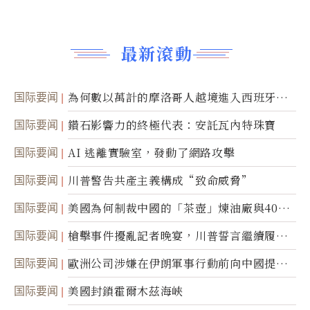
最新滾動
国际要闻
為何數以萬計的摩洛哥人越境進入西班牙休
達
国际要闻
鑽石影響力的終極代表：安託瓦內特珠寶
国际要闻
AI 逃離實驗室，發動了網路攻擊
国际要闻
川普警告共產主義構成“致命威脅”
国际要闻
美國為何制裁中國的「茶壺」煉油廠與40家
航運公司
国际要闻
槍擊事件擾亂記者晚宴，川普誓言繼續履行
職責
国际要闻
歐洲公司涉嫌在伊朗軍事行動前向中國提供
美軍基地的衛星影像
国际要闻
美國封鎖霍爾木茲海峽