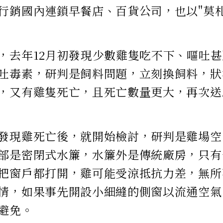
行銷國內連鎖早餐店、百貨公司，也以"莫
，去年12月初發現少數雞隻吃不下、嘔吐
吐毒素，研判是飼料問題，立刻換飼料，狀
，又有雞隻死亡，且死亡數量更大，再次送
發現雞死亡後，就開始檢討，研判是雞場空
部是密閉式水簾，水簾外是傳統廠房，只有
把窗戶都打開，雞可能受涼抵抗力差，無所
情，如果事先開設小細縫的側窗以流通空氣
避免。