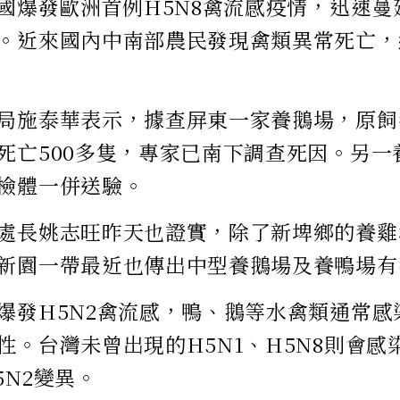
德國爆發歐洲首例H5N8禽流感疫情，迅速
。近來國內中南部農民發現禽類異常死亡，
局施泰華表示，據查屏東一家養鵝場，原飼養1
死亡500多隻，專家已南下調查死因。另一
檢體一併送驗。
處長姚志旺昨天也證實，除了新埤鄉的養雞
新園一帶最近也傳出中型養鵝場及養鴨場有
爆發H5N2禽流感，鴨、鵝等水禽類通常感
性。台灣未曾出現的H5N1、H5N8則會感
5N2變異。