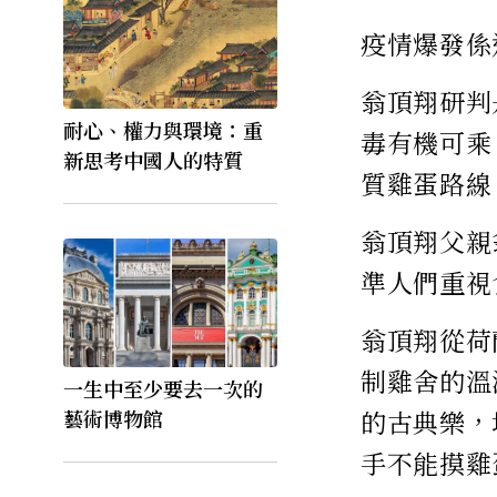
疫情爆發係
翁頂翔研判
耐心、權力與環境：重
毒有機可乘
新思考中國人的特質
質雞蛋路線
翁頂翔父親
準人們重視
翁頂翔從荷
制雞舍的溫
一生中至少要去一次的
藝術博物館
的古典樂，
手不能摸雞