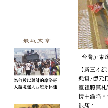
最近文章
台灣屏東
【新三才综
耗資7億元
為何數以萬計的摩洛哥
室裡聽莫札
人越境進入西班牙休達
情中淪陷。
很痛。