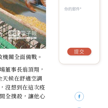
提交
政機關全面備戰。
場董事長翁頂翔，
全天候在舒適空調
，沒想到在這次疫
之間全撲殺，讓他心