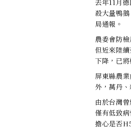
去年11月
殺大量鴨鵝
局通報。
農委會防檢
但近來陸續
下降，已將
屏東縣農業
外，萬丹、
由於台灣曾
僅有低致病
擔心是否H