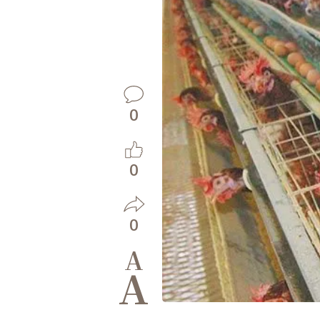
0
0
0
A
A