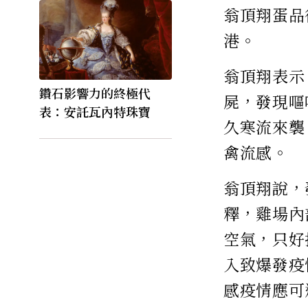
翁頂翔蛋品
港。
翁頂翔表示
鑽石影響力的終極代
屍，發現嘔
表：安託瓦內特珠寶
久寒流來襲
禽流感。
翁頂翔說，
釋，雞場內
空氣，只好
入致爆發疫
感疫情應可