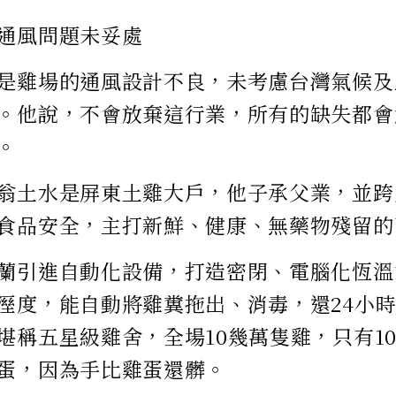
通風問題未妥處
是雞場的通風設計不良，未考慮台灣氣候及
。他說，不會放棄這行業，所有的缺失都會
。
翁土水是屏東土雞大戶，他子承父業，並跨
食品安全，主打新鮮、健康、無藥物殘留的
蘭引進自動化設備，打造密閉、電腦化恆溫
溼度，能自動將雞糞拖出、消毒，還24小
堪稱五星級雞舍，全場10幾萬隻雞，只有1
蛋，因為手比雞蛋還髒。