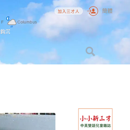
簡體
加入三才人
6
F
Columbus
海鈎沉