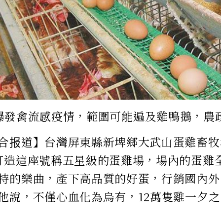
爆發禽流感疫情，範圍可能遍及雞鴨鵝，農
合报道】台灣屏東縣新埤鄉大武山蛋雞畜牧
打造這座號稱五星級的蛋雞場，場內的蛋雞
特的樂曲，產下高品質的好蛋，行銷國內外
他說，不僅心血化為烏有，12萬隻雞一夕