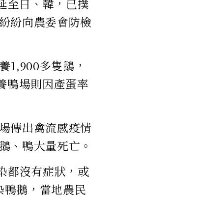
蔓延至日、韓，已撲
紛紛向農委會防檢
,900多隻鵝，
養鴨場則因產蛋率
場傳出禽流感疫情
鵝、鴨大量死亡。
染都沒有症狀，或
染鴨鵝，當地農民