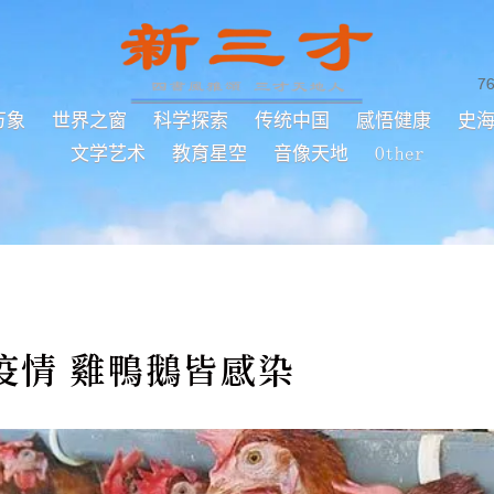
7
万象
世界之窗
科学探索
传统中国
感悟健康
史
文学艺术
教育星空
音像天地
Other
疫情 雞鴨鵝皆感染