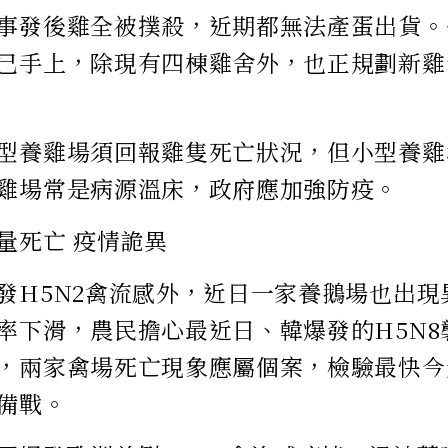
事發後雞全被撲殺，近期都無法產蛋出貨。
已手上，除現有四棟雞舍外，也正規劃新雞
型養雞場須回報雞隻死亡狀況，但小型養雞
雞場常是病源溫床，政府應加強防疫。
量死亡 疫情詭異
發H5N2禽流感外，近日一家養鵝場也出現
率下滑，農民擔心最近日、韓爆發的H5N8
，兩家禽場死亡現象應屬個案，檢驗最快今
備戰。