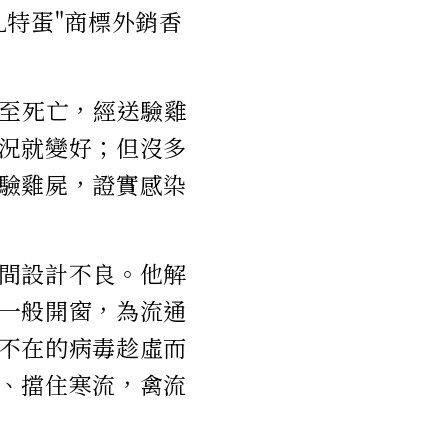
札特蛋"商標外銷香
甚至死亡，經送驗雞
況就變好；但沒多
驗雞屍，證實感染
間設計不良。他解
一般開窗，為流通
不在的病毒趁虛而
、擋住寒流，禽流