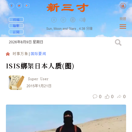
簡體
投稿
聯繫
Sun, Moon and Stars ,
4:38
分鐘
訂閱
2026年8月9日
星期日
时事万象
国际要闻
ISIS绑架日本人质(图)
Super User
2015年1月21日
0
0
0