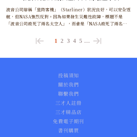
波音公司辯稱「星際客機」（Starliner）狀況良好，可以安全返
航，但NASA強烈反對。因為如果發生災難性故障，標題不是
「波音公司殺死了兩名太空人」，而會是「NASA殺死了兩名太
空人」。
1
2
3
4
5
…
投稿須知
關於我們
聯繫我們
三才人註冊
三才精品店
免費電子期刊
書刊購買