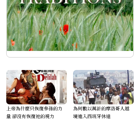
上帝為什麼只恢復參孫的力
為何數以萬計的摩洛哥人越
量 卻沒有恢復祂的視力
境進入西班牙休達