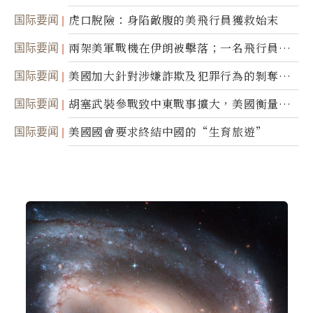
国际要闻
虎口脫險：身陷敵腹的美飛行員獲救始末
国际要闻
兩架美軍戰機在伊朗被擊落；一名飛行員失
蹤
国际要闻
美國加大針對涉嫌詐欺及犯罪行為的剝奪公
民權力度
国际要闻
胡塞武裝參戰致中東戰事擴大，美國衡量地
面入侵的可能性
国际要闻
美國國會要求終結中國的“生育旅遊”