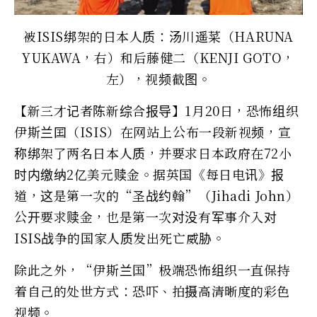
被ISIS绑架的日本人质：汤川遥菜（HARUNA
YUKAWA，右）和后藤健二（KENJI GOTO，
左），视频截图。
【新三才记者陈新综合报导】1月20日，恐怖组织
伊斯兰囯（ISIS）在网站上公布一段新视频，宣
称绑架了两名日本人质，并要求日本政府在72小
时内缴纳2亿美元赎金。据英国《每日电讯》报
道，这是第一次的“圣战约翰”（Jihadi John）
公开要求赎金，也是第一次对没有军事介入对
ISIS战争的国家人质发出死亡威胁。
除此之外，“伊斯兰国”极端恐怖组织一直保持
着自己的处世方式：恐吓、拍摄高清晰度的彩色
视频。