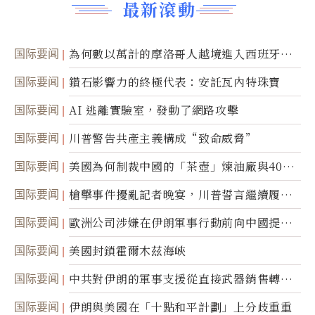
最新滾動
国际要闻
為何數以萬計的摩洛哥人越境進入西班牙休
達
国际要闻
鑽石影響力的終極代表：安託瓦內特珠寶
国际要闻
AI 逃離實驗室，發動了網路攻擊
国际要闻
川普警告共產主義構成“致命威脅”
国际要闻
美國為何制裁中國的「茶壺」煉油廠與40家
航運公司
国际要闻
槍擊事件擾亂記者晚宴，川普誓言繼續履行
職責
国际要闻
歐洲公司涉嫌在伊朗軍事行動前向中國提供
美軍基地的衛星影像
国际要闻
美國封鎖霍爾木茲海峽
国际要闻
中共對伊朗的軍事支援從直接武器銷售轉向
間接技術轉讓
国际要闻
伊朗與美國在「十點和平計劃」上分歧重重