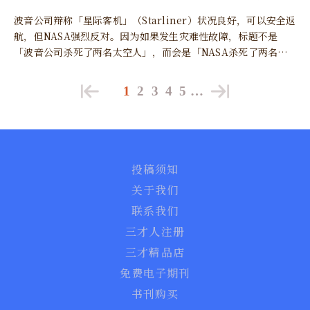
波音公司辩称「星际客机」（Starliner）状况良好，可以安全返
航，但NASA强烈反对。因为如果发生灾难性故障，标题不是
「波音公司杀死了两名太空人」，而会是「NASA杀死了两名太
空人」。
1
2
3
4
5
…
投稿须知
关于我们
联系我们
三才人注册
三才精品店
免费电子期刊
书刊购买