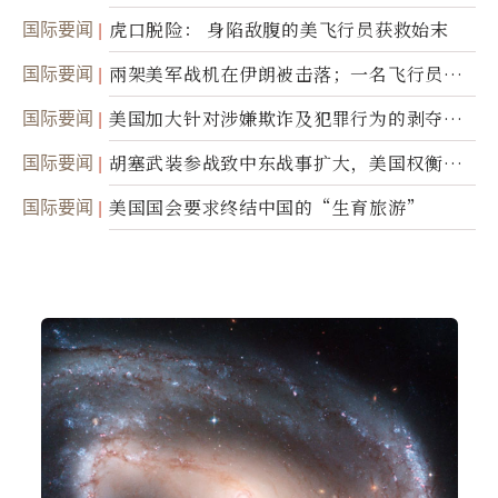
国际要闻
虎口脱险： 身陷敌腹的美飞行员获救始末
国际要闻
兩架美军战机在伊朗被击落；一名飞行员失
踪
国际要闻
美国加大针对涉嫌欺诈及犯罪行为的剥夺公
民权力度
国际要闻
胡塞武装参战致中东战事扩大，美国权衡地
面入侵的可能性
国际要闻
美国国会要求终结中国的“生育旅游”