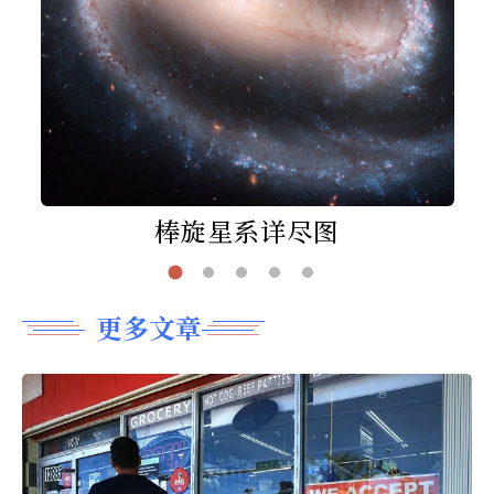
棒旋星系详尽图
更多文章