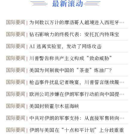
最新滚动
国际要闻
为何数以万计的摩洛哥人越境进入西班牙休
达
国际要闻
钻石影响力的终极代表：安托瓦内特珠宝
国际要闻
AI 逃离实验室，发动了网络攻击
国际要闻
川普警告称共产主义构成“致命威胁”
国际要闻
美国为何制裁中国的“茶壶”炼油厂？
国际要闻
枪击事件扰乱记者晚宴，川普誓言继续履行
职责
国际要闻
欧洲公司涉嫌在伊朗军事行动前向中国提供
美军基地的卫星图像
国际要闻
美国封锁霍尔木兹海峡
国际要闻
中共对伊朗的军事支持：从直接军售转向间
接技术转让
国际要闻
伊朗与美国在“十点和平计划”上分歧重重