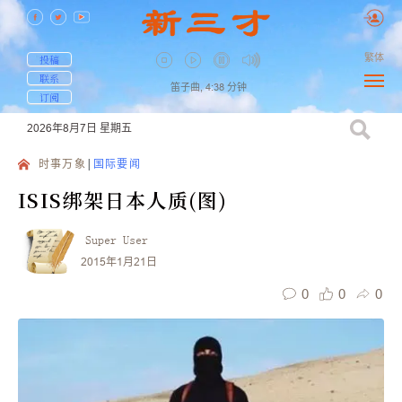
繁体
投稿
联系
笛子曲,
4:38
分钟
订阅
2026年8月7日
星期五
时事万象
国际要闻
ISIS绑架日本人质(图)
Super User
2015年1月21日
0
0
0