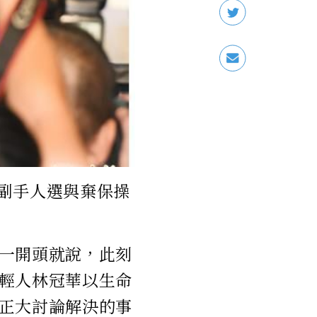
副手人選與棄保操
一開頭就說，此刻
輕人林冠華以生命
正大討論解決的事