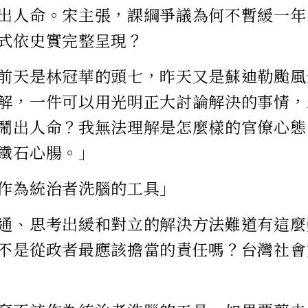
出人命。宋主張，課綱爭議為何不暫緩一年
式依史實完整呈現？
前天是林冠華的頭七，昨天又是蘇迪勒颱風
解，一件可以用光明正大討論解決的事情，
鬧出人命？我無法理解是怎麼樣的官僚心態
鐵石心腸。」
作為統治者洗腦的工具」
通、思考出緩和對立的解決方法難道有這麼
不是從政者最應該擔當的責任嗎？台灣社會