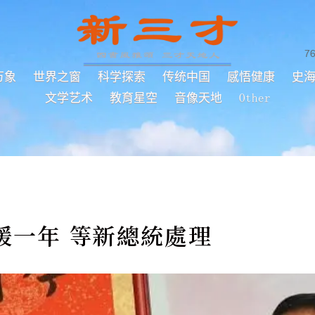
7
万象
世界之窗
科学探索
传统中国
感悟健康
史
文学艺术
教育星空
音像天地
Other
緩一年 等新總統處理