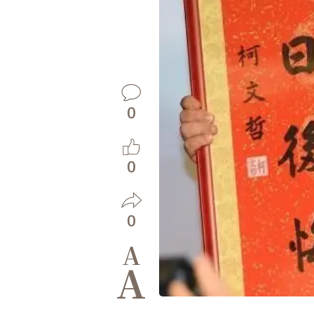
0
0
0
A
A