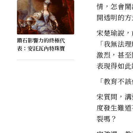
情，怎會鬧
開透明的方
宋楚瑜說，
鑽石影響力的終極代
「我無法理
表：安託瓦內特珠寶
激烈，甚至
表現得如此
「教育不該
宋質問，溝
度發生難道
裂嗎？