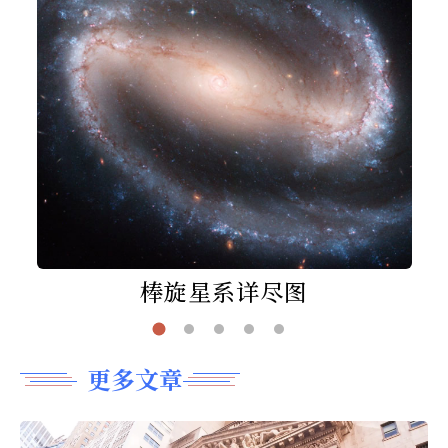
棒旋星系详尽图
更多文章