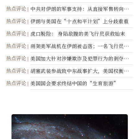
热点评论
中共对伊朗的军事支持：从直接军售转向间
接技术转让
热点评论
伊朗与美国在“十点和平计划”上分歧重重
热点评论
虎口脱险： 身陷敌腹的美飞行员获救始末
热点评论
兩架美军战机在伊朗被击落；一名飞行员失
踪
热点评论
美国加大针对涉嫌欺诈及犯罪行为的剥夺公
民权力度
热点评论
胡塞武装参战致中东战事扩大，美国权衡地
面入侵的可能性
热点评论
美国国会要求终结中国的“生育旅游”