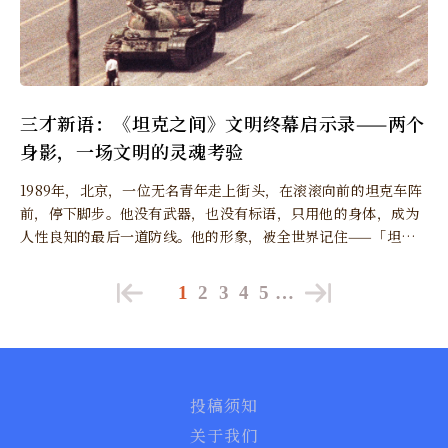
三才新语：《坦克之间》文明终幕启示录——两个
身影，一场文明的灵魂考验
1989年，北京，一位无名青年走上街头，在滚滚向前的坦克车阵
前，停下脚步。他没有武器，也没有标语，只用他的身体，成为
人性良知的最后一道防线。他的形象，被全世界记住——「坦克
人」。 三十六年后，2025年，另一位「Tank」出现在新闻中。
这两位「坦克人」，一位站在街头，一位躺在手术台上。
1
2
3
4
5
…
投稿须知
关于我们