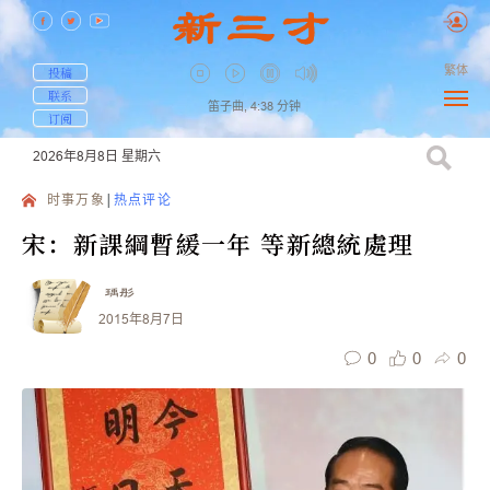
繁体
投稿
联系
笛子曲,
4:38
分钟
订阅
2026年8月8日
星期六
时事万象
热点评论
宋：新課綱暫緩一年 等新總統處理
瑀彤
2015年8月7日
0
0
0