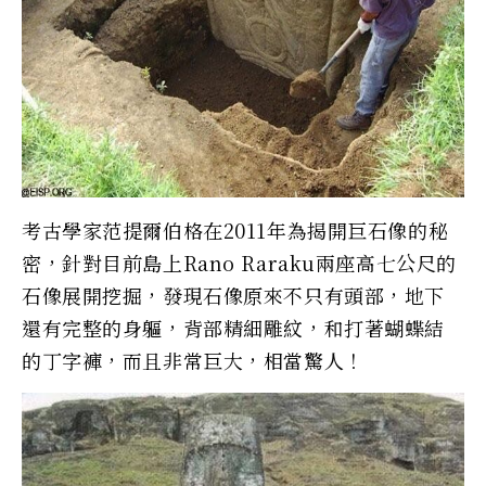
考古學家范提爾伯格在2011年為揭開巨石像的秘
密，針對目前島上Rano Raraku兩座高七公尺的
石像展開挖掘，發現石像原來不只有頭部，地下
還有完整的身軀，背部精細雕紋，和打著蝴蝶結
的丁字褲，而且非常巨大，相當驚人！