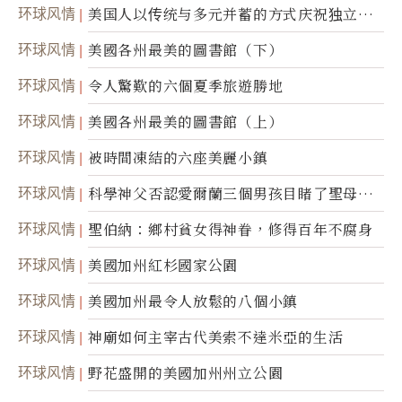
环球风情
美国人以传统与多元并蓄的方式庆祝独立日2
50周年
环球风情
美國各州最美的圖書館（下）
环球风情
令人驚歎的六個夏季旅遊勝地
环球风情
美國各州最美的圖書館（上）
环球风情
被時間凍結的六座美麗小鎮
环球风情
科學神父否認愛爾蘭三個男孩目睹了聖母顯
靈
环球风情
聖伯納：鄉村貧女得神眷，修得百年不腐身
环球风情
美國加州紅杉國家公園
环球风情
美國加州最令人放鬆的八個小鎮
环球风情
神廟如何主宰古代美索不達米亞的生活
环球风情
野花盛開的美國加州州立公園