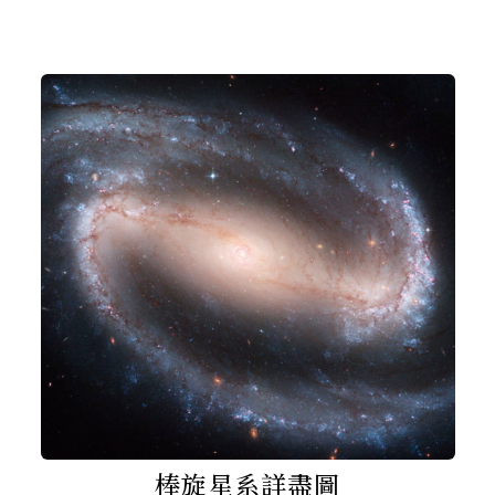
棒旋星系詳盡圖