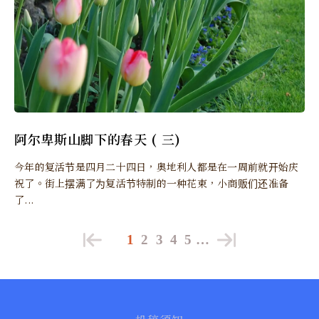
阿尔卑斯山脚下的春天 ( 三)
今年的复活节是四月二十四日，奥地利人都是在一周前就开始庆
祝了。街上摆满了为复活节特制的一种花束，小商贩们还准备
了...
1
2
3
4
5
…