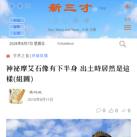
71
F
|
C
簡體
投稿
聯繫
Sun, Moon and Stars ,
4:38
分鐘
訂閱
2026年8月7日
星期五
Columbus
世界之窗
环球风情
神祕摩艾石像有下半身 出土時居然是這
樣(組圖)
張均威
2016年9月11日
0
0
0