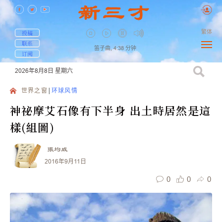
繁体
投稿
联系
笛子曲,
4:38
分钟
订阅
2026年8月8日
星期六
世界之窗
环球风情
神祕摩艾石像有下半身 出土時居然是這
樣(組圖)
張均威
2016年9月11日
0
0
0