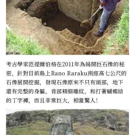
考古學家范提爾伯格在2011年為揭開巨石像的秘
密，針對目前島上Rano Raraku兩座高七公尺的
石像展開挖掘，發現石像原來不只有頭部，地下
還有完整的身軀，背部精細雕紋，和打著蝴蝶結
的丁字褲，而且非常巨大，相當驚人！