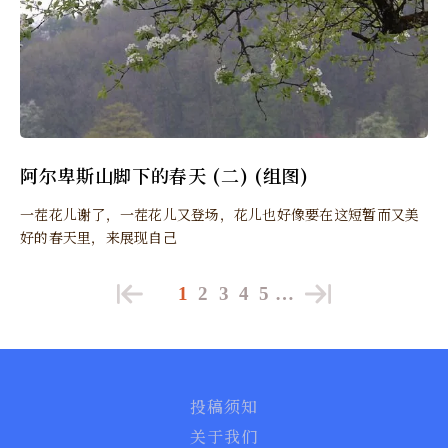
阿尔卑斯山脚下的春天 (二) (组图)
一茬花儿谢了，一茬花儿又登场，花儿也好像要在这短暂而又美
好的春天里，来展现自己
1
2
3
4
5
…
投稿须知
关于我们