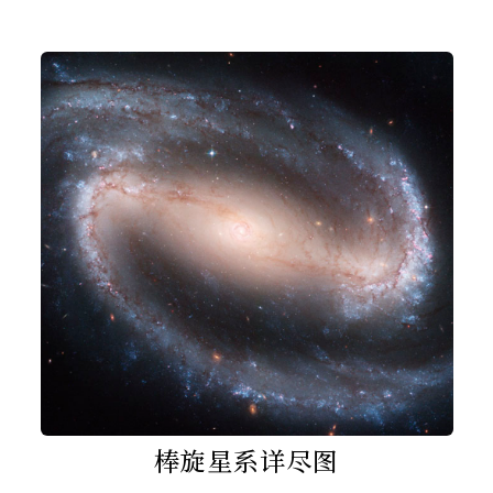
棒旋星系详尽图