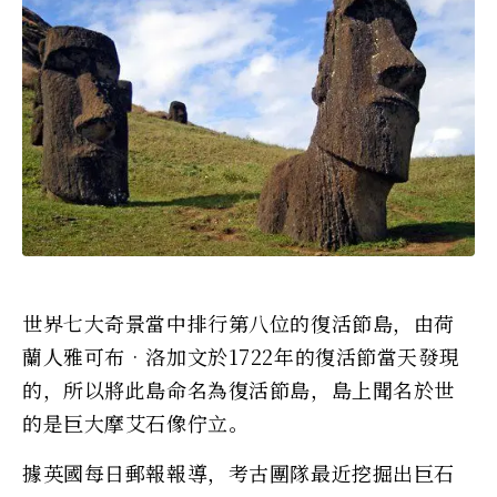
世界七大奇景當中排行第八位的復活節島，由荷
蘭人雅可布‧洛加文於1722年的復活節當天發現
的，所以將此島命名為復活節島，島上聞名於世
的是巨大摩艾石像佇立。
據英國每日郵報報導，考古團隊最近挖掘出巨石