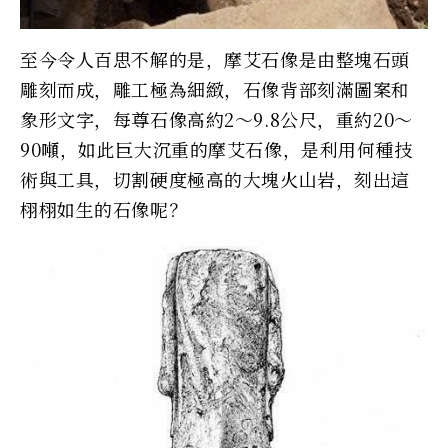
至今令人百思不解的是，摩艾石像是由整塊石頭
雕刻而成，雕工極為細緻，石像背部刻滿圖案和
象形文字，每尊石像高約2～9.8公尺，重約20～
90噸，如此巨大沉重的摩艾石像，是利用何種技
術與工具，切割硬度極高的大塊火山岩，刻出這
栩栩如生的石像呢？