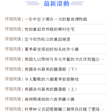
最新滾動
环球风情
一生中至少要去一次的藝術博物館
环球风情
宛如童話世界般的鄉村住宅
环球风情
至今依然屹立的童話城堡
环球风情
夏季最宜探訪的知名迷你小鎮
环球风情
美国人以传统与多元并蓄的方式庆祝独立日2
50周年
环球风情
美國各州最美的圖書館（下）
环球风情
令人驚歎的六個夏季旅遊勝地
环球风情
美國各州最美的圖書館（上）
环球风情
被時間凍結的六座美麗小鎮
环球风情
科學神父否認愛爾蘭三個男孩目睹了聖母顯