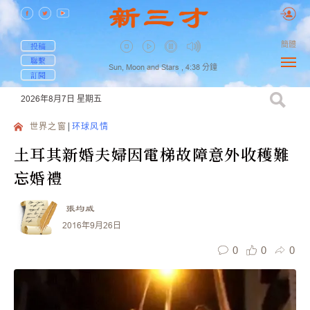
簡體
投稿
聯繫
Sun, Moon and Stars ,
4:38
分鐘
訂閱
2026年8月7日
星期五
世界之窗
环球风情
土耳其新婚夫婦因電梯故障意外收穫難
忘婚禮
張均威
2016年9月26日
0
0
0