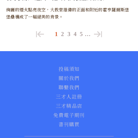
絢麗的煙火點亮夜空，大教堂雄偉的正面和附近的霍亨薩爾斯堡
堡壘構成了一幅絕美的背景。
1
2
3
4
5
…
投稿須知
關於我們
聯繫我們
三才人註冊
三才精品店
免費電子期刊
書刊購買