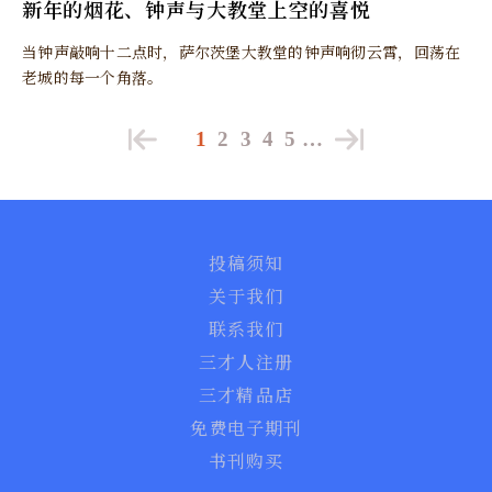
新年的烟花、钟声与大教堂上空的喜悦
当钟声敲响十二点时，萨尔茨堡大教堂的钟声响彻云霄，回荡在
老城的每一个角落。
1
2
3
4
5
…
投稿须知
关于我们
联系我们
三才人注册
三才精品店
免费电子期刊
书刊购买