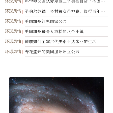
环球风情
科学神父否认爱尔兰三个男孩目睹了圣母显
灵
环球风情
圣伯尔纳德：乡村贫女得神眷，修得百年不
腐身
环球风情
美国加州红杉国家公园
环球风情
美国加州最令人放松的八个小镇
环球风情
神庙如何主宰古代美索不达米亚的生活
环球风情
野花盛开的美国加州州立公园