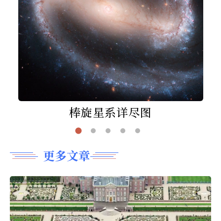
棒旋星系详尽图
更多文章