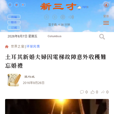
76
F
|
C
繁体
投稿
联系
笛子曲,
4:38
分钟
订阅
2026年8月7日
星期五
Columbus
世界之窗
环球风情
土耳其新婚夫婦因電梯故障意外收穫難
忘婚禮
張均威
2016年9月26日
0
0
0