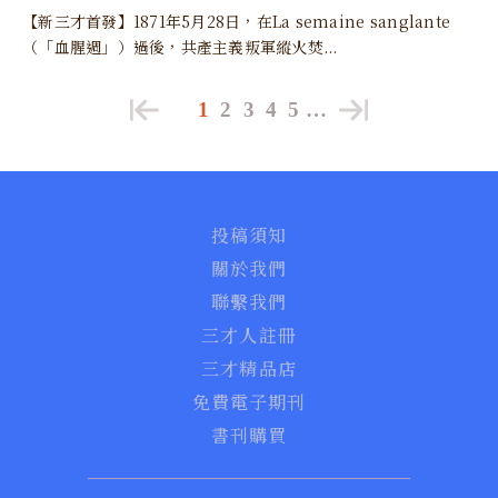
【新三才首發】1871年5月28日，在La semaine sanglante
（「血腥週」）過後，共產主義叛軍縱火焚...
1
2
3
4
5
…
投稿須知
關於我們
聯繫我們
三才人註冊
三才精品店
免費電子期刊
書刊購買