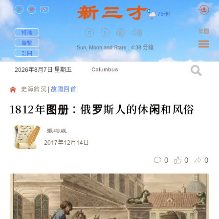
75
F
|
C
簡體
投稿
聯繫
Sun, Moon and Stars ,
4:38
分鐘
訂閱
2026年8月7日
星期五
Columbus
史海鈎沉
故國回首
1812年图册：俄罗斯人的休闲和风俗
張均威
2017年12月14日
0
0
0