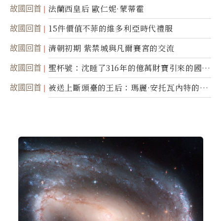
家喬治．歐威爾
故國回首
法蘭西皇后 歐仁妮·蒙蒂霍
故國回首
15件價值不菲的維多利亞時代禮服
故國回首
清朝初期 紫禁城與凡爾賽宮的交流
故國回首
聖杯號：沈睡了316年的億萬財寶引來的國際
糾紛
故國回首
被送上斷頭臺的王后：瑪麗·安托瓦內特的悲
慘命運