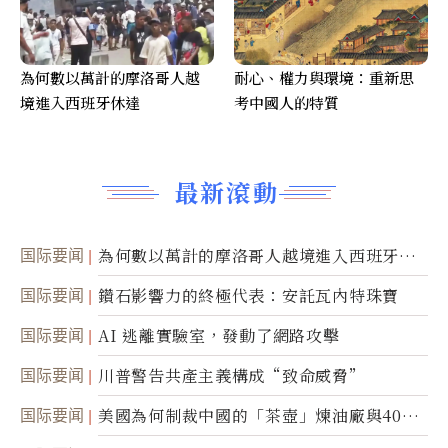
為何數以萬計的摩洛哥人越
耐心、權力與環境：重新思
境進入西班牙休達
考中國人的特質
最新滾動
国际要闻
為何數以萬計的摩洛哥人越境進入西班牙休
達
国际要闻
鑽石影響力的終極代表：安託瓦內特珠寶
国际要闻
AI 逃離實驗室，發動了網路攻擊
国际要闻
川普警告共產主義構成“致命威脅”
国际要闻
美國為何制裁中國的「茶壺」煉油廠與40家
航運公司