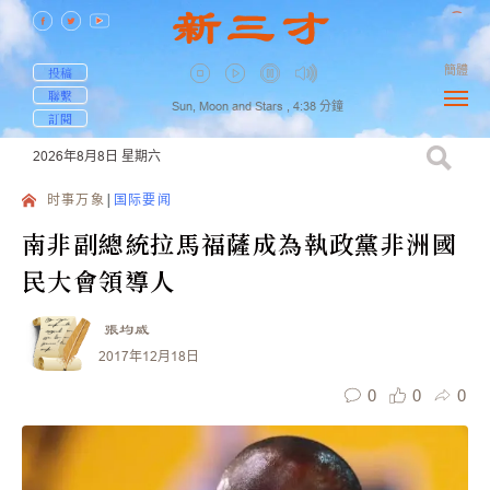
簡體
投稿
聯繫
Sun, Moon and Stars ,
4:38
分鐘
訂閱
2026年8月8日
星期六
时事万象
国际要闻
南非副總統拉馬福薩成為執政黨非洲國
民大會領導人
張均威
2017年12月18日
0
0
0