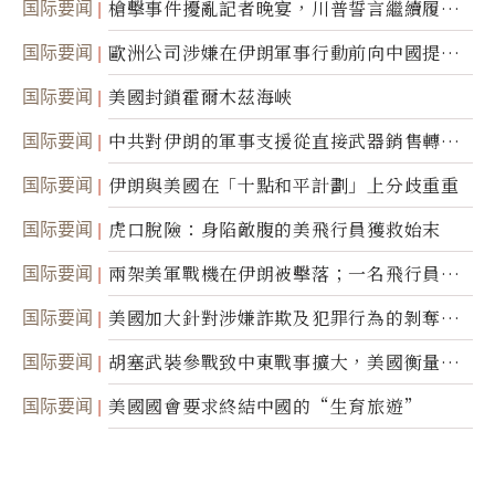
国际要闻
槍擊事件擾亂記者晚宴，川普誓言繼續履行
職責
国际要闻
歐洲公司涉嫌在伊朗軍事行動前向中國提供
美軍基地的衛星影像
国际要闻
美國封鎖霍爾木茲海峽
国际要闻
中共對伊朗的軍事支援從直接武器銷售轉向
間接技術轉讓
国际要闻
伊朗與美國在「十點和平計劃」上分歧重重
国际要闻
虎口脫險：身陷敵腹的美飛行員獲救始末
国际要闻
兩架美軍戰機在伊朗被擊落；一名飛行員失
蹤
国际要闻
美國加大針對涉嫌詐欺及犯罪行為的剝奪公
民權力度
国际要闻
胡塞武裝參戰致中東戰事擴大，美國衡量地
面入侵的可能性
国际要闻
美國國會要求終結中國的“生育旅遊”