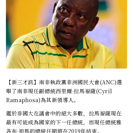
【新三才訊】南非執政黨非洲國民大會(ANC)選
舉了南非現任副總統西里爾·拉馬福薩(Cyril
Ramaphosa)為其新領導人。
鑑於非國大在議會中的絕大多數，拉馬福薩現在
最有可能成為國家的下一任總統，而現任總統雅
各布·祖馬的總統任期將在2019年結束。