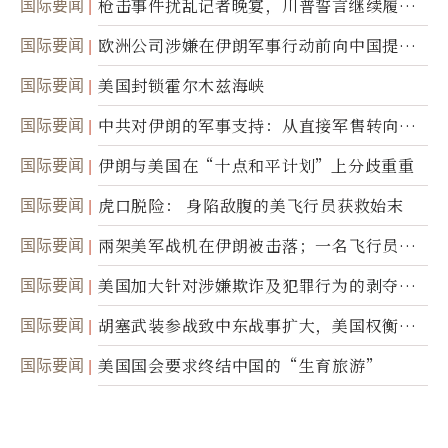
国际要闻
枪击事件扰乱记者晚宴，川普誓言继续履行
职责
国际要闻
欧洲公司涉嫌在伊朗军事行动前向中国提供
美军基地的卫星图像
国际要闻
美国封锁霍尔木兹海峡
国际要闻
中共对伊朗的军事支持：从直接军售转向间
接技术转让
国际要闻
伊朗与美国在“十点和平计划”上分歧重重
国际要闻
虎口脱险： 身陷敌腹的美飞行员获救始末
国际要闻
兩架美军战机在伊朗被击落；一名飞行员失
踪
国际要闻
美国加大针对涉嫌欺诈及犯罪行为的剥夺公
民权力度
国际要闻
胡塞武装参战致中东战事扩大，美国权衡地
面入侵的可能性
国际要闻
美国国会要求终结中国的“生育旅游”