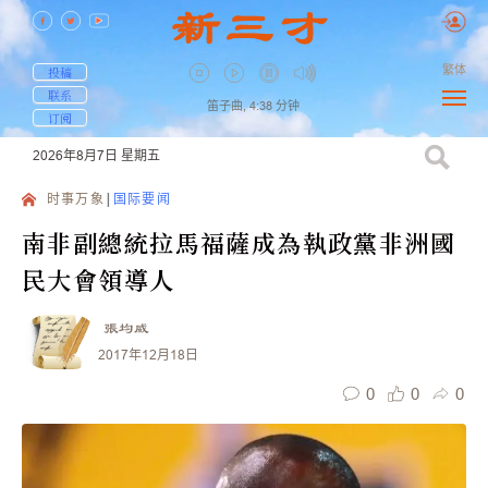
繁体
投稿
联系
笛子曲,
4:38
分钟
订阅
2026年8月7日
星期五
时事万象
国际要闻
南非副總統拉馬福薩成為執政黨非洲國
民大會領導人
張均威
2017年12月18日
0
0
0