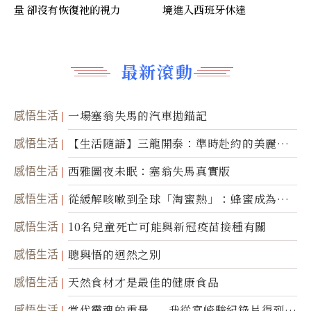
量 卻沒有恢復祂的視力
境進入西班牙休達
最新滾動
感悟生活
一場塞翁失馬的汽車拋錨記
感悟生活
【生活隨語】三龍開泰：準時赴約的美麗震
撼
感悟生活
西雅圖夜未眠：塞翁失馬真實版
感悟生活
從緩解咳嗽到全球「淘蜜熱」：蜂蜜成為健
康產業前沿商品
感悟生活
10名兒童死亡可能與新冠疫苗接種有關
感悟生活
聰與悟的迥然之別
感悟生活
天然食材才是最佳的健康食品
感悟生活
當代靈魂的重量——我從宮崎駿紀錄片得到的