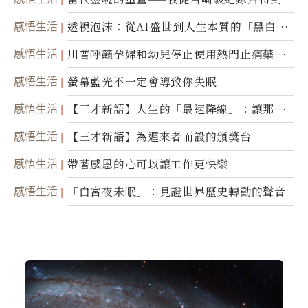
省思
感悟生活
透視泡沫：從AI盛世到人生本質的「黑白一
瞬」
感悟生活
川普呼籲孕婦和幼兒停止使用熱門止痛藥泰
諾
感悟生活
螢幕藍光不一定會導致你失眠
感悟生活
【三才新語】人生的「最速降線」：讓那道
光，帶你滑向自己
感悟生活
【三才新語】為遲來者而設的頒獎台
感悟生活
帶著感恩的心可以讓工作更快樂
感悟生活
「白宮夜未眠」：見證世界歷史轉動的聲音