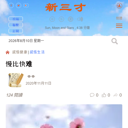
簡體
投稿
聯繫
Sun, Moon and Stars ,
4:38
分鐘
訂閱
2026年8月10日
星期一
感悟健康
感悟生活
慢比快难
香香
2020年11月11日
0
0
0
124
閱讀