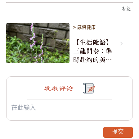
标签
:
>
感悟健康
【生活隨語】
三龍開泰：準
時赴約的美麗
震撼
发表评论
提交