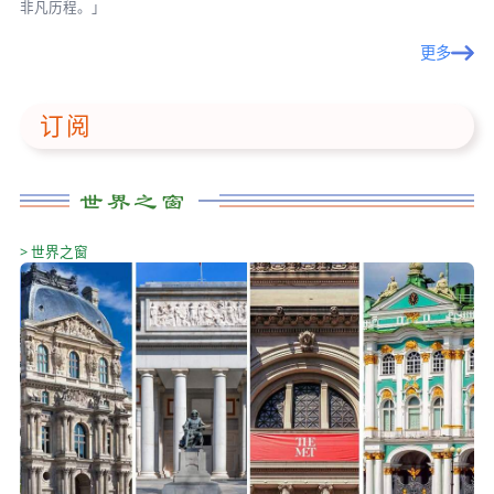
假信息以及管理欧洲最敏感边境之一所带来的挑战共同作用的结果
>
时事万象
钻石影响力的终极代表：安托瓦内特珠宝
白丁
2026年7月25日
0
「拥有曾经属于安托瓦内特的珠宝，就如同拥有历史的一部分。我
感言的第一反应是敬畏，不仅是对这些珠宝本身，更是对它们所经
非凡历程。」