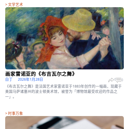
白丁
4周前
0
订阅
精华回顾
>
文学艺术