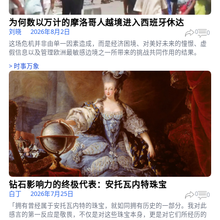
虎口脱险： 身陷敌腹的美飞行员获救始末
美国国会要求终结中国的“生育旅游”
美国加州最令人放松的八个小镇
时事万象
>
时事万象
为何数以万计的摩洛哥人越境进入西班牙休达
刘晓
2026年8月2日
0
这场危机并非由单一因素造成，而是经济困境、对美好未来的憧憬