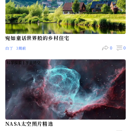
世界之窗
|
环球风情
宛如童话世界般的乡村住宅
白丁
3周前
0
科学探索
|
宇宙時空