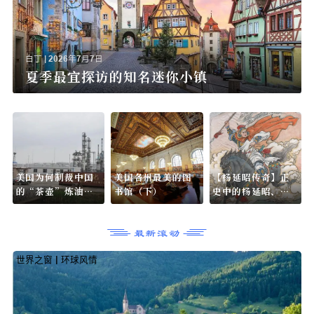
白丁
|
2026年7月7日
夏季最宜探访的知名迷你小镇
美国为何制裁中国
美国各州最美的图
【杨延昭传奇】
的“茶壶”炼油
书馆（下）
史中的杨延昭、
厂？
文广
最新滚动