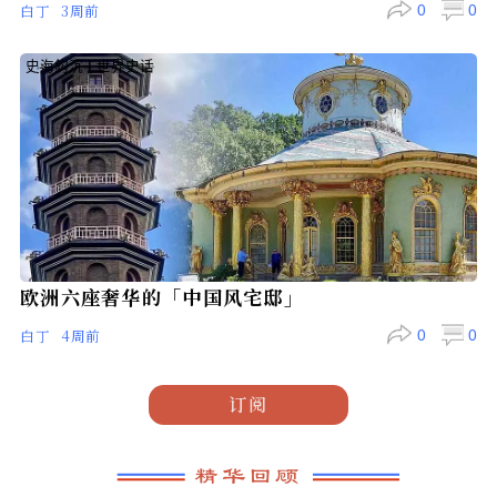
NASA太空照片精选
白丁
3周前
0
史海鈎沉
|
世界史话
欧洲六座奢华的「中国风宅邸」