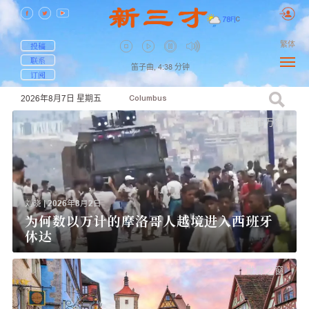
78
F
|
C
繁体
投稿
联系
笛子曲,
4:38
分钟
订阅
2026年8月7日
星期五
Columbus
时事万
刘晓
|
2026年8月2日
为何数以万计的摩洛哥人越境进入西班牙
休达
世界之