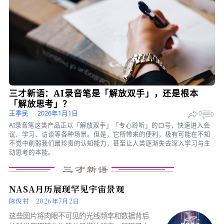
画家雷诺亚的《布吉瓦尔之舞》
白丁
2026年1月28日
0
《布吉瓦尔之舞》是法国艺术家雷诺亚于1883年创作的一幅画，现
美国马萨诸塞州的波士顿美术馆，被誉为「博物馆最受欢迎的作品
一」。
>
时事万象