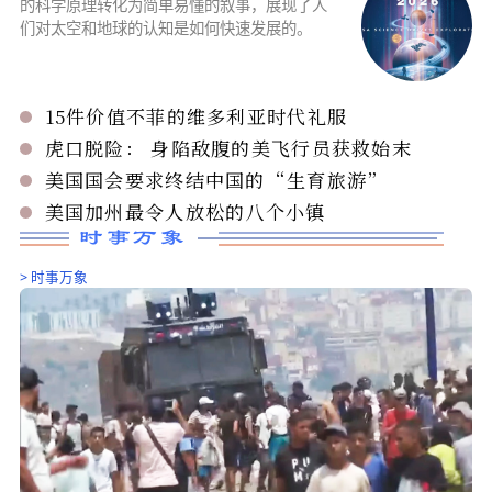
三才新语：AI录音笔是「解放双手」，还是根本
「解放思考」？
王季民
2026年1月1日
0
AI录音笔这类产品正以「解放双手」「专心聆听」的口号，快速进
议、学习、访谈等各种场景。但是，它所带来的便利，极有可能在
不觉中削弱我们最珍贵的认知能力，甚至让人类逐渐失去深入学习
动思考的本能。
三才新语
NASA月历展现罕见宇宙景观
陈俊村
2026年7月2日
这些图片将肉眼不可见的光线频率和数据背后
的科学原理转化为简单易懂的叙事，展现了人
们对太空和地球的认知是如何快速发展的。
15件价值不菲的维多利亚时代礼服