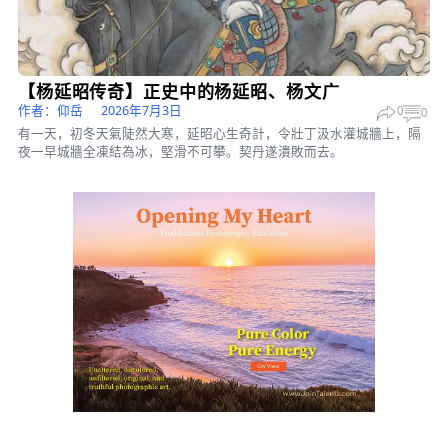
这是一项史无前例的政府范围内的审查工作，涉及数十个机构和数
份记录，其中许多记录仅存在于纸质档案中
>
科学探索
NASA月历展现罕见宇宙景观
陈俊村
2026年7月2日
0
这些图片将肉眼不可见的光线频率和数据背后的科学原理转化为简
懂的叙事，展现了人们对太空和地球的认知是如何快速发展的。