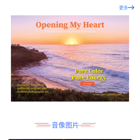
一生中至少要去一次的艺术博物馆
白丁
2026年7月27日
0
这14座博物馆，是每个人一生中都应该至少参观一次的。这些博物
拥有塑造文明的珍贵藏品，并持续每年激励数百万游客。
>
世界之窗
宛如童话世界般的乡村住宅
白丁
2026年7月18日
0
从法国乡村的半木结构房屋，到波兰、英国迷人的茅草屋顶小屋，