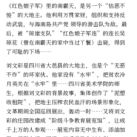
《红色娘子军》里的南霸天，是另一个“怙恶不
悛”的大地主。他利用万贯家财，组织和支持反
动武装，与海南岛共产党 领导的游击队为敌。最
后，被“琼崖支队”“红色娘子军连”的连长吴
琼花（曾在南霸天的家中当过丫鬟）击毙，得到
了可耻的下场……
刘文彩是四川省大邑县的大地主，也是个“无恶
不作”的坏家伙。他家设有“水牢”，把贫农冷
月英关在“水牢”里……四川省美术学院的师
生，根据刘文彩的背景故事，集体创作了“泥塑
收租院”，把地主压榨农民血汗的场景形象化，
文革期间全国巡回展出，轰动一时……又将刘文
彩的庄园改建成“阶级斗争教育展览馆”，让成
千上万的人参观……展览内容无中生有、添油加