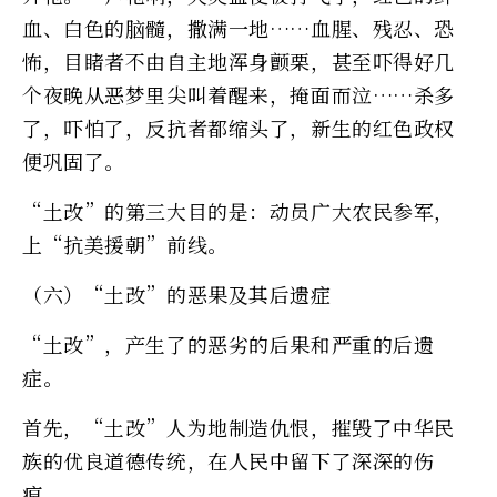
血、白色的脑髓，撒满一地……血腥、残忍、恐
怖，目睹者不由自主地浑身颤栗，甚至吓得好几
个夜晚从恶梦里尖叫着醒来，掩面而泣……杀多
了，吓怕了，反抗者都缩头了，新生的红色政权
便巩固了。
“土改”的第三大目的是：动员广大农民参军，
上“抗美援朝”前线。
（六）“土改”的恶果及其后遗症
“土改”，产生了的恶劣的后果和严重的后遗
症。
首先，“土改”人为地制造仇恨，摧毁了中华民
族的优良道德传统，在人民中留下了深深的伤
痕。