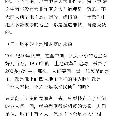
的。平心而论，地主中有人为非作歹，贫下中 农
之中何尝没有为非作歹之人？道理是一致的。不
光四大典型地主是捏造的、虚假的，“土改”中
绝大多数被杀的地主，都是捏造罪状，含冤受戮
的。
（三）地主的土地和财富的来源
20世纪40年代末，在全中国，大大小小的地主有
好几百万。1950年的“土地改革”运动，杀害了
200多万地主。那么，人们要问：每一位被杀的地
主，都是像上面四大地主那样的坏人吗？都是
“罪大恶极，不杀不足以平民愤”的吗？
只要翻开历史的卷帙查一查，只要找到上了年纪
的老人问一问，就会得到截然相反的答案。人们
承认，地主中有坏人，但地主不全是坏人；相