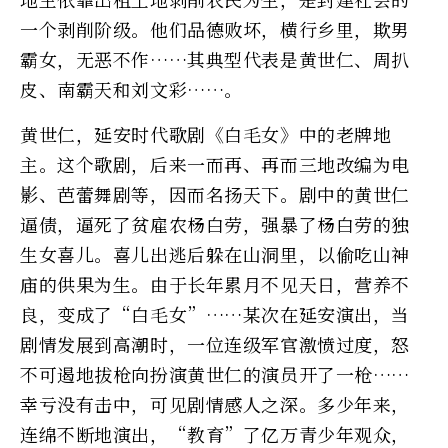
一个剥削阶级。他们品德败坏，横行乡里，欺男
霸女，无恶不作……其典型代表是黄世仁、周扒
皮、南霸天和刘文彩……。
黄世仁，延安时代歌剧《白毛女》中的老牌地
主。这个歌剧，后来一而再、再而三地改编为电
影、芭蕾舞剧等，因而名扬天下。剧中的黄世仁
逼债，逼死了贫雇农杨白劳，强暴了杨白劳的独
生女喜儿。喜儿出逃后躲在山洞里，以偷吃山神
庙的供果为生。由于长年累月不见天日，营养不
良，变成了“白毛女”……某次在延安演出，当
剧情发展到高潮时，一位连级军官激愤过度，怒
不可遏地拔枪向扮演黄世仁的演员开了一枪……
幸亏没有击中，可见剧情感人之深。多少年来，
连绵不断地演出，“教育”了亿万青少年观众，