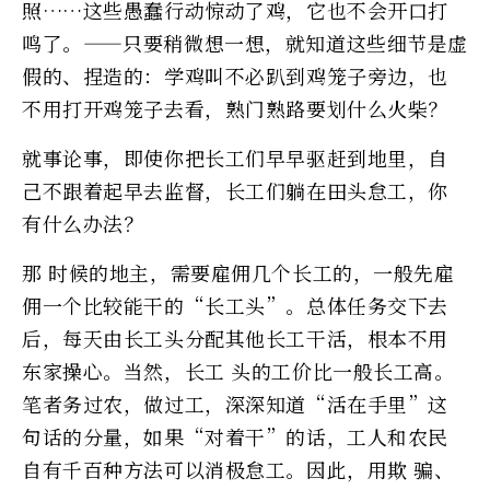
照……这些愚蠢行动惊动了鸡，它也不会开口打
鸣了。——只要稍微想一想，就知道这些细节是虚
假的、捏造的：学鸡叫不必趴到鸡笼子旁边，也
不用打开鸡笼子去看，熟门熟路要划什么火柴？
就事论事，即使你把长工们早早驱赶到地里，自
己不跟着起早去监督，长工们躺在田头怠工，你
有什么办法？
那 时候的地主，需要雇佣几个长工的，一般先雇
佣一个比较能干的“长工头”。总体任务交下去
后，每天由长工头分配其他长工干活，根本不用
东家操心。当然，长工 头的工价比一般长工高。
笔者务过农，做过工，深深知道“活在手里”这
句话的分量，如果“对着干”的话，工人和农民
自有千百种方法可以消极怠工。因此，用欺 骗、