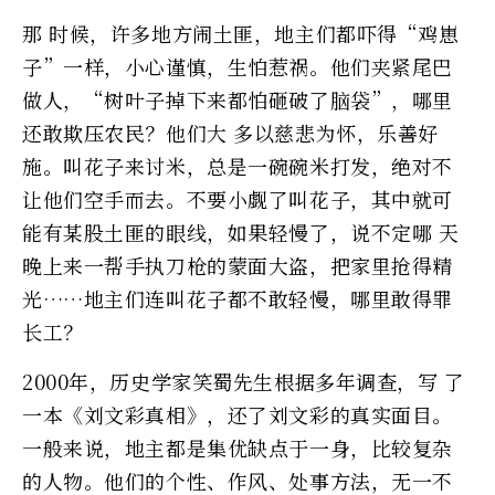
那 时候，许多地方闹土匪，地主们都吓得“鸡崽
子”一样，小心谨慎，生怕惹祸。他们夹紧尾巴
做人，“树叶子掉下来都怕砸破了脑袋”，哪里
还敢欺压农民？他们大 多以慈悲为怀，乐善好
施。叫花子来讨米，总是一碗碗米打发，绝对不
让他们空手而去。不要小觑了叫花子，其中就可
能有某股土匪的眼线，如果轻慢了，说不定哪 天
晚上来一帮手执刀枪的蒙面大盗，把家里抢得精
光……地主们连叫花子都不敢轻慢，哪里敢得罪
长工？
2000年，历史学家笑蜀先生根据多年调查，写 了
一本《刘文彩真相》，还了刘文彩的真实面目。
一般来说，地主都是集优缺点于一身，比较复杂
的人物。他们的个性、作风、处事方法，无一不