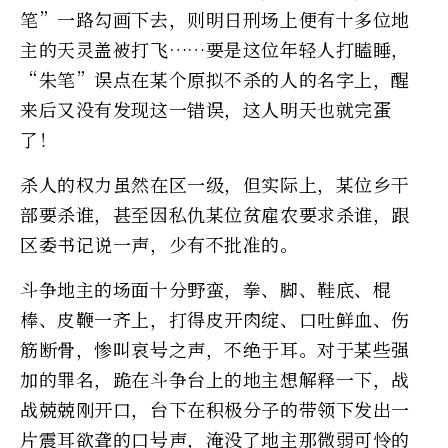
笔”一路勾画下去，则明日刑场上便有十多位地
主的天灵盖被打飞……要是这位年轻人打瞌睡，
“朱笔”误点在某个原拟不杀的人的名字上，醒
来后又没有发现这一错误，这人明天也就完蛋
了！
杀人的权力虽然在区一级，但实际上，某位乡干
部要杀谁，甚至因私仇某位贫雇农要求杀谁，跟
区委书记说一声，少有不批准的。
斗争地主的场面十分野蛮，拳、脚、鞋底、棍
棒、皮鞭一齐上，打得皮开肉绽、口吐鲜血、伤
筋断骨，惨叫哀号之声，不绝于耳。对于某些强
加的罪名，跪在斗争台上的地主想解释一下，战
战兢兢刚开口，台下在积极分子的带领下发出一
片震耳欲聋的口号声，淹没了地主那微弱可怜的