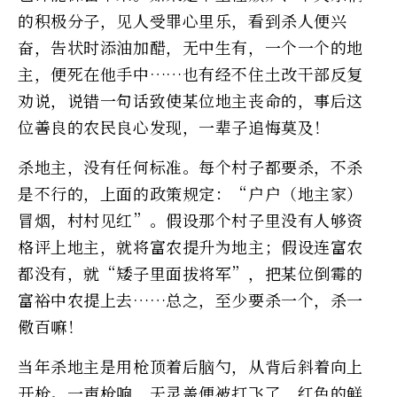
的积极分子，见人受罪心里乐，看到杀人便兴
奋，告状时添油加醋，无中生有，一个一个的地
主，便死在他手中……也有经不住土改干部反复
劝说，说错一句话致使某位地主丧命的，事后这
位善良的农民良心发现，一辈子追悔莫及！
杀地主，没有任何标准。每个村子都要杀，不杀
是不行的，上面的政策规定：“户户（地主家）
冒烟，村村见红”。假设那个村子里没有人够资
格评上地主，就将富农提升为地主；假设连富农
都没有，就“矮子里面拔将军”，把某位倒霉的
富裕中农提上去……总之，至少要杀一个，杀一
儆百嘛！
当年杀地主是用枪顶着后脑勺，从背后斜着向上
开枪。一声枪响，天灵盖便被打飞了，红色的鲜