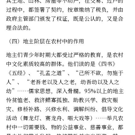
其土地、山林、房屋等不动产，在交易、过户的
过程中，都签署了契约，按章缴纳了税负，并由
政府主管部门颁发了权证，既是公认的，又是合
理合法的。
（四）地主阶层在农村中的作用
地主们青少年时期大都受过严格的教育，是农村
中文化素质较高的群体。他们读的是《四书》
《五经》、“孔孟之道”、“己所不欲，勿施于
人”、 “老吾老以及人之老，幼吾幼以及人之
幼”……儒家思想，深入骨髓。95%以上的地主
怜贫恤老、救济鳏寡孤独、助教兴学、救灾赈
灾、修桥补路、兴修水利、调解纠纷、倡导文化
活动（舞龙灯、赛龙舟、唱大戏等）……举凡农
村中一切需要钱、物的公益事业、慈善事业，都