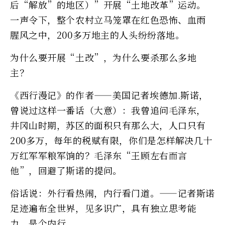
后“解放”的地区）”开展“土地改革”运动。
一声令下，整个农村立马笼罩在红色恐怖、血雨
腥风之中，200多万地主的人头纷纷落地。
为什么要开展“土改”，为什么要杀那么多地
主？
《西行漫记》的作者——美国记者埃德加.斯诺，
曾说过这样一番话（大意）：我曾追问毛泽东，
井冈山时期，苏区的面积只有那么大，人口只有
200多万，每年的税赋有限，你们是怎样解决几十
万红军军粮军饷的？毛泽东“王顾左右而言
他”，回避了斯诺的提问。
俗话说：外行看热闹，内行看门道。——记者斯诺
足迹遍布全世界，见多识广，具有独立思考能
力，是个内行。