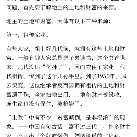
问题，首先要了解地主的土地和财富的来源。
地主的土地和财富，大体有以下三种来源：
第一，祖传家业。
有些人家，祖上好几代前，就拥有这些土地和财
富。一般有钱人家总是送子弟读书，这个书香世
家，几代没出“化孙子”，因而守住了家业，代
代相传，传到了这个儿孙手里。到了1950年，风
云突变，这位继承者反而因拥有祖传的土地和财
富遭了殃，全家扫地出门，土地和财产被没收，
连生命也没有保住，被枪毙了。
“土改”中有不少“贫富颠倒，是非混淆”的现
象。——中国有句古话“富不过三代”。许多财主
家，不幸出了个好吃懒做、嫖赌逍遥的“化孙