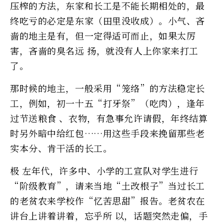
压榨的方法，东家和长工是不能长期相处的，最
终吃亏的必定是东家（田里没收成）。小气、吝
啬的地主是有，但一定得适可而止，如果太厉
害，吝啬的臭名远 扬，就没有人上你家来打工
了。
那时候的地主，一般采用“笼络”的方法稳定长
工，例如，初一十五“打牙祭”（吃肉），逢年
过节送粮食 、衣物，有急事允许请假，年终结算
时另外暗中给红包……用这些手段来挽留那些老
实本分、肯干活的长工。
极 左年代，许多中、小学的工宣队对学生进行
“阶级教育”，请来当地“土改根子”当过长工
的老贫农来学校作“忆苦思甜”报告。老贫农在
讲台上讲着讲着，忘乎所 以，话题突然走偏，手