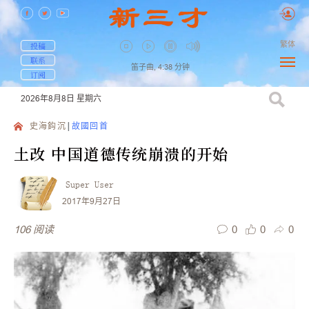
繁体
投稿
联系
笛子曲,
4:38
分钟
订阅
2026年8月8日
星期六
史海鈎沉
故國回首
土改 中国道德传统崩溃的开始
Super User
2017年9月27日
0
0
0
106
阅读