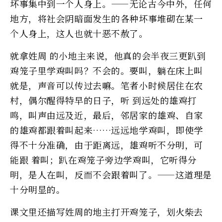
坏事集中到一个人身上。——无论古今中外，任何
地方，将社会阴暗面发生的各种坏事堆砌在某一
个人身上，这人也就十恶不赦了。
就拿姓周 的小地主来说，他真的会半夜三更趴到
鸡笼子里学鸡叫吗？不会的。要叫，躺在床上叫
就是，声音可以传过去嘛。笔者小时候居住在农
村，偶尔醒得特早的日子，听 到远处的雄鸡打
鸣，叫声由远及近，最后，邻居家的雄鸡、自家
的雄鸡都跟着叫起来……远远地学鸡叫，即使学
得不十分准确，由于距离远，雄鸡听不分明，可
能跟 着叫；趴在鸡笼子旁边学鸡叫，它听得分
明，是人在叫，反而不会跟着叫了。——这道理是
十分明显的。
课文里还描写姓周的地主打开鸡笼子，划火柴去