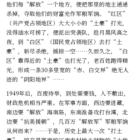
他们每“解放”一个地方，便把那里的地主通通
杀掉，夺取他们的财富充作军粮军饷。“红区”
（共产党占领地区）大大小小的“土豪”打光，
没得油水可捞了，便派出突袭队，趁月黑风高之
夜，到“白区”（国民党占领地区）去打“土
豪”，斩尽杀绝，掳掠一空……久而久之，“白
区”靠得近的“土豪”也打光了，老百姓跑得精
光，形成一条30多里宽的“赤、白交界”绝无人
迹的“阴阳地界”……
1949年后，百废待举，到处需要钱，入不敷出，
财政危机相当严重。在军事方面，西边要进藏，
南边要“解放”海南岛，东南准备攻打台湾，北
边要“抗美援朝”，几百万“解放军”军粮军饷
从何而来？……于是，历史上最大一次“打土
豪”，掠夺最富庶的江南农村地主财物的“土地