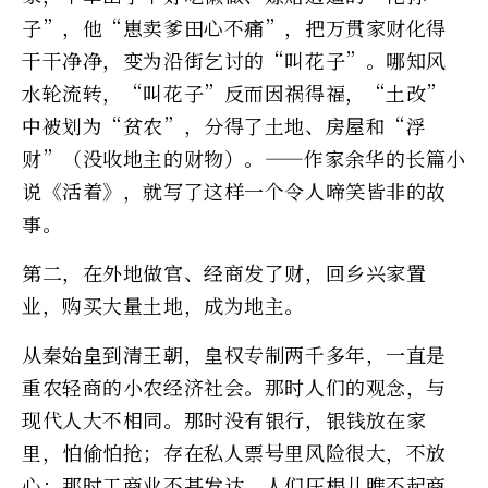
子”，他“崽卖爹田心不痛”，把万贯家财化得
干干净净，变为沿街乞讨的“叫花子”。哪知风
水轮流转，“叫花子”反而因祸得福，“土改”
中被划为“贫农”，分得了土地、房屋和“浮
财”（没收地主的财物）。——作家余华的长篇小
说《活着》，就写了这样一个令人啼笑皆非的故
事。
第二，在外地做官、经商发了财，回乡兴家置
业，购买大量土地，成为地主。
从秦始皇到清王朝，皇权专制两千多年，一直是
重农轻商的小农经济社会。那时人们的观念，与
现代人大不相同。那时没有银行，银钱放在家
里，怕偷怕抢；存在私人票号里风险很大，不放
心；那时工商业不甚发达，人们压根儿瞧不起商