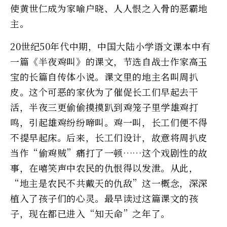
使黄世仁成为家喻户晓、人人恨之入骨的恶霸地
主。
20世纪50年代中期，中国大陆小学语文课本中有
一篇《半夜鸡叫》的课文，节选自战士作家高玉
宝的长篇自传体小说。课文里的地主名叫周扒
皮。这个可恶的家伙为了催促长工们早起去干
活，半夜三更偷偷摸摸趴到鸡笼子里学雄鸡打
鸣，引起雄鸡纷纷啼叫。鸡一叫，长工们便不得
不提早起床。后来，长工们设计，故意将周扒皮
当作“偷鸡贼”痛打了一顿……这个戏剧性的故
事，在嘻笑声中农民的仇恨得以发泄。从此，
“地主是农民不共戴天的仇敌”这一概念，深深
植入了孩子们的心灵。最早读过这篇课文的孩
子，现在都已进入“知天命”之年了。