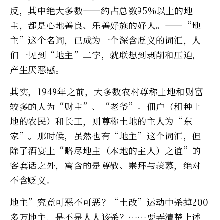
反，其中绝大多数——约占总数95%以上的地
主，都是心地善良、乐善好施的好人。——“地
主”这个名词，已成为一个深含贬义的词汇，人
们一见到“地主”二字，就联想到剥削和压迫，
产生厌恶感。
其实，1949年之前，大多数农村尊称土地和财富
较多的人为“财主”、“老爷”。佃户（租种土
地的农民）和长工，则尊称土地的主人为“东
家”。那时候，虽然也有“地主”这个词汇，但
除了酒宴上“略尽地主（本地的主人）之谊”的
客套话之外，寓含的是尊敬、崇拜与羡慕，绝对
不含贬义。
地主”究竟可恶不可恶？“土改”运动中杀掉200
多万地主，是不是人人该杀？……要弄清楚上述