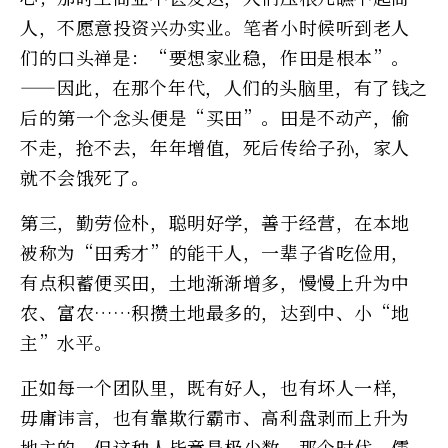
人，不愿意投资兴办实业。笔者小时候听到老人
们的口头禅是：“要想家业稳，作田是根本”。
——因此，在那个年代，人们的头脑里，有了钱之
后的第一个念头便是“买田”。田是不动产，偷
不走，抢不去，年年增值，死后传给子孙，家人
就不会饿死了。
第三，勤劳俭朴，聪明好学，善于经营，在本地
被称为“田秀才”的能干人，一辈子省吃俭用，
有点积蓄便买田，土地渐渐增多，慢慢上升为中
农、富农……积攒土地最多的，达到中、小“地
主”水平。
正如每一个团队里，既有好人，也有坏人一样，
毋庸讳言，也有靠欺行霸市、高利盘剥而上升为
地主的，但这种人毕竟是极少数。那个时代，儒