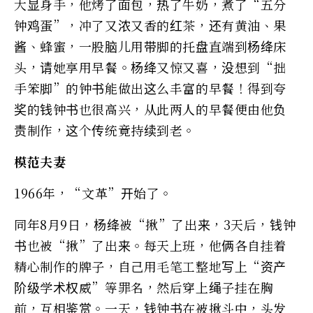
大显身手，他烤了面包，热了牛奶，煮了“五分
钟鸡蛋”，冲了又浓又香的红茶，还有黄油、果
酱、蜂蜜，一股脑儿用带脚的托盘直端到杨绛床
头，请她享用早餐。杨绛又惊又喜，没想到“拙
手笨脚”的钟书能做出这么丰富的早餐！得到夸
奖的钱钟书也很高兴，从此两人的早餐便由他负
责制作，这个传统竟持续到老。
模范夫妻
1966年，“文革”开始了。
同年8月9日，杨绛被“揪”了出来，3天后，钱钟
书也被“揪”了出来。每天上班，他俩各自挂着
精心制作的牌子，自己用毛笔工整地写上“资产
阶级学术权威”等罪名，然后穿上绳子挂在胸
前，互相鉴赏。一天，钱钟书在被揪斗中，头发