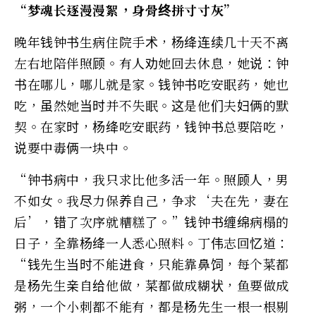
“梦魂长逐漫漫絮，身骨终拼寸寸灰”
晚年钱钟书生病住院手术，杨绛连续几十天不离
左右地陪伴照顾。有人劝她回去休息，她说：钟
书在哪儿，哪儿就是家。钱钟书吃安眠药，她也
吃，虽然她当时并不失眠。这是他们夫妇俩的默
契。在家时，杨绛吃安眠药，钱钟书总要陪吃，
说要中毒俩一块中。
“钟书病中，我只求比他多活一年。照顾人，男
不如女。我尽力保养自己，争求‘夫在先，妻在
后’，错了次序就糟糕了。”钱钟书缠绵病榻的
日子，全靠杨绛一人悉心照料。丁伟志回忆道：
“钱先生当时不能进食，只能靠鼻饲，每个菜都
是杨先生亲自给他做，菜都做成糊状，鱼要做成
粥，一个小刺都不能有，都是杨先生一根一根剔