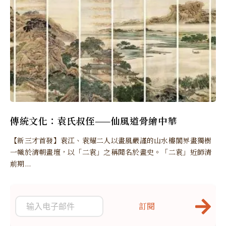
傳統文化：袁氏叔侄——仙風道骨繪中華
【新三才首發】袁江、袁耀二人以畫風嚴謹的山水樓閣界畫獨樹
一幟於清朝畫壇，以「二袁」之稱聞名於畫史。「二袁」近師清
前期...
訂閱