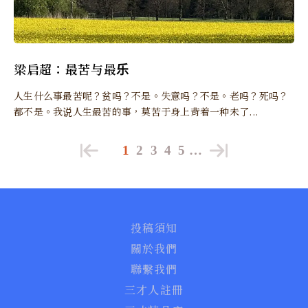
梁启超：最苦与最乐
人生什么事最苦呢？贫吗？不是。失意吗？不是。老吗？死吗？
都不是。我说人生最苦的事，莫苦于身上背着一种未了...
1
2
3
4
5
…
投稿須知
關於我們
聯繫我們
三才人註冊