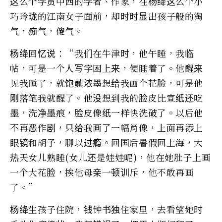
这么个学贯中西的学者、作家，在杨绛这么个小
巧玲珑的江南女子面前，却时时显出孩子般的淘
气，痴气，傻气。
杨绛回忆说：“我们在牛津时，他午睡，我临
帖，可是一个人写字困上来，便睡着了。他醒来
见我睡了，就饱蘸浓墨想给我画个花脸，可是他
刚落笔我就醒了。他没想到我的脸皮比宣纸还吃
墨，洗净墨痕，脸皮像纸一样快洗破了。以后他
不再恶作剧，只给我画了一幅肖像，上面再添上
眼镜和胡子，聊以过瘾。回国后暑假回上海，大
热天女儿熟睡(女儿还是娃娃呢)，他在她肚子上画
一个大花脸，挨他母亲一顿训斥，他不敢再画
了。”
杨绛生孩子住院，钱钟书独住家里，去看望她时