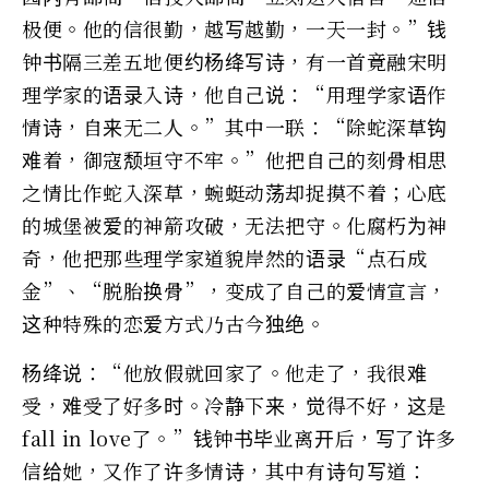
极便。他的信很勤，越写越勤，一天一封。”钱
钟书隔三差五地便约杨绛写诗，有一首竟融宋明
理学家的语录入诗，他自己说：“用理学家语作
情诗，自来无二人。”其中一联：“除蛇深草钩
难着，御寇颓垣守不牢。”他把自己的刻骨相思
之情比作蛇入深草，蜿蜓动荡却捉摸不着；心底
的城堡被爱的神箭攻破，无法把守。化腐朽为神
奇，他把那些理学家道貌岸然的语录“点石成
金”、“脱胎换骨”，变成了自己的爱情宣言，
这种特殊的恋爱方式乃古今独绝。
杨绛说：“他放假就回家了。他走了，我很难
受，难受了好多时。冷静下来，觉得不好，这是
fall in love了。”钱钟书毕业离开后，写了许多
信给她，又作了许多情诗，其中有诗句写道：