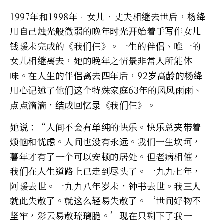
1997年和1998年，女儿、丈夫相继去世后，杨绛
用自己烛光般微弱的晚年时光开始着手写作女儿
钱瑗未完成的《我们仨》。一生的伴侣、唯一的
女儿相继离去，她的晚年之情景非常人所能体
味。在人生的伴侣离去四年后，92岁高龄的杨绛
用心记述了他们这个特殊家庭63年的风风雨雨、
点点滴滴，结成回忆录《我们仨》。
她说：“人间不会有单纯的快乐。快乐总夹带着
烦恼和忧虑。人间也没有永远。我们一生坎坷，
暮年才有了一个可以安顿的居处。但老病相催，
我们在人生道路上已走到尽头了。一九九七年，
阿瑗去世。一九九八年岁未，钟书去世。我三人
就此失散了。就这么轻易失散了。‘世间好物不
坚牢，彩云易散琉璃脆。’现在只剩下了我一