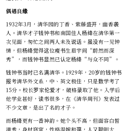
偶遇良缘
1932年3月，清华园的丁香、紫藤盛开，幽香袭
人。清华才子钱钟书和南国佳人杨绛在清华第一
次见面，匆忙之间两人未及说话。虽没有一见钟
情，但杨绛觉得这位瘦书生眉宇间“蔚然而深
秀”，而钱钟书显然已认定杨绛“与众不同”。
钱钟书当时已名满清华。1929年，20岁的钱钟书
报考清华外文系，中、英文极佳，只是数学考了
15分。校长罗家伦爱才，破格录取了他。入学后
他学业甚好，读书很多，在《清华周刊》发表过
不少文章，是出了名的才子。
而杨绛更有一番神韵。她个头不高，但面容白皙
清秀，身材窈窕，性格温婉和蔼，人又聪明大