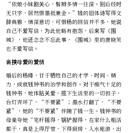
“依娘小妹剧关心，髫辫多情一往深。别后经时
无只字，居然惜墨抵兼金。”钱的旧体诗写得文
辞典雅，情深意切，可惜杨的回信并不多，她说
自己不爱写信，为此他略有抱怨，后来写《围
城》，他还念念不忘此事，《围城》里的唐晓芙
也不爱写信。
裹挟母爱的爱情
婚后的杨绛，甘于牺牲自己的才学、时间、精
力，成就钱钟书的治学和创作。对于痴气十足的
钱钟书，她体贴关爱，揽下生活里的一切担子，
台灯弄坏了，“不要紧”；墨水打翻了，“不要
紧”，她的“不要紧”伴随了钱一生。钱钟书的
母亲夸她“笔杆摇得，锅铲握得，在家什么粗活
都干，真是上得厅堂，下得厨房，入水能游，出