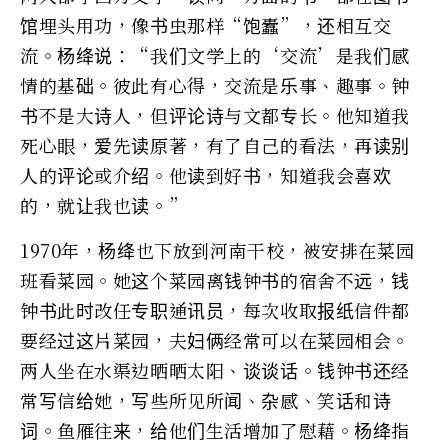
馆埋头用功，像书虫那样“饱蠹”，还相互交
流。杨绛说：“我们文学上的‘交流’是我们感
情的基础。彼此有心得，交流是乐事、趣事。钟
书不是大诗人，但评论诗与文都专长。他知道我
死心眼，爱先读原著，有了自己的看法，再读别
人的评论或介绍。他读到好书，知道我会喜欢
的，就让我也读。”
1970年，杨绛也下放到河南干校，被安排在菜园
班看菜园。她这个菜园离钱钟书的宿舍不远，钱
钟书此时改任专职通讯员，每次收取报纸信件都
要经过这片菜园，夫妇俩经常可以在菜园相会。
两人坐在水渠边晒晒太阳、谈谈话。钱钟书还经
常写信给她，写些所见所闻、杂感、笑话和诗
词。鱼雁往来，给他们生活增加了慰藉。杨绛指