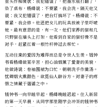
垂头作痴傻状：我犯错误了，把墨水瓶打翻了，
染了桌布，杨绛说：不要紧，我会洗。隔天他又
说：我又犯错误了，把台灯搞坏了。杨绛说：不
要紧，我会修。他还把女儿的玩具放被子里吓唬
她。最有意思的是，有一次，他们家养的猫和几
只野猫在墙头上打架，他看到自家的猫好像不是
对手，赶紧扛着一根竹杆伸过去帮忙。
互动往来的爱因为难得而总是令世人生羡。钱钟
书看杨绛做菜辛苦，担心油烟薰了爱妻的美貌，
他做诗说：卷袖围裙为口忙，朝朝洗手作羹汤。
忧卿烟火熏颜色，欲觅仙人辟谷方。对妻子的疼
惜之情藏于谐谑之中。
钱钟书一向早睡早起，杨绛晚睡迟起。住入新居
的第一天早晨，从同学那里刚学会冲茶的钱钟书