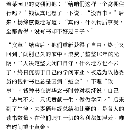
着菜园里的窝棚问他：“给咱们这样一个窝棚住
行吗？”钱认真地想了一下说：“没有书。”后
来，杨绛感慨地写道：“真的，什么物质享受，
全都舍得，没有书却不好过日子。”
“文革”结束后，他们重新获得了自由，终于又
回到了阔别已久的家中。浪费了整整10年的光
阴，二人决定整天闭门自守，什么地方也不去
了，终日沉溺于自己的学问事业。被选为政协委
员的钱钟书也总是因病“逃会”，不理“政
事”。钱钟书在清华念书时曾对杨绛说，自己
“志气不大，只想贡献一生，做做学问。”后来
到了牛津，夫妻俩年终总结和比赛的，是各人的
读书数量。在他们眼里一切的名利都如浮云，唯
有时间重于黄金。