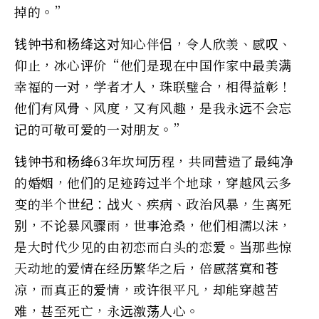
掉的。”
钱钟书和杨绛这对知心伴侣，令人欣羡、感叹、
仰止，冰心评价“他们是现在中国作家中最美满
幸福的一对，学者才人，珠联璧合，相得益彰！
他们有风骨、风度，又有风趣，是我永远不会忘
记的可敬可爱的一对朋友。”
钱钟书和杨绛63年坎坷历程，共同营造了最纯净
的婚姻，他们的足迹跨过半个地球，穿越风云多
变的半个世纪：战火、疾病、政治风暴，生离死
别，不论暴风骤雨，世事沧桑，他们相濡以沫，
是大时代少见的由初恋而白头的恋爱。当那些惊
天动地的爱情在经历繁华之后，倍感落寞和苍
凉，而真正的爱情，或许很平凡，却能穿越苦
难，甚至死亡，永远激荡人心。