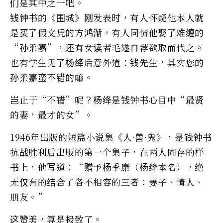
们是其中之一吧。
钱钟书的《围城》刚发表时，有人怀疑他本人就
是买了假文凭的方鸿渐，有人同情他娶了难缠的
“孙柔嘉”，还有女读者毛遂自荐欲取而代之。
也有学生见了杨绛后意外道：钱先生，其实您的
孙柔嘉蛮不错的嘛。
岂止于“不错”呢？杨绛是钱钟书心目中“最贤
的妻，最才的女”。
1946年出版的短篇小说集《人·兽·鬼》，是钱钟书
抗战胜利后出版的第一个集子，在两人同存的样
书上，他写道：“赠予杨季康（杨绛本名），绝
无仅有的结合了各不相容的三者：妻子、情人、
朋友。”
这赞美，算是极致了。