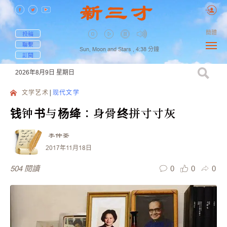
簡體
投稿
聯繫
Sun, Moon and Stars ,
4:38
分鐘
訂閱
2026年8月9日
星期日
文学艺术
现代文学
钱钟书与杨绛：身骨终拼寸寸灰
李仲荃
2017年11月18日
0
0
0
504
閱讀