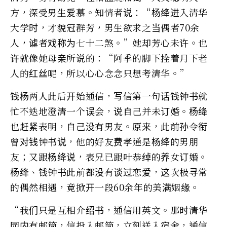
方，深受男生爱慕。知情者说：“杨绛进入清华
大学时，才貌冠群芳，男生欲求之当偶者70余
人，谑者戏称为七十二煞。”她却芳心未许。也
许就像她母亲所说的：“阿季的脚下拴着月下老
人的红丝呢，所以心心念念只想考清华。”
钱杨两人此后开始通信，写信第一句话钱钟书就
忙不迭地澄清一个误会，说自己并未订婚。杨绛
也赶紧表明，自己没有男友。原来，此前孙令衔
曾对钱钟书说，他的好友费孝通是杨绛的男朋
友；又跟杨绛说，表兄已跟叶恭绰的养女订婚。
杨绛、钱钟书此前都没有谈过恋爱，这次极寻常
的偶然相遇，竟掀开一段60余年的美满姻缘。
“我们只是互相介绍书，通信用英文。那时清华
园内有邮筒，信投入邮筒，立刻送入宿舍，通信