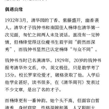
偶遇良缘
1932年3月，清华园的丁香、紫藤盛开，幽香袭
人。清华才子钱钟书和南国佳人杨绛在清华第一
次见面，匆忙之间两人未及说话。虽没有一见钟
情，但杨绛觉得这位瘦书生眉宇间“蔚然而深
秀”，而钱钟书显然已认定杨绛“与众不同”。
钱钟书当时已名满清华。1929年，20岁的钱钟书
报考清华外文系，中、英文极佳，只是数学考了
15分。校长罗家伦爱才，破格录取了他。入学后
他学业甚好，读书很多，在《清华周刊》发表过
不少文章，是出了名的才子。
而杨绛更有一番神韵。她个头不高，但面容白皙
清秀，身材窈窕，性格温婉和蔼，人又聪明大