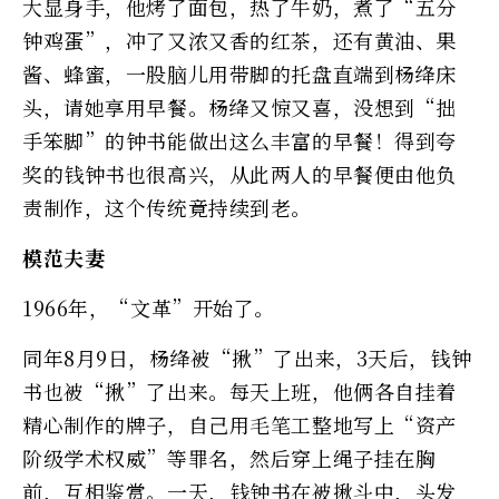
大显身手，他烤了面包，热了牛奶，煮了“五分
钟鸡蛋”，冲了又浓又香的红茶，还有黄油、果
酱、蜂蜜，一股脑儿用带脚的托盘直端到杨绛床
头，请她享用早餐。杨绛又惊又喜，没想到“拙
手笨脚”的钟书能做出这么丰富的早餐！得到夸
奖的钱钟书也很高兴，从此两人的早餐便由他负
责制作，这个传统竟持续到老。
模范夫妻
1966年，“文革”开始了。
同年8月9日，杨绛被“揪”了出来，3天后，钱钟
书也被“揪”了出来。每天上班，他俩各自挂着
精心制作的牌子，自己用毛笔工整地写上“资产
阶级学术权威”等罪名，然后穿上绳子挂在胸
前，互相鉴赏。一天，钱钟书在被揪斗中，头发