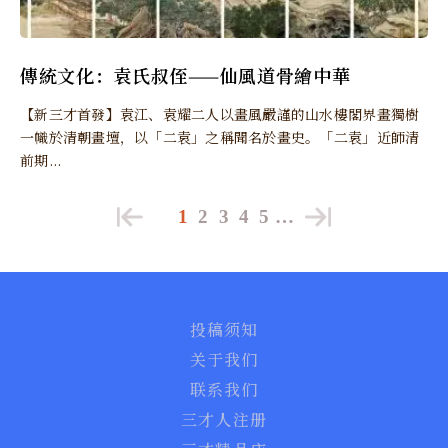
傳統文化：袁氏叔侄——仙風道骨繪中華
【新三才首發】袁江、袁耀二人以畫風嚴謹的山水樓閣界畫獨樹
一幟於清朝畫壇，以「二袁」之稱聞名於畫史。「二袁」近師清
前期...
1
2
3
4
5
…
投稿须知
关于我们
联系我们
三才人注册