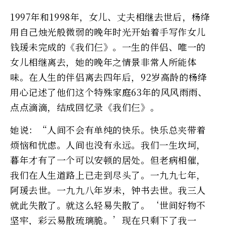
1997年和1998年，女儿、丈夫相继去世后，杨绛
用自己烛光般微弱的晚年时光开始着手写作女儿
钱瑗未完成的《我们仨》。一生的伴侣、唯一的
女儿相继离去，她的晚年之情景非常人所能体
味。在人生的伴侣离去四年后，92岁高龄的杨绛
用心记述了他们这个特殊家庭63年的风风雨雨、
点点滴滴，结成回忆录《我们仨》。
她说：“人间不会有单纯的快乐。快乐总夹带着
烦恼和忧虑。人间也没有永远。我们一生坎坷，
暮年才有了一个可以安顿的居处。但老病相催，
我们在人生道路上已走到尽头了。一九九七年，
阿瑗去世。一九九八年岁未，钟书去世。我三人
就此失散了。就这么轻易失散了。‘世间好物不
坚牢，彩云易散琉璃脆。’现在只剩下了我一