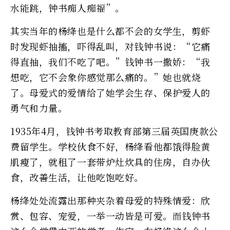
水能跳，钟书痴人痴福”。
其实当年的杨绛也是什么都不会的女学生，剪虾
时发现虾抽搐，吓得乱叫，对钱钟书说：“它痛
得直抽，我们不吃了吧。”钱钟书一撒娇：“我
想吃，它不会象你感觉那么痛的。”她也就烧
了。母爱式的爱情给了她学会生存、保护爱人的
勇气和力量。
1935年4月，钱钟书考取教育部第三届英国庚款公
费留学生。学校伙食不好，杨绛看他都饿得脸黄
肌瘦了，就租了一套带炉灶炊具的住房，自办伙
食，改善生活，让他吃饱吃好。
杨绛处处流露出那种夹杂着母爱的特殊情爱：欣
赏、包容、宠爱，一举一动皆是可爱。而钱钟书