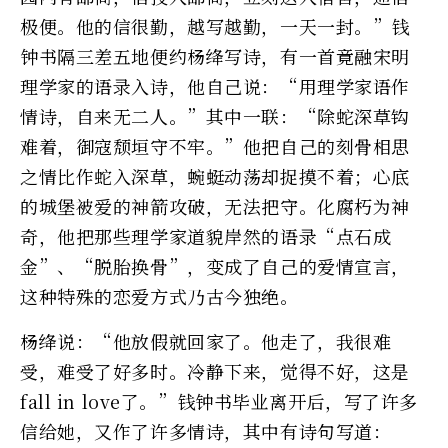
极便。他的信很勤，越写越勤，一天一封。”钱
钟书隔三差五地便约杨绛写诗，有一首竟融宋明
理学家的语录入诗，他自己说：“用理学家语作
情诗，自来无二人。”其中一联：“除蛇深草钩
难着，御寇颓垣守不牢。”他把自己的刻骨相思
之情比作蛇入深草，蜿蜓动荡却捉摸不着；心底
的城堡被爱的神箭攻破，无法把守。化腐朽为神
奇，他把那些理学家道貌岸然的语录“点石成
金”、“脱胎换骨”，变成了自己的爱情宣言，
这种特殊的恋爱方式乃古今独绝。
杨绛说：“他放假就回家了。他走了，我很难
受，难受了好多时。冷静下来，觉得不好，这是
fall in love了。”钱钟书毕业离开后，写了许多
信给她，又作了许多情诗，其中有诗句写道：