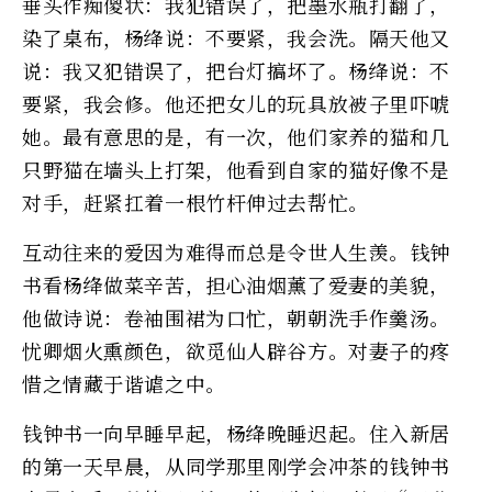
垂头作痴傻状：我犯错误了，把墨水瓶打翻了，
染了桌布，杨绛说：不要紧，我会洗。隔天他又
说：我又犯错误了，把台灯搞坏了。杨绛说：不
要紧，我会修。他还把女儿的玩具放被子里吓唬
她。最有意思的是，有一次，他们家养的猫和几
只野猫在墙头上打架，他看到自家的猫好像不是
对手，赶紧扛着一根竹杆伸过去帮忙。
互动往来的爱因为难得而总是令世人生羡。钱钟
书看杨绛做菜辛苦，担心油烟薰了爱妻的美貌，
他做诗说：卷袖围裙为口忙，朝朝洗手作羹汤。
忧卿烟火熏颜色，欲觅仙人辟谷方。对妻子的疼
惜之情藏于谐谑之中。
钱钟书一向早睡早起，杨绛晚睡迟起。住入新居
的第一天早晨，从同学那里刚学会冲茶的钱钟书