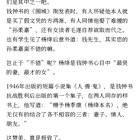
们是其中之一吧。
钱钟书的《围城》刚发表时，有人怀疑他本人就
是买了假文凭的方鸿渐，有人同情他娶了难缠的
“孙柔嘉”，还有女读者毛遂自荐欲取而代之。
也有学生见了杨绛后意外道：钱先生，其实您的
孙柔嘉蛮不错的嘛。
岂止于“不错”呢？杨绛是钱钟书心目中“最贤
的妻，最才的女”。
1946年出版的短篇小说集《人·兽·鬼》，是钱钟书
抗战胜利后出版的第一个集子，在两人同存的样
书上，他写道：“赠予杨季康（杨绛本名），绝
无仅有的结合了各不相容的三者：妻子、情人、
朋友。”
这赞美，算是极致了。