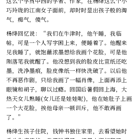
这么个学贯中西的学者、作家，在杨绛这么个小
巧玲珑的江南女子面前，却时时显出孩子般的淘
气，痴气，傻气。
杨绛回忆说：“我们在牛津时，他午睡，我临
帖，可是一个人写字困上来，便睡着了。他醒来
见我睡了，就饱蘸浓墨想给我画个花脸，可是他
刚落笔我就醒了。他没想到我的脸皮比宣纸还吃
墨，洗净墨痕，脸皮像纸一样快洗破了。以后他
不再恶作剧，只给我画了一幅肖像，上面再添上
眼镜和胡子，聊以过瘾。回国后暑假回上海，大
热天女儿熟睡(女儿还是娃娃呢)，他在她肚子上画
一个大花脸，挨他母亲一顿训斥，他不敢再画
了。”
杨绛生孩子住院，钱钟书独住家里，去看望她时