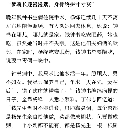
“梦魂长逐漫漫絮，身骨终拼寸寸灰”
晚年钱钟书生病住院手术，杨绛连续几十天不离
左右地陪伴照顾。有人劝她回去休息，她说：钟
书在哪儿，哪儿就是家。钱钟书吃安眠药，她也
吃，虽然她当时并不失眠。这是他们夫妇俩的默
契。在家时，杨绛吃安眠药，钱钟书总要陪吃，
说要中毒俩一块中。
“钟书病中，我只求比他多活一年。照顾人，男
不如女。我尽力保养自己，争求‘夫在先，妻在
后’，错了次序就糟糕了。”钱钟书缠绵病榻的
日子，全靠杨绛一人悉心照料。丁伟志回忆道：
“钱先生当时不能进食，只能靠鼻饲，每个菜都
是杨先生亲自给他做，菜都做成糊状，鱼要做成
粥，一个小刺都不能有，都是杨先生一根一根剔