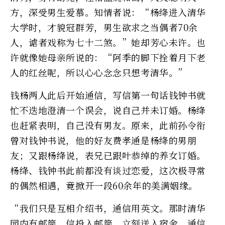
方，深受男生爱慕。知情者说：“杨绛进入清华
大学时，才貌冠群芳，男生欲求之当偶者70余
人，谑者戏称为七十二煞。”她却芳心未许。也
许就像她母亲所说的：“阿季的脚下拴着月下老
人的红丝呢，所以心心念念只想考清华。”
钱杨两人此后开始通信，写信第一句话钱钟书就
忙不迭地澄清一个误会，说自己并未订婚。杨绛
也赶紧表明，自己没有男友。原来，此前孙令衔
曾对钱钟书说，他的好友费孝通是杨绛的男朋
友；又跟杨绛说，表兄已跟叶恭绰的养女订婚。
杨绛、钱钟书此前都没有谈过恋爱，这次极寻常
的偶然相遇，竟掀开一段60余年的美满姻缘。
“我们只是互相介绍书，通信用英文。那时清华
园内有邮筒，信投入邮筒，立刻送入宿舍，通信