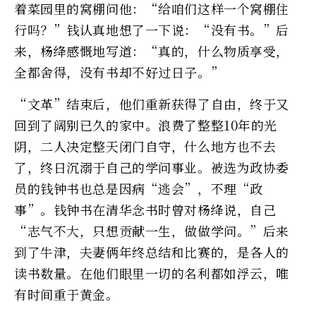
着菜园里的窝棚问他：“给咱们这样一个窝棚住
行吗？”钱认真地想了一下说：“没有书。”后
来，杨绛感慨地写道：“真的，什么物质享受，
全都舍得，没有书却不好过日子。”
“文革”结束后，他们重新获得了自由，终于又
回到了阔别已久的家中。浪费了整整10年的光
阴，二人决定整天闭门自守，什么地方也不去
了，终日沉溺于自己的学问事业。被选为政协委
员的钱钟书也总是因病“逃会”，不理“政
事”。钱钟书在清华念书时曾对杨绛说，自己
“志气不大，只想贡献一生，做做学问。”后来
到了牛津，夫妻俩年终总结和比赛的，是各人的
读书数量。在他们眼里一切的名利都如浮云，唯
有时间重于黄金。