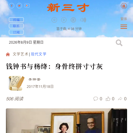
繁体
投稿
联系
笛子曲,
4:38
分钟
订阅
2026年8月9日
星期日
文学艺术
现代文学
钱钟书与杨绛：身骨终拼寸寸灰
李仲荃
2017年11月18日
0
0
0
506
阅读