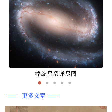
棒旋星系详尽图
更多文章