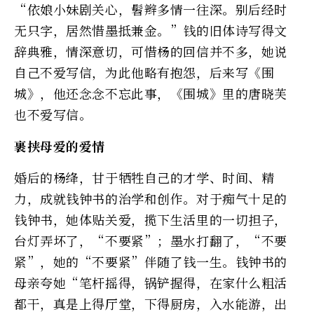
“依娘小妹剧关心，髫辫多情一往深。别后经时
无只字，居然惜墨抵兼金。”钱的旧体诗写得文
辞典雅，情深意切，可惜杨的回信并不多，她说
自己不爱写信，为此他略有抱怨，后来写《围
城》，他还念念不忘此事，《围城》里的唐晓芙
也不爱写信。
裹挟母爱的爱情
婚后的杨绛，甘于牺牲自己的才学、时间、精
力，成就钱钟书的治学和创作。对于痴气十足的
钱钟书，她体贴关爱，揽下生活里的一切担子，
台灯弄坏了，“不要紧”；墨水打翻了，“不要
紧”，她的“不要紧”伴随了钱一生。钱钟书的
母亲夸她“笔杆摇得，锅铲握得，在家什么粗活
都干，真是上得厅堂，下得厨房，入水能游，出