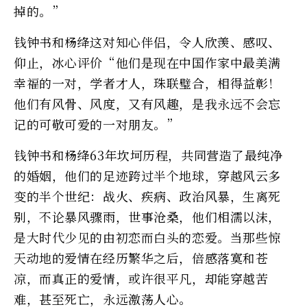
掉的。”
钱钟书和杨绛这对知心伴侣，令人欣羡、感叹、
仰止，冰心评价“他们是现在中国作家中最美满
幸福的一对，学者才人，珠联璧合，相得益彰！
他们有风骨、风度，又有风趣，是我永远不会忘
记的可敬可爱的一对朋友。”
钱钟书和杨绛63年坎坷历程，共同营造了最纯净
的婚姻，他们的足迹跨过半个地球，穿越风云多
变的半个世纪：战火、疾病、政治风暴，生离死
别，不论暴风骤雨，世事沧桑，他们相濡以沫，
是大时代少见的由初恋而白头的恋爱。当那些惊
天动地的爱情在经历繁华之后，倍感落寞和苍
凉，而真正的爱情，或许很平凡，却能穿越苦
难，甚至死亡，永远激荡人心。