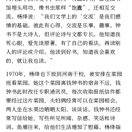
馆埋头用功，像书虫那样“饱蠹”，还相互交
流。杨绛说：“我们文学上的‘交流’是我们感
情的基础。彼此有心得，交流是乐事、趣事。钟
书不是大诗人，但评论诗与文都专长。他知道我
死心眼，爱先读原著，有了自己的看法，再读别
人的评论或介绍。他读到好书，知道我会喜欢
的，就让我也读。”
1970年，杨绛也下放到河南干校，被安排在菜园
班看菜园。她这个菜园离钱钟书的宿舍不远，钱
钟书此时改任专职通讯员，每次收取报纸信件都
要经过这片菜园，夫妇俩经常可以在菜园相会。
两人坐在水渠边晒晒太阳、谈谈话。钱钟书还经
常写信给她，写些所见所闻、杂感、笑话和诗
词。鱼雁往来，给他们生活增加了慰藉。杨绛指