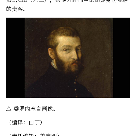
的贵客。
△ 委罗内塞自画像。
（编译：白丁）
（责任编辑：姜启明）