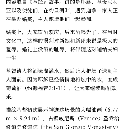
内容取自《圣经》故事。讲的是耶稣、圣母马利
亚以及使徒们，在约旦河畔，遇到迦拿一家人正
在举办婚宴，主人邀请他们一起参加。
婚宴上，大家饮酒欢庆，后来酒喝光了。在当时
文化中，这样的误判对新娘和新郎来说是极大的
羞辱。婚礼上没酒的耻辱，将伴随这对迦纳夫妇
一生。
基督请人将酒坛灌满水，然后让人把坛子送到主
人面前。因为耶稣已经悄悄地将坛中的水，变成
葡萄酒（约翰福音2:1-11），让大家继续喝酒欢
乐。
描绘基督初次展示神迹这场景的大幅油画（6.77
m × 9.94 m），占据威尼斯（Venice）圣乔治
修道院修道院（the San Giorgio Monastery）