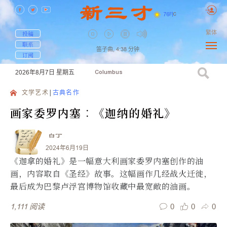
76
F
|
C
繁体
投稿
联系
笛子曲,
4:38
分钟
订阅
2026年8月7日
星期五
Columbus
文学艺术
古典名作
画家委罗内塞︰《迦纳的婚礼》
白丁
2024年6月19日
《迦拿的婚礼》是一幅意大利画家委罗内塞创作的油
画，内容取自《圣经》故事。这幅画作几经战火迁徙，
最后成为巴黎卢浮宫博物馆收藏中最宽敞的油画。
0
0
0
1,111
阅读