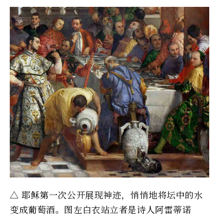
△ 耶稣第一次公开展现神迹，悄悄地将坛中的水
变成葡萄酒。图左白衣站立者是诗人阿雷蒂诺