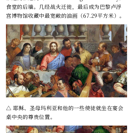
食堂的后墙。几经战火迁徙，最后成为巴黎卢浮
宫博物馆收藏中最宽敞的油画（67.29平方米）。
△ 耶稣、圣母玛利亚和他的一些使徒就坐在宴会
桌中央的尊贵位置。