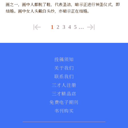
画之一，画中人都脱了鞋，代表圣洁，暗示正进行神圣仪式，即
结婚。画中女人头戴白头纱，亦暗示正在结婚。
1
2
3
4
5
…
投稿须知
关于我们
联系我们
三才人注册
三才精品店
免费电子期刊
书刊购买