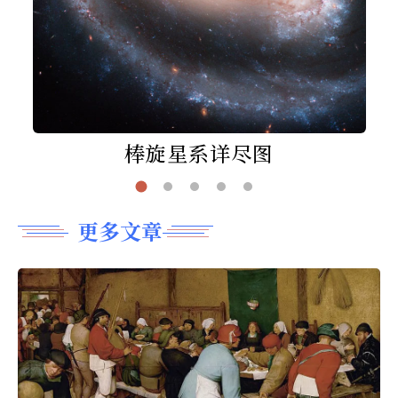
棒旋星系详尽图
更多文章