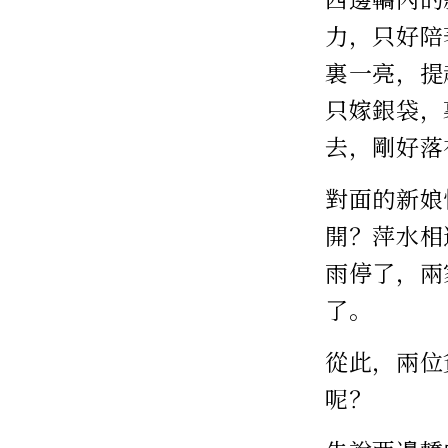
力，只好陪
裏一亮，提
只嫁銀袋，
去，剛好落
對面的新娘
開？萍水相
雨停了，兩
了。
從此，兩位
呢？