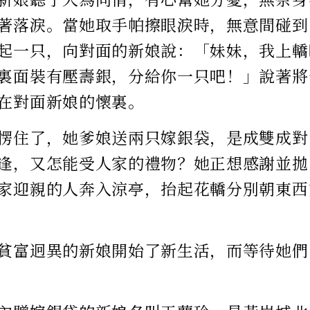
著落淚。當她取手帕擦眼淚時，無意間碰到
起一只，向對面的新娘說：「妹妹，我上轎
裏面裝有壓壽銀，分給你一只吧！」說著將
在對面新娘的懷裏。
愣住了，她爹娘送兩只嫁銀袋，是成雙成對
逢，又怎能受人家的禮物？她正想感謝並拋
家迎親的人奔入涼亭，抬起花轎分別朝東西
貧富迥異的新娘開始了新生活，而等待她們