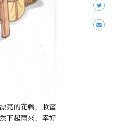
漂亮的花轎，妝奩
然下起雨來，幸好