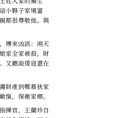
王姓人家的獨生
這小夥子家境富
親都很尊敬他。與
，傳來凶訊：兩天
娘家全家被殺，財
。又聽說倭寇還在
護財產到鄭慕狄家
敵愾，保衛家鄉。
指揮官，王蘭珍自