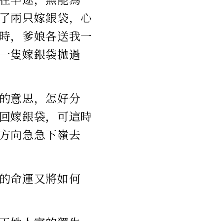
了兩只嫁銀袋，心
時，爹娘各送我一
一隻嫁銀袋拋過
的意思，怎好分
回嫁銀袋，可這時
方向急急下嶺去
的命運又將如何