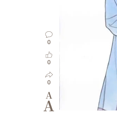
0
0
0
A
A