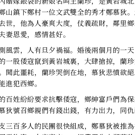
內贈嫁銀袋的新娘名叫王蘭珍，是黃岩城北
鄉山鎮下鄭村一位文武雙全的秀才鄭慕狄。
去世，他為人豪爽大度，仗義疏財，鄰里鄉
夫妻恩愛，感情甚好。
測風雲，人有旦夕禍福。婚後兩個月的一天
的一股倭寇竄到黃岩城裏，大肆搶掠，蘭珍
。聞此噩耗，蘭珍哭倒在地，慕狄悲憤欲絕
能進犯西鄉。
的百姓紛紛要求抗擊倭寇，鄉紳富戶們為保
慕狄號召鄉親們有錢出錢，有力出力，同仇
支三百多人的民團很快組成，鄭慕狄被推為