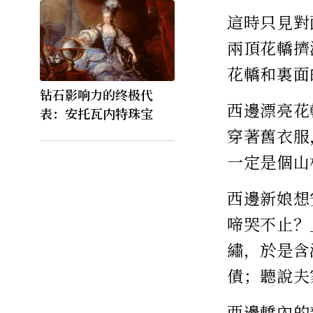
這時只見對
兩頂花轎擠
花轎和裏面
钻石影响力的终极代
西邊漂亮花
表：安托瓦内特珠宝
穿著舊衣服
一定是個山
西邊新娘想
啼哭不止？
繡，於是含
債；聽說夫
西邊轎內的