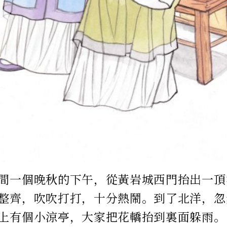
間一個晚秋的下午，從黃岩城西門抬出一頂
整齊，吹吹打打，十分熱鬧。到了北洋，忽
上有個小涼亭，大家把花轎抬到裏面躲雨。