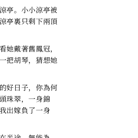
涼亭。小小涼亭被
涼亭裏只剩下兩頂
看她戴著舊鳳冠，
一把胡琴，猜想她
的好日子，你為何
頭珠翠，一身錦
我出嫁負了一身
在半途，無能為