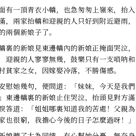
面有一頂青衣小轎，也急匆匆上嶺來，抬入
滿，兩家抬轎和迎親的人只好到附近避雨，
的兩個新娘子了。
轎裏的新娘見東邊轎內的新娘正掩面哭泣，
，迎親的人寥寥無幾，鼓樂只有一支嗩呐和
村貧家之女，因嫁娶冷落，不勝傷感。
安慰她幾句，便問道：「妹妹，今天是我們
」東邊轎裏的新娘止住哭泣，抬頭見對方滿
淚答道：「姐姐哪裏知道我的苦處！父親為
家也很窮，我擔心今後的日子怎麼過呀！」
新娘聽了大為同情，有心幫她分憂，無奈身