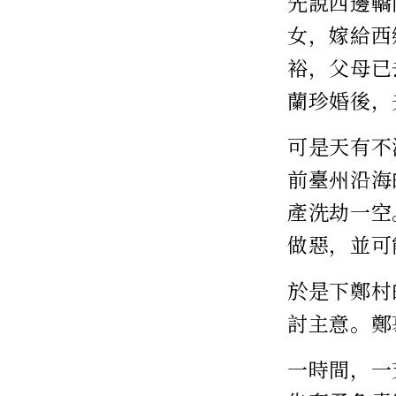
先說西邊轎
女，嫁給西
裕，父母已
蘭珍婚後，
可是天有不
前臺州沿海
產洗劫一空
做惡，並可
於是下鄭村
討主意。鄭
一時間，一