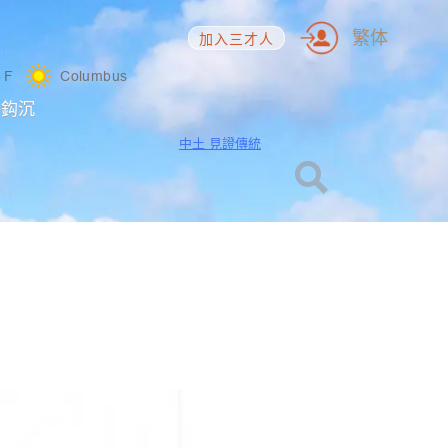
繁体
加入三才人
5
F
Columbus
海鈎沉
中土 見證傳統