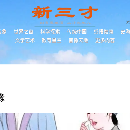
8
万象
世界之窗
科学探索
传统中国
感悟健康
史
文学艺术
教育星空
音像天地
更多内容
緣