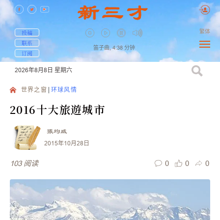
繁体
投稿
联系
笛子曲,
4:38
分钟
订阅
2026年8月8日
星期六
世界之窗
环球风情
2016十大旅遊城市
張均威
2015年10月28日
0
0
0
103
阅读