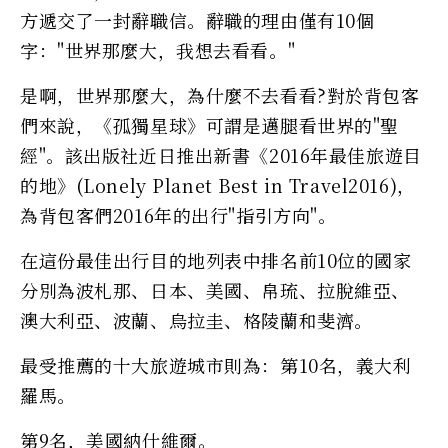
方遞交了一封辭職信。辭職的理由僅有10個
字："世界那麼大，我想去看看。"
是啊，世界那麼大，為什麼不去看看?對於背包客
們來說，《孤獨星球》可謂是邁腿看世界的"聖
經"。該出版社近日推出新書《2016年最佳旅遊目
的地》(Lonely Planet Best in Travel2016)，
為背包客們2016年的出行"指引方向"。
在這份最佳出行目的地列表中排名前10位的國家
分別為波札那、日本、美國、帛琉、拉脫維亞、
澳大利亞、波蘭、烏拉圭、格陵蘭和斐濟。
最受推薦的十大旅遊城市則為：第10名，義大利
羅馬。
第9名，美國納什維爾。