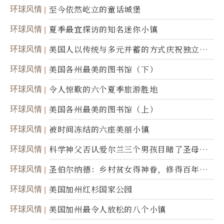
环球风情
至今依然屹立的童话城堡
环球风情
夏季最宜探访的知名迷你小镇
环球风情
美国人以传统与多元并蓄的方式庆祝独立日2
50周年
环球风情
美国各州最美的图书馆（下）
环球风情
令人惊歎的六个夏季旅游胜地
环球风情
美国各州最美的图书馆（上）
环球风情
被时间冻结的六座美丽小镇
环球风情
科学神父否认爱尔兰三个男孩目睹了圣母显
灵
环球风情
圣伯尔纳德：乡村贫女得神眷，修得百年不
腐身
环球风情
美国加州红杉国家公园
环球风情
美国加州最令人放松的八个小镇