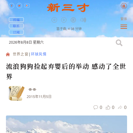
繁体
投稿
联系
笛子曲,
4:38
分钟
订阅
2026年8月8日
星期六
世界之窗
环球风情
流浪狗狗捡起弃婴后的举动 感动了全世
界
香香
2015年11月5日
0
0
0