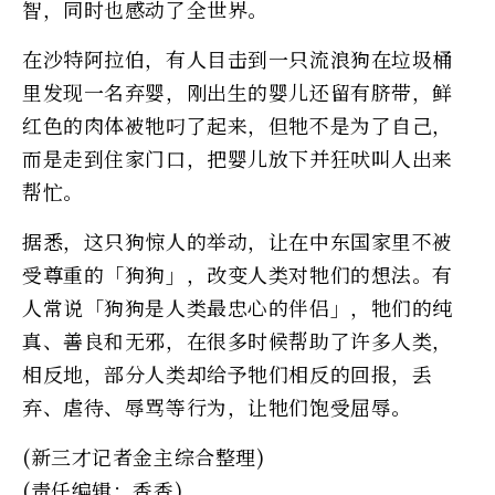
智，同时也感动了全世界。
在沙特阿拉伯，有人目击到一只流浪狗在垃圾桶
里发现一名弃婴，刚出生的婴儿还留有脐带，鲜
红色的肉体被牠叼了起来，但牠不是为了自己，
而是走到住家门口，把婴儿放下并狂吠叫人出来
帮忙。
据悉，这只狗惊人的举动，让在中东国家里不被
受尊重的「狗狗」，改变人类对牠们的想法。有
人常说「狗狗是人类最忠心的伴侣」，牠们的纯
真、善良和无邪，在很多时候帮助了许多人类，
相反地，部分人类却给予牠们相反的回报，丢
弃、虐待、辱骂等行为，让牠们饱受屈辱。
(新三才记者金主综合整理)
(责任编辑：香香)