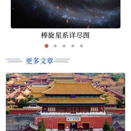
棒旋星系详尽图
更多文章