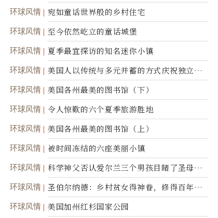
环球风情
宛如童话世界般的乡村住宅
环球风情
至今依然屹立的童话城堡
环球风情
夏季最宜探访的知名迷你小镇
环球风情
美国人以传统与多元并蓄的方式庆祝独立日2
50周年
环球风情
美国各州最美的图书馆（下）
环球风情
令人惊歎的六个夏季旅游胜地
环球风情
美国各州最美的图书馆（上）
环球风情
被时间冻结的六座美丽小镇
环球风情
科学神父否认爱尔兰三个男孩目睹了圣母显
灵
环球风情
圣伯尔纳德：乡村贫女得神眷，修得百年不
腐身
环球风情
美国加州红杉国家公园