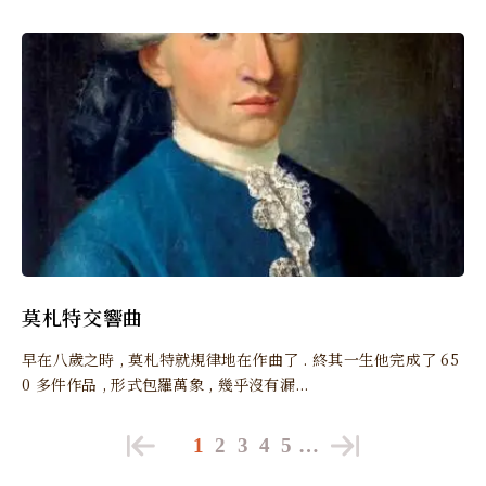
莫札特交響曲
早在八歲之時 , 莫札特就規律地在作曲了 . 終其一生他完成了 65
0 多件作品 , 形式包羅萬象 , 幾乎沒有漏...
1
2
3
4
5
…