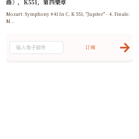
曲》，K551，第四樂章
Mozart: Symphony #41 In C, K 551, "Jupiter" - 4. Finale:
M...
订阅