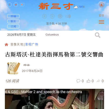
76
F
|
C
繁体
投稿
联系
笛子曲,
4:38
分钟
订阅
2026年8月7日
星期五
Columbus
音像天地
影视广场
古斯塔沃·杜達美指揮馬勒第二號交響曲
邓梁
2017年8月24日
0
0
0
126
阅读