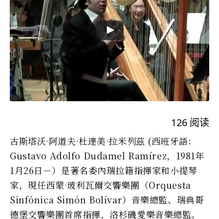
126
阅读
古斯塔沃·阿道夫·杜達美·拉米列茲 (西班牙語：
Gustavo Adolfo Dudamel Ramírez，1981年
1月26日－）是著名委內瑞拉籍指揮家和小提琴
家，現任西蒙·玻利瓦爾交響樂團（Orquesta
Sinfónica Simón Bolívar）音樂總監、瑞典哥
德堡交響樂團首席指揮，洛杉磯愛樂音樂總監。