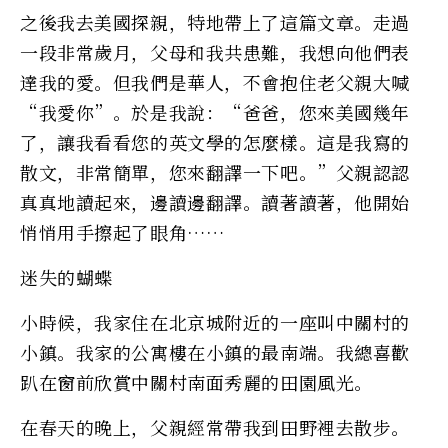
之後我去美國探親，特地帶上了這篇文章。走過
一段非常歲月，父母和我共患難，我想向他們表
達我的愛。但我們是華人，不會抱住老父親大喊
“我愛你”。於是我說：“爸爸，您來美國幾年
了，讓我看看您的英文學的怎麼樣。這是我寫的
散文，非常簡單，您來翻譯一下吧。”父親認認
真真地讀起來，邊讀邊翻譯。讀著讀著，他開始
悄悄用手擦起了眼角……
迷失的蝴蝶
小時候，我家住在北京城附近的一座叫中關村的
小鎮。我家的公寓樓在小鎮的最南端。我總喜歡
趴在窗前欣賞中關村南面秀麗的田園風光。
在春天的晚上，父親經常帶我到田野裡去散步。