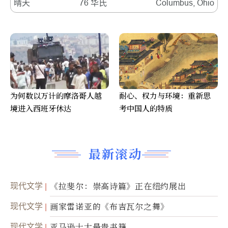
晴天
76 华氏
Columbus, Ohio
为何数以万计的摩洛哥人越
耐心、权力与环境：重新思
境进入西班牙休达
考中国人的特质
最新滚动
现代文学
《拉斐尔：崇高诗篇》正在纽约展出
现代文学
画家雷诺亚的《布吉瓦尔之舞》
现代文学
亚马逊十大最贵书籍