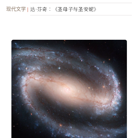
现代文学
达·芬奇︰《圣母子与圣安妮》