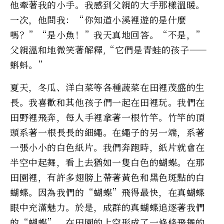
他牽著我的小手。我感到父親的大手那樣溫暖。
一次，他問我：“你知道小溪裡遊的是什麼
嗎？”“是小魚！”我天真地回答。“不是，”
父親溫和地微笑著解釋,“它們是青蛙的孩子——
蝌蚪。”
夏天，冬瓜、洋白菜等各種蔬菜在田裡茂盛的生
長。我喜歡和其他孩子們一起在田裡玩。我們在
田野裡飛奔，每人手裡拿著一根竹竿。竹竿的頂
頭系著一根長長的細繩。在繩子的另一端，系著
一張小小的白色紙片。我們奔跑時，紙片就會在
半空中起舞，看上去猶如一隻白色的蝴蝶。在那
田園裡，有許多翅膀上帶著黃色和黑色斑點的白
蝴蝶。因為我們的“蝴蝶”飛得最快，在真蝴蝶
眼中充滿魅力。於是，成群的真蝴蝶追逐著我們
的“蝴蝶”，在田園的上空形成了一條條飛舞的