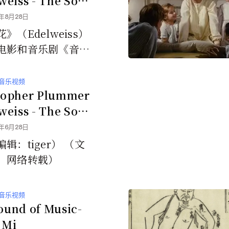
weiss - The Sou
 Music
2年8月28日
》（Edelweiss）
电影和音乐剧《音乐
中的著名歌曲，于19
面世。理查德·罗杰斯
音乐视频
.
topher Plummer
weiss - The Sou
 Music
0年6月28日
辑：tiger） （文
：网络转载）
音乐视频
ound of Music-
 Mi