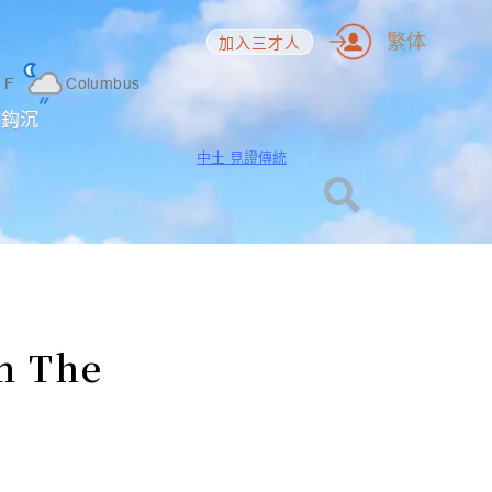
繁体
加入三才人
2
F
Columbus
海鈎沉
中土 見證傳統
m The