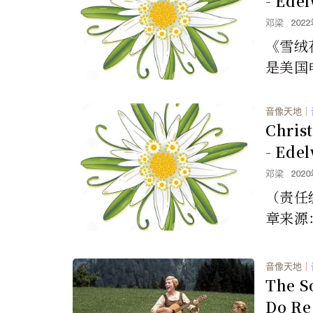
- Edel
nd of
邓梁
202
《雪绒花
是美国
之声》
59年
音像天地
｜
作曲，..
Chris
- Edel
nd of
邓梁
202
（责任编
章来源
音像天地
｜
The S
Do Re