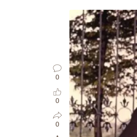
0
0
0