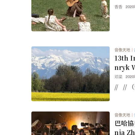
香香
202
音像天地
｜
13th I
nryk 
n Com
邓梁
202
//
音像天地
｜
巴哈協
nja Z