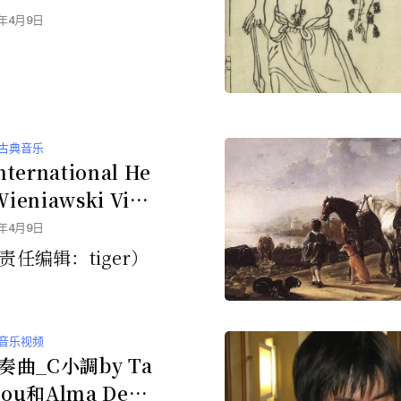
0年4月9日
古典音乐
nternational He
Wieniawski Violi
petition
0年4月9日
 // （责任编辑：tiger）
音乐视频
奏曲_C小調by Ta
hou和Alma Deut