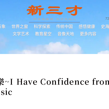
7
万象
世界之窗
科学探索
传统中国
感悟健康
史
文学艺术
教育星空
音像天地
更多内容
 Have Confidence fro
sic