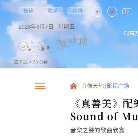
投稿
联系
订阅
2026年8月7日
星期五
时事
笛子曲,
4:38
分钟
音像天地
影视广场
《真善美》配樂~I
Sound of Mu
音樂之聲的歌曲欣賞