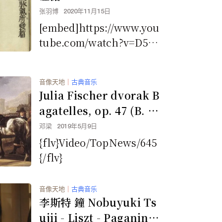
Acupuncture
张羽博
2020年11月15日
[embed]https://www.you
tube.com/watch?v=D53
UwyJWa3w[/embed]...
音像天地
｜
古典音乐
Julia Fischer dvorak B
agatelles, op. 47 (B. 7
9) (Malickosti)
邓梁
2019年5月9日
{flv}Video/TopNews/645
{/flv}
音像天地
｜
古典音乐
李斯特 鐘 Nobuyuki Ts
ujii - Liszt - Paganini