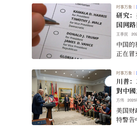
时事万象
｜
研究：
国网路
王季民
20
中国的
正在冒
国政客
总统大
时事万象
｜
息。
川普：
對中國
方伟
202
美国财
特警告
购买俄