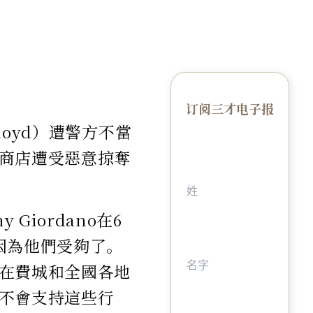
订阅三才电子报
loyd）遭警方不當
商店遭受惡意掠奪
y Giordano在6
因為他們受夠了。
在費城和全國各地
不會支持這些行