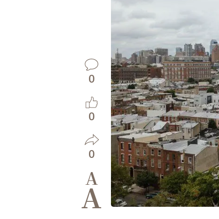
0
0
0
A
A