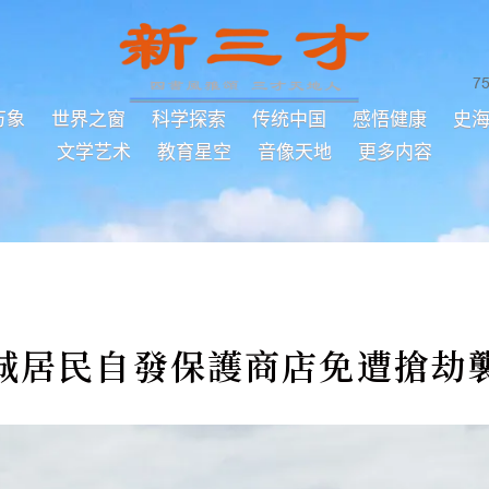
7
万象
世界之窗
科学探索
传统中国
感悟健康
史
文学艺术
教育星空
音像天地
更多内容
城居民自發保護商店免遭搶劫