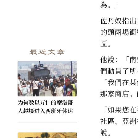
為。」
佐丹奴指出
的頭兩場衝
區。
最近文章
他說：「南
們動員了所
「我們在某
那家商店。
为何数以万计的摩洛哥
「如果您在
人越境进入西班牙休达
社區、亞洲
說。