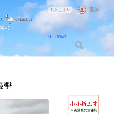
繁体
加入三才人
5
F
Columbus
海鈎沉
中土 見證傳統
襲擊