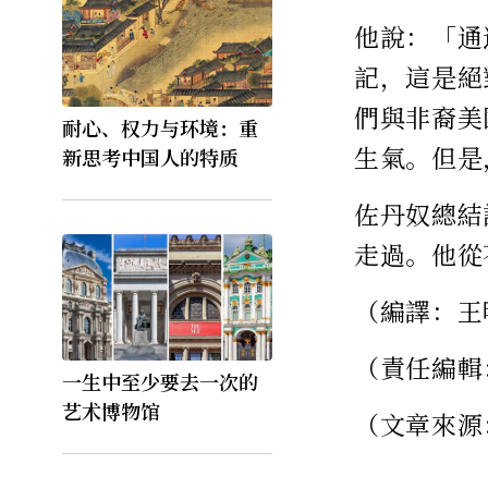
他說：「通
記，這是絕
們與非裔美
耐心、权力与环境：重
生氣。但是
新思考中国人的特质
佐丹奴總結
走過。他從
（編譯：王
（責任編輯
一生中至少要去一次的
艺术博物馆
（文章來源