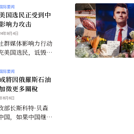
国际要闻
美国选民正受到中
影响力攻击
24年9月4日
社群媒体影响力行动
充美国选民，诋毁美
，并在11月5日美国
选之前传播分裂讯
国际要闻
或將因俄羅斯石油
加徵更多關稅
5年8月6日
政部长斯科特·贝森
中国，如果中国继续
罗斯石油，也可能面