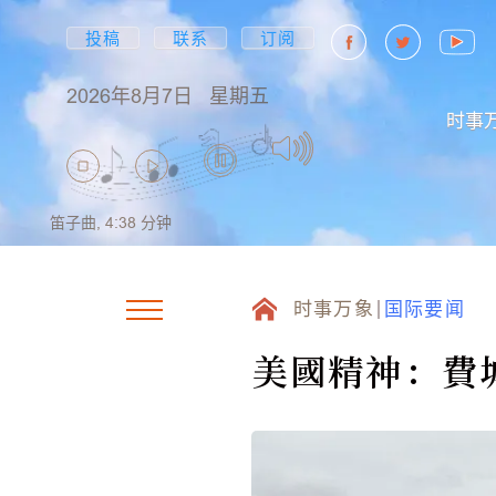
投稿
联系
订阅
2026年8月7日
星期五
时事
笛子曲,
4:38
分钟
时事万象
国际要闻
美國精神：費