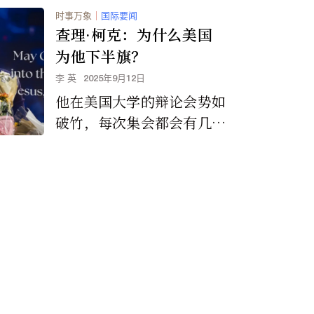
时事万象
｜
国际要闻
查理·柯克：为什么美国
为他下半旗？
李 英
2025年9月12日
他在美国大学的辩论会势如
破竹，每次集会都会有几千
人前来参与或者辩论。他经
营的频道与广播拥有着巨大
的跟随者，他的精神理念为
很多美国年轻人破开了人生
的迷雾。