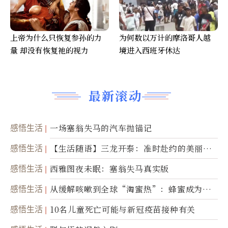
上帝为什么只恢复参孙的力
为何数以万计的摩洛哥人越
量 却没有恢复祂的视力
境进入西班牙休达
最新滚动
感悟生活
一场塞翁失马的汽车抛锚记
感悟生活
【生活随语】三龙开泰：准时赴约的美丽震
撼
感悟生活
西雅图夜未眠：塞翁失马真实版
感悟生活
从缓解咳嗽到全球“淘蜜热”：蜂蜜成为健
康产业前沿商品
感悟生活
10名儿童死亡可能与新冠疫苗接种有关