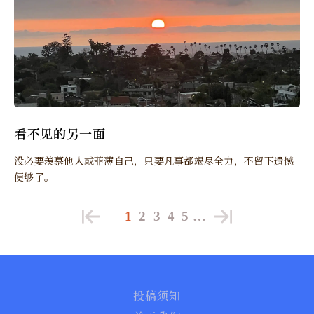
看不见的另一面
没必要羡慕他人或菲薄自己，只要凡事都竭尽全力，不留下遗憾
便够了。
1
2
3
4
5
…
投稿须知