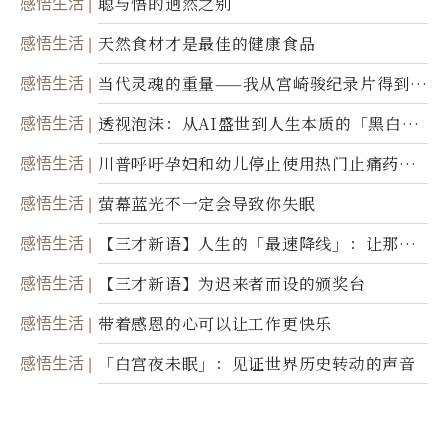
感悟生活
聪与悟的迥然之别
感悟生活
天然食材才是最佳的健康食品
感悟生活
当代灵魂的重量——我从宫崎骏纪录片得到的
省思
感悟生活
透视泡沫：从AI盛世到人生本质的「黑白一
瞬」
感悟生活
川普呼吁孕妇和幼儿停止使用热门止痛药泰
诺
感悟生活
萤幕蓝光不一定会导致你失眠
感悟生活
【三才新语】人生的「最速降线」：让那道
光，带你滑向自己
感悟生活
【三才新语】为迟来者而设的颁奖台
感悟生活
带着感恩的心可以让工作更快乐
感悟生活
「白宫夜未眠」：见证世界历史转动的声音