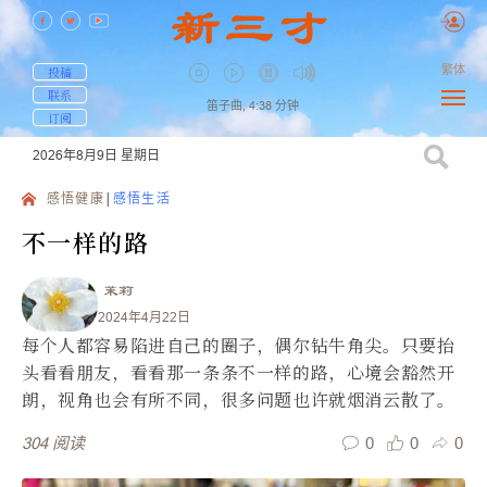
繁体
投稿
联系
笛子曲,
4:38
分钟
订阅
2026年8月9日
星期日
感悟健康
感悟生活
不一样的路
茉莉
2024年4月22日
每个人都容易陷进自己的圈子，偶尔钻牛角尖。只要抬
头看看朋友，看看那一条条不一样的路，心境会豁然开
朗，视角也会有所不同，很多问题也许就烟消云散了。
0
0
0
304
阅读