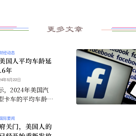
更多文章
财经动态
美国人平均车龄延
.6年
24年5月22日
示，2024年美国汽
型卡车的平均车龄升
的12.6年，比202
加了两个月。
国际要闻
府关门，美国人的
已经开始重新发放