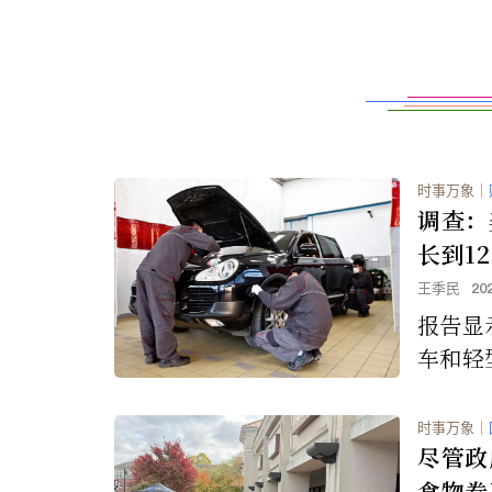
时事万象
｜
调查：
长到12
王季民
20
报告显
车和轻
至创纪录
3年增
时事万象
｜
尽管政
食物卷