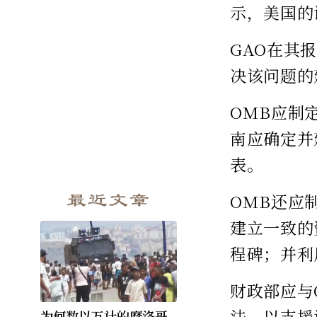
示，美国的
GAO在其
决该问题的
OMB应制
南应确定并
表。
最近文章
OMB还应
建立一致的
程碑；并利
财政部应与
法，以支援
为何数以万计的摩洛哥