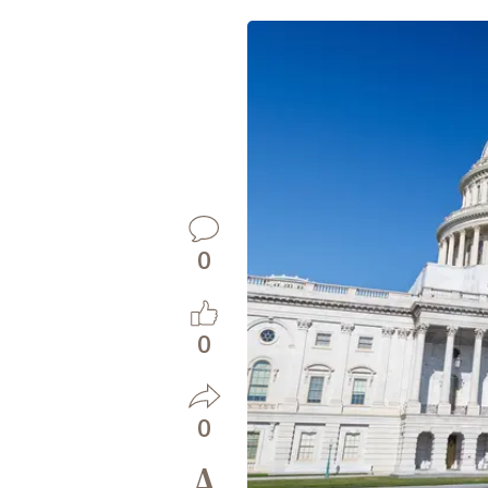
0
0
0
A