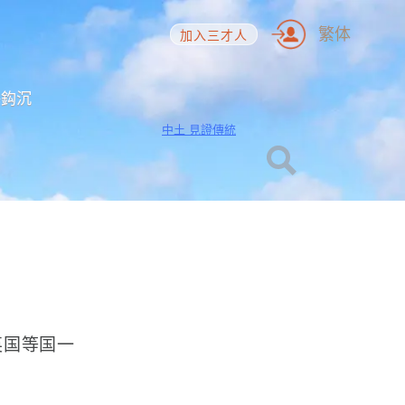
繁体
加入三才人
海鈎沉
中土 見證傳統
英国等国一