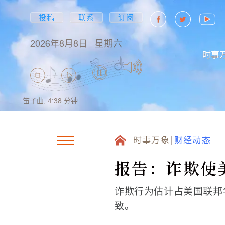
投稿
联系
订阅
2026年8月8日
星期六
时事
笛子曲,
4:38
分钟
时事万象
财经动态
报告：诈欺使
诈欺行为估计占美国联邦
致。