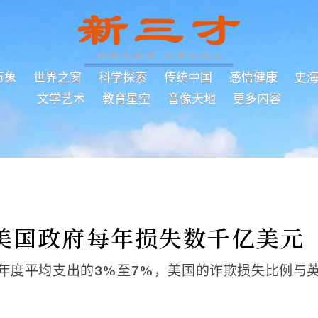
万象
世界之窗
科学探索
传统中国
感悟健康
史
文学艺术
教育星空
音像天地
更多内容
美国政府每年损失数千亿美元
年度平均支出的3%至7%，美国的诈欺损失比例与