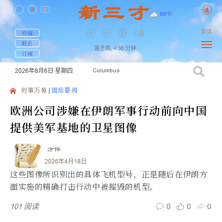
86
F
|
C
繁体
投稿
联系
笛子曲,
4:38
分钟
订阅
2026年8月6日
星期四
Columbus
时事万象
国际要闻
欧洲公司涉嫌在伊朗军事行动前向中国
提供美军基地的卫星图像
方伟
2026年4月18日
这些图像所识别出的具体飞机型号，正是随后在伊朗方
面实施的精确打击行动中被摧毁的机型。
0
0
0
101
阅读