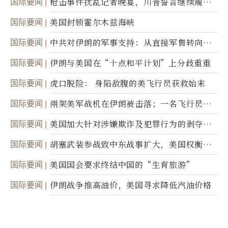
国际要闻
枪击事件扰乱记者晚宴，川普誓言继续履行
职责
国际要闻
美国封锁霍尔木兹海峡
国际要闻
中共对伊朗的军事支持：从直接军售转向间
接技术转让
国际要闻
伊朗与美国在“十点和平计划”上分歧重重
国际要闻
虎口脱险： 身陷敌腹的美飞行员获救始末
国际要闻
兩架美军战机在伊朗被击落；一名飞行员失
踪
国际要闻
美国加大针对涉嫌欺诈及犯罪行为的剥夺公
民权力度
国际要闻
胡塞武装参战致中东战事扩大，美国权衡地
面入侵的可能性
国际要闻
美国国会要求终结中国的“生育旅游”
国际要闻
伊朗战争推高油价，美国寻求降低汽油价格