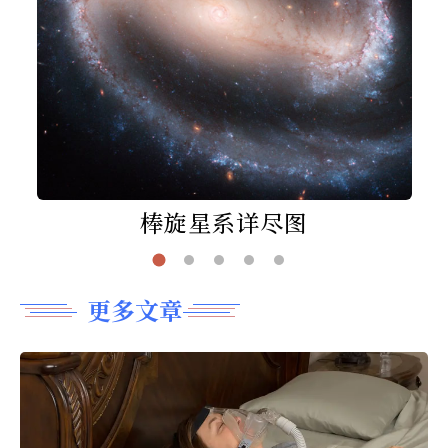
棒旋星系详尽图
更多文章