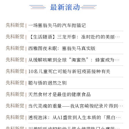
最新滚动
先科新觉
一场塞翁失马的汽车抛锚记
先科新觉
【生活随语】三龙开泰：准时赴约的美丽震
撼
先科新觉
西雅图夜未眠：塞翁失马真实版
先科新觉
从缓解咳嗽到全球“淘蜜热”：蜂蜜成为健
康产业前沿商品
先科新觉
10名儿童死亡可能与新冠疫苗接种有关
先科新觉
聪与悟的迥然之别
先科新觉
天然食材才是最佳的健康食品
先科新觉
当代灵魂的重量——我从宫崎骏纪录片得到的
省思
先科新觉
透视泡沫：从AI盛世到人生本质的「黑白一
瞬」
先科新觉
川普呼吁孕妇和幼儿停止使用热门止痛药泰