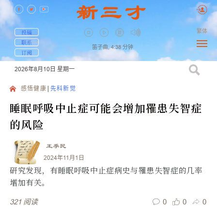
繁体
投稿
联系
笛子曲,
4:38
分钟
订阅
2026年8月10日
星期一
感悟健康
先科新觉
睡眠呼吸中止症可能会增加罹患失智症
的风险
王季民
2024年11月1日
研究发现，有睡眠呼吸中止症病史与罹患失智症的几率
增加有关。
0
0
0
321
阅读