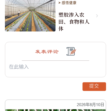
>
感悟健康
塑胶渗入农
田、食物和人
体
发表评论
提交
2026年8月10日