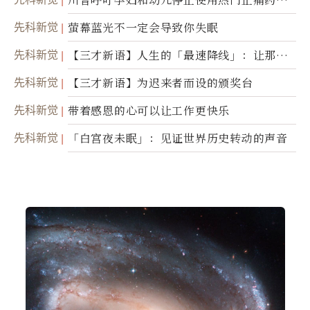
诺
先科新觉
萤幕蓝光不一定会导致你失眠
先科新觉
【三才新语】人生的「最速降线」：让那道
光，带你滑向自己
先科新觉
【三才新语】为迟来者而设的颁奖台
先科新觉
带着感恩的心可以让工作更快乐
先科新觉
「白宫夜未眠」：见证世界历史转动的声音