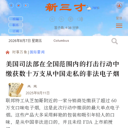
76
F
|
C
繁体
投稿
联系
笛子曲,
4:38
分钟
订阅
2026年8月7日
星期五
Columbus
时事万象
国际要闻
美国司法部在全国范围内的打击行动中
缴获数十万支从中国走私的非法电子烟
王 坚
2025年9月11日
联邦特工从芝加哥附近的一家分销商处缴获了超过 60
万支口味电子烟，这是此次行动中缴获的最大单点电子
烟。这些产品大多采用鲜艳的包装和吸引年轻人的口
味，是从中国非法进口的，并且未经 FDA 上市前授