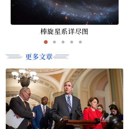
棒旋星系详尽图
更多文章