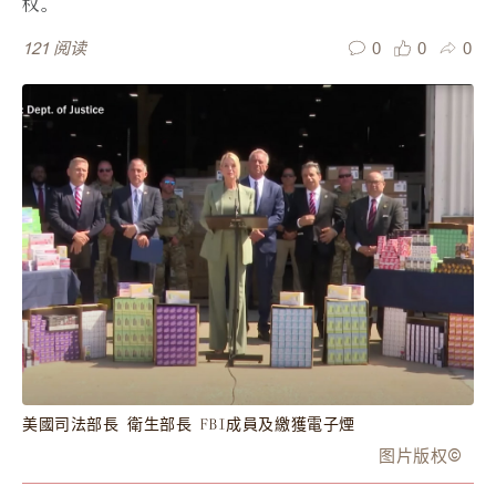
权。
0
0
0
121
阅读
美國司法部長 衛生部長 FBI成員及繳獲電子煙
图片版权
©️