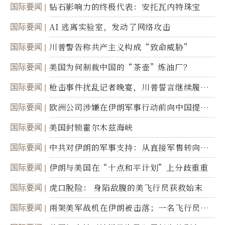
达
国际要闻
钻石影响力的终极代表：安托瓦内特珠宝
国际要闻
AI 逃离实验室，发动了网络攻击
国际要闻
川普警告称共产主义构成“致命威胁”
国际要闻
美国为何制裁中国的“茶壶”炼油厂？
国际要闻
枪击事件扰乱记者晚宴，川普誓言继续履行
职责
国际要闻
欧洲公司涉嫌在伊朗军事行动前向中国提供
美军基地的卫星图像
国际要闻
美国封锁霍尔木兹海峡
国际要闻
中共对伊朗的军事支持：从直接军售转向间
接技术转让
国际要闻
伊朗与美国在“十点和平计划”上分歧重重
国际要闻
虎口脱险： 身陷敌腹的美飞行员获救始末
国际要闻
兩架美军战机在伊朗被击落；一名飞行员失
踪