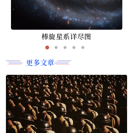
棒旋星系详尽图
更多文章