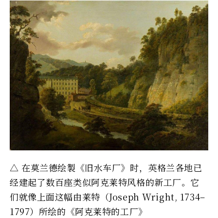
△ 在莫兰德绘製《旧水车厂》时，英格兰各地已
经建起了数百座类似阿克莱特风格的新工厂。它
们就像上面这幅由莱特（Joseph Wright, 1734–
1797）所绘的《阿克莱特的工厂》