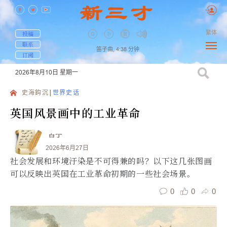
繁体
投稿
联系
笛子曲,
4:38
分钟
订阅
2026年8月10日
星期一
史海鈎沉
世界史话
英国风景画中的工业革命
白丁
2026年6月27日
社会发展和环境汙染是不可得兼的吗？以下这几张图画
可以反映出英国在工业革命初期的一些社会场景。
0
0
0