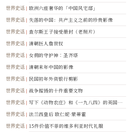
的视力
世界史话
欧洲六座奢华的「中国风宅邸」
世界史话
失落的中国：共产主义之前的珍贵影像
世界史话
查尔斯王子接受册封（老照片）
世界史话
清朝巨人詹世钗
世界史话
女佣的守护神︰圣齐塔
世界史话
清朝末年中国的影像
世界史话
民国初年外资银行剪影
世界史话
战争摧毁的十件重要文物
世界史话
写下《动物农庄》和《一九八四》的英国作
家乔治．欧威尔
世界史话
法兰西皇后 欧仁妮·蒙蒂霍
世界史话
15件价值不菲的维多利亚时代礼服