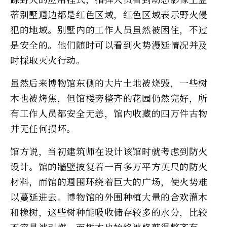
蒂别墅週边都是红色区域，红色区域表示野火侵
犯的地域。别墅内的工作人员虽然被困住，不过
是安全的。他们随时可以看到火势漫延情况并及
时採取灭火行动。
虽然后来博物馆东侧的大片土地被烧毁，一些树
木也被烤焦，但馆楼旁整齐的花园仍然完好，所
有工作人员都安全无恙，馆内收藏的四万件古物
并无任何损坏。
馆方说，当初建筑师在设计该馆时就考虑到防火
设计。馆的牆壁披复着一百多万平方英尺的防火
材料，而馆的週围环绕着巨大的广场，使火势难
以蔓延进去。博物馆的外围种植大量的合欢灌木
和橡树，这些树种能吸收储存较多的水分，比较
不容易被引燃。而树木也始终被修剪得整齐有