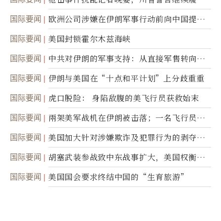
职责
国际要闻
欧洲公司涉嫌在伊朗军事行动前向中国提供
美军基地的卫星图像
国际要闻
美国封锁霍尔木兹海峡
国际要闻
中共对伊朗的军事支持：从直接军售转向间
接技术转让
国际要闻
伊朗与美国在“十点和平计划”上分歧重重
国际要闻
虎口脱险： 身陷敌腹的美飞行员获救始末
国际要闻
兩架美军战机在伊朗被击落；一名飞行员失
踪
国际要闻
美国加大针对涉嫌欺诈及犯罪行为的剥夺公
民权力度
国际要闻
胡塞武装参战致中东战事扩大，美国权衡地
面入侵的可能性
国际要闻
美国国会要求终结中国的“生育旅游”