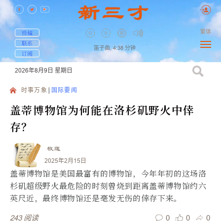
繁体
投稿
联系
笛子曲,
4:38
分钟
订阅
2026年8月9日
星期日
时事万象
国际要闻
盖蒂博物馆为何能在洛杉矶野火中倖
存？
牧莲
2025年2月15日
盖蒂博物馆是美国最富有的博物馆，今年年初的这场洛
杉矶超级野火最危险的时刻曾烧到距离盖蒂博物馆约六
英尺近，最终博物馆还是毫发无伤的倖存下来。
0
0
0
243
阅读