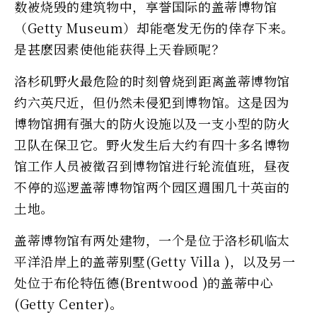
数被烧毁的建筑物中，享誉国际的盖蒂博物馆
（Getty Museum）却能毫发无伤的倖存下来。
是甚麽因素使他能获得上天眷顾呢？
洛杉矶野火最危险的时刻曾烧到距离盖蒂博物馆
约六英尺近，但仍然未侵犯到博物馆。这是因为
博物馆拥有强大的防火设施以及一支小型的防火
卫队在保卫它。野火发生后大约有四十多名博物
馆工作人员被徵召到博物馆进行轮流值班，昼夜
不停的巡逻盖蒂博物馆两个园区週围几十英亩的
土地。
盖蒂博物馆有两处建物，一个是位于洛杉矶临太
平洋沿岸上的盖蒂别墅(Getty Villa )，以及另一
处位于布伦特伍德(Brentwood )的盖蒂中心
(Getty Center)。