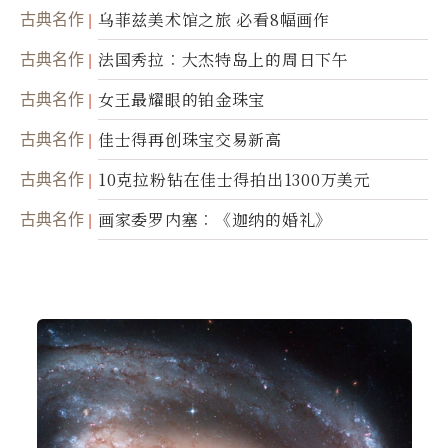
古典名作
乌菲兹美术馆之旅 必看8幅画作
古典名作
法国秀拉︰大杰特岛上的周日下午
古典名作
女王最耀眼的铂金珠宝
古典名作
佳士得再创珠宝交易新高
古典名作
10克拉粉钻在佳士得拍出1300万美元
古典名作
画家委罗内塞︰《迦纳的婚礼》