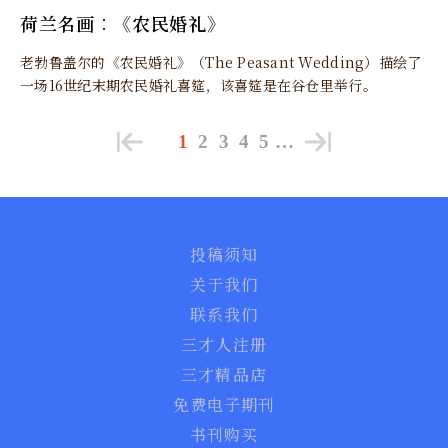
荷兰名画︰《农民婚礼》
老勃鲁盖尔的《农民婚礼》（The Peasant Wedding）描绘了
一场16世纪末期农民婚礼喜筵，该喜筵是在谷仓里举行。
1
2
3
4
5
…
投稿须知
关于我们
联系我们
三才人注册
三才精品店
免费电子期刊
书刊购买