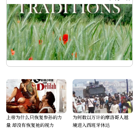
上帝为什么只恢复参孙的力
为何数以万计的摩洛哥人越
量 却没有恢复祂的视力
境进入西班牙休达