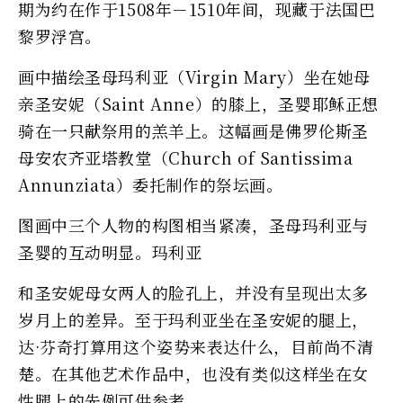
期为约在作于1508年－1510年间，现藏于法国巴
黎罗浮宫。
画中描绘圣母玛利亚（Virgin Mary）坐在她母
亲圣安妮（Saint Anne）的膝上，圣婴耶稣正想
骑在一只献祭用的羔羊上。这幅画是佛罗伦斯圣
母安农齐亚塔教堂（Church of Santissima
Annunziata）委托制作的祭坛画。
图画中三个人物的构图相当紧凑，圣母玛利亚与
圣婴的互动明显。玛利亚
和圣安妮母女两人的脸孔上，并没有呈现出太多
岁月上的差异。至于玛利亚坐在圣安妮的腿上，
达·芬奇打算用这个姿势来表达什么，目前尚不清
楚。在其他艺术作品中，也没有类似这样坐在女
性腿上的先例可供参考。