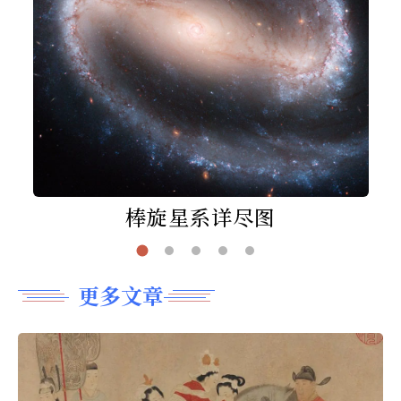
棒旋星系详尽图
更多文章