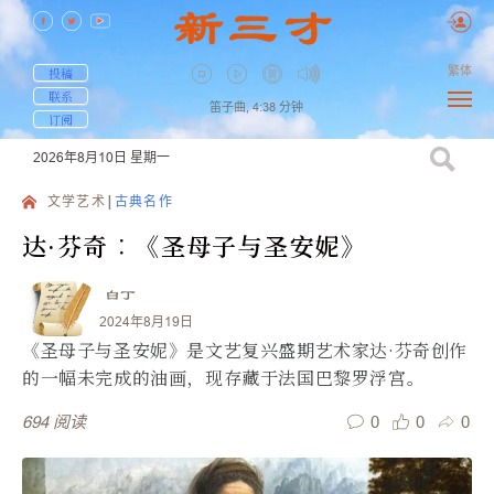
繁体
投稿
联系
笛子曲,
4:38
分钟
订阅
2026年8月10日
星期一
文学艺术
古典名作
达·芬奇︰《圣母子与圣安妮》
白丁
2024年8月19日
《圣母子与圣安妮》是文艺复兴盛期艺术家达·芬奇创作
的一幅未完成的油画，现存藏于法国巴黎罗浮宫。
0
0
0
694
阅读