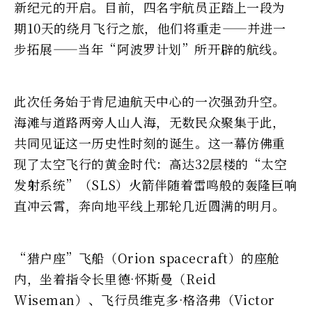
新纪元的开启。目前，四名宇航员正踏上一段为
期10天的绕月飞行之旅，他们将重走——并进一
步拓展——当年“阿波罗计划”所开辟的航线。
此次任务始于肯尼迪航天中心的一次强劲升空。
海滩与道路两旁人山人海，无数民众聚集于此，
共同见证这一历史性时刻的诞生。这一幕仿佛重
现了太空飞行的黄金时代：高达32层楼的“太空
发射系统”（SLS）火箭伴随着雷鸣般的轰隆巨响
直冲云霄，奔向地平线上那轮几近圆满的明月。
“猎户座”飞船（Orion spacecraft）的座舱
内，坐着指令长里德·怀斯曼（Reid
Wiseman）、飞行员维克多·格洛弗（Victor