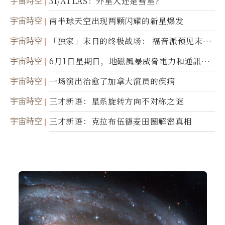
宇宙時空
3I/ATLAS：外星人还是彗星？
宇宙時空
南半球天空出现两颗闪耀的新星爆发
宇宙時空
「独家」末日的终极战场： 福音派预见末
世；希腊僧侣预言以色列的进攻
宇宙時空
6月1日星期日，地磁風暴威脅電力和通訊基
礎設施
宇宙時空
一场演出治愈了加拿大演员的疾病
宇宙時空
三才新语：星系旋转方向不对称之谜
宇宙時空
三才新语：克拉布伍德麦田圈解密真相