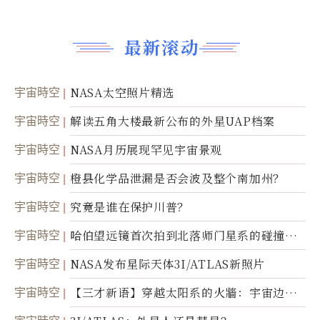
最新滚动
宇宙時空
NASA太空照片精选
宇宙時空
解读五角大楼最新公布的外星UAP档案
宇宙時空
NASA月历展现罕见宇宙景观
宇宙時空
橙县化学品泄漏是否会波及整个南加州？
宇宙時空
究竟是谁在保护川普？
宇宙時空
哈伯望远镜首次拍到北落师门星系的碰撞与
爆炸
宇宙時空
NASA发布星际天体3I/ATLAS新照片
宇宙時空
【三才新语】穿越太阳系的火牆：宇宙边界
新启示