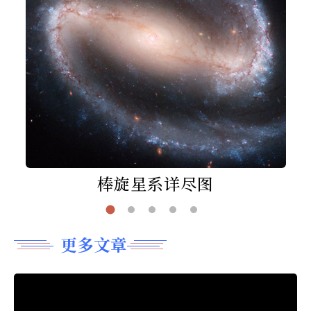
棒旋星系详尽图
更多文章