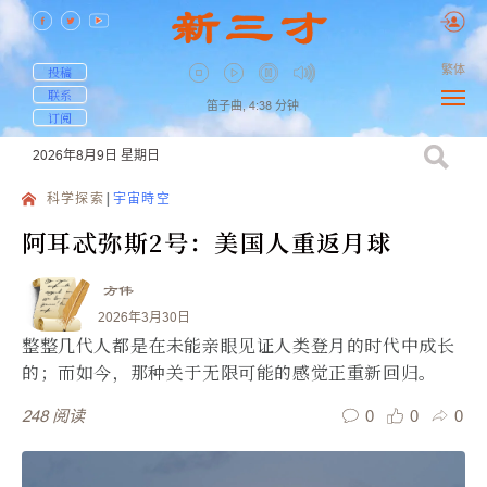
繁体
投稿
联系
笛子曲,
4:38
分钟
订阅
2026年8月9日
星期日
科学探索
宇宙時空
阿耳忒弥斯2号：美国人重返月球
方伟
2026年3月30日
整整几代人都是在未能亲眼见证人类登月的时代中成长
的；而如今，那种关于无限可能的感觉正重新回归。
0
0
0
248
阅读