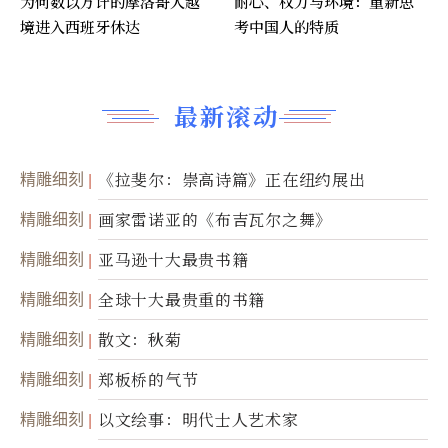
为何数以万计的摩洛哥人越
耐心、权力与环境：重新思
境进入西班牙休达
考中国人的特质
最新滚动
精雕细刻
《拉斐尔：崇高诗篇》正在纽约展出
精雕细刻
画家雷诺亚的《布吉瓦尔之舞》
精雕细刻
亚马逊十大最贵书籍
精雕细刻
全球十大最贵重的书籍
精雕细刻
散文：秋菊
精雕细刻
郑板桥的气节
精雕细刻
以文绘事：明代士人艺术家