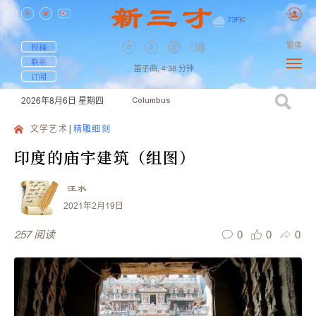
73
F
|
C
繁体
投稿
联系
笛子曲,
4:38
分钟
订阅
2026年8月6日
星期四
Columbus
文学艺术
精雕细刻
印度的庙宇建筑（组图）
汪水
2021年2月19日
0
0
0
257
阅读