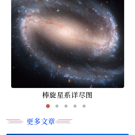
棒旋星系详尽图
更多文章