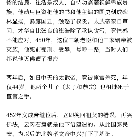
惨的结局。崔浩是汉人，自恃功高藐视鲜卑族贵
族，他动用巨资把他的书和他主编的国史刻成碑
林显扬，暴露国丑，触怒了权贵。太武帝亲自审
问，才华自比张良的崔浩除了承认贪污，竟惶惑
不能应对。450年，这位三朝老臣和他三家姻亲被
灭族，他死前受刑、受辱，号呼一路，当时人们
都说他灭佛遭了报应。
两年后，如日中天的太武帝，竟被宦官杀死，年
仅44岁。他两个儿子（太子和恭宗）也相继死于
宦官之手。
452年文成帝继位后，立即挽回祖父的错误，再兴
佛法，云冈石窟就是他下诏建造的。从此国泰民
安，为以后的北魏孝文帝中兴打下了基础。