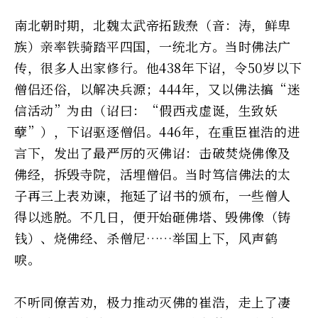
南北朝时期，北魏太武帝拓跋焘（音：涛，鲜卑
族）亲率铁骑踏平四国，一统北方。当时佛法广
传，很多人出家修行。他438年下诏，令50岁以下
僧侣还俗，以解决兵源；444年，又以佛法搞“迷
信活动”为由（诏曰：“假西戎虚诞，生致妖
孽”），下诏驱逐僧侣。446年，在重臣崔浩的进
言下，发出了最严厉的灭佛诏：击破焚烧佛像及
佛经，拆毁寺院，活埋僧侣。当时笃信佛法的太
子再三上表劝谏，拖延了诏书的颁布，一些僧人
得以逃脱。不几日，便开始砸佛塔、毁佛像（铸
钱）、烧佛经、杀僧尼……举国上下，风声鹤
唳。
不听同僚苦劝，极力推动灭佛的崔浩，走上了凄