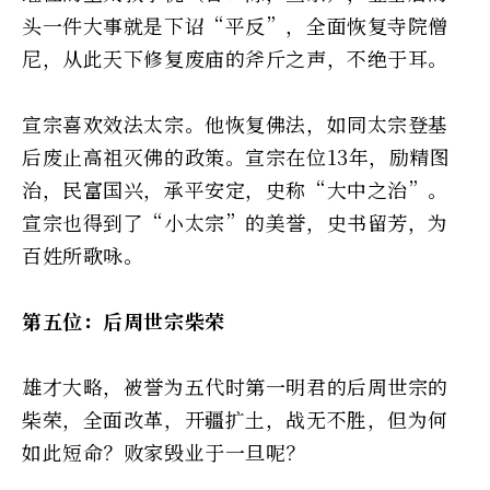
头一件大事就是下诏“平反”，全面恢复寺院僧
尼，从此天下修复废庙的斧斤之声，不绝于耳。
宣宗喜欢效法太宗。他恢复佛法，如同太宗登基
后废止高祖灭佛的政策。宣宗在位13年，励精图
治，民富国兴，承平安定，史称“大中之治”。
宣宗也得到了“小太宗”的美誉，史书留芳，为
百姓所歌咏。
第五位：后周世宗柴荣
雄才大略，被誉为五代时第一明君的后周世宗的
柴荣，全面改革，开疆扩土，战无不胜，但为何
如此短命？败家毁业于一旦呢？