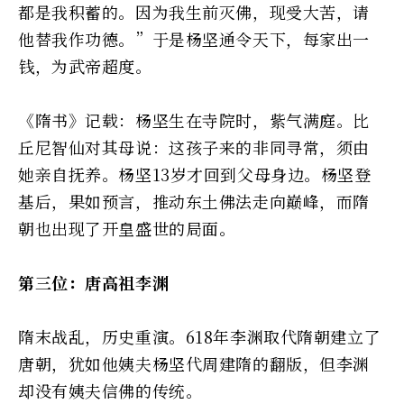
都是我积蓄的。因为我生前灭佛，现受大苦，请
他替我作功德。”于是杨坚通令天下，每家出一
钱，为武帝超度。
《隋书》记载：杨坚生在寺院时，紫气满庭。比
丘尼智仙对其母说：这孩子来的非同寻常，须由
她亲自抚养。杨坚13岁才回到父母身边。杨坚登
基后，果如预言，推动东土佛法走向巅峰，而隋
朝也出现了开皇盛世的局面。
第三位：唐高祖李渊
隋末战乱，历史重演。618年李渊取代隋朝建立了
唐朝，犹如他姨夫杨坚代周建隋的翻版，但李渊
却没有姨夫信佛的传统。