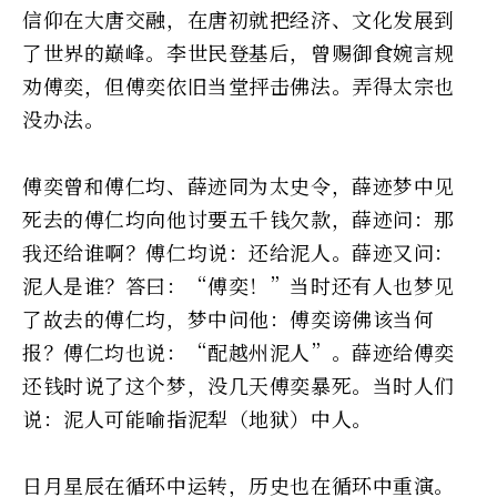
信仰在大唐交融，在唐初就把经济、文化发展到
了世界的巅峰。李世民登基后，曾赐御食婉言规
劝傅奕，但傅奕依旧当堂抨击佛法。弄得太宗也
没办法。
傅奕曾和傅仁均、薛迹同为太史令，薛迹梦中见
死去的傅仁均向他讨要五千钱欠款，薛迹问：那
我还给谁啊？傅仁均说：还给泥人。薛迹又问：
泥人是谁？答曰：“傅奕！”当时还有人也梦见
了故去的傅仁均，梦中问他：傅奕谤佛该当何
报？傅仁均也说：“配越州泥人”。薛迹给傅奕
还钱时说了这个梦，没几天傅奕暴死。当时人们
说：泥人可能喻指泥犁（地狱）中人。
日月星辰在循环中运转，历史也在循环中重演。