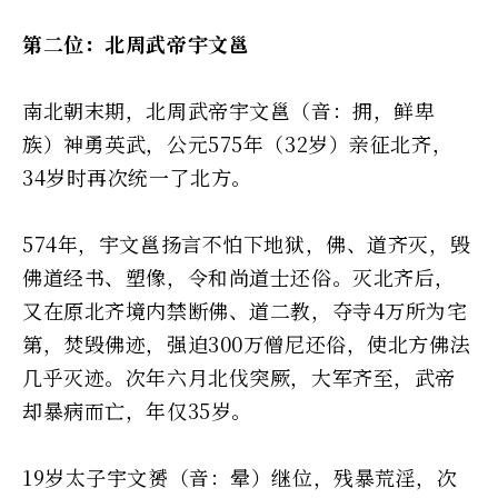
第二位：北周武帝宇文邕
南北朝末期，北周武帝宇文邕（音：拥，鲜卑
族）神勇英武，公元575年（32岁）亲征北齐，
34岁时再次统一了北方。
574年，宇文邕扬言不怕下地狱，佛、道齐灭，毁
佛道经书、塑像，令和尚道士还俗。灭北齐后，
又在原北齐境内禁断佛、道二教，夺寺4万所为宅
第，焚毁佛迹，强迫300万僧尼还俗，使北方佛法
几乎灭迹。次年六月北伐突厥，大军齐至，武帝
却暴病而亡，年仅35岁。
19岁太子宇文赟（音：晕）继位，残暴荒淫，次