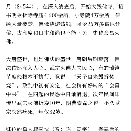
月（845年），在深入清查后，开始大毁佛寺，诏
书明令拆除寺庙4,600余所，小寺院4万余所，佛
经大量被焚，佛像烧熔铸钱，强令26万多僧尼还
俗，古印度和日本和尚也不能幸免。史称会昌灭
佛。
大唐盛世，也是佛法的盛世，唐朝后期衰落，佛
法依然深入人心。武宗灭佛大失民心，有的藩镇
节度使根本不执行，竟说：“天子自来毁拆焚
烧”。政乱中初有安定，社会稍有好转的“会昌
中兴”，在四起的民怨中日渐消退。次年民间即
传出武宗灭佛折寿10年、阴曹索命之说。不久武
宗突然病死，年仅32岁。
继位的皇太叔李忱（音：陈，宣宗），登基后的