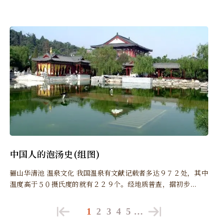
中国人的泡汤史(组图)
骊山华清池 温泉文化 我国温泉有文献记载者多达９７２处，其中
温度高于５０摄氏度的就有２２９个。经地质普查，据初步...
1
2
3
4
5
…