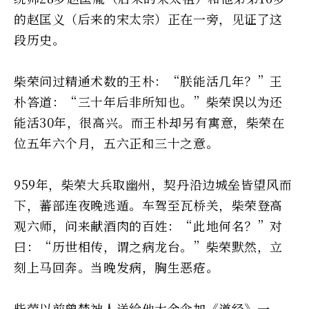
的赵匡义（后来的宋太宗）正在一旁，见证了这
段历史。
柴荣问过精通术数的王朴：“朕能活几年？”王
朴答道：“三十年后非所知也。”柴荣误以为还
能活30年，很高兴。而王朴却另有寓意，柴荣在
位五年六个月，五六正和三十之意。
959年，柴荣大兵取幽州，契丹沿边城垒皆望风而
下，蕃部连夜晚逃遁。车驾至瓦桥关，柴荣登高
观六师，问来献酒肉的百姓：“此地何名？”对
曰：“历世相传，谓之病龙台。”柴荣默然，立
刻上马回奔。当晚发病，胸生恶疮。
柴荣以前曾梦神人送给他大金伞加《道经》一