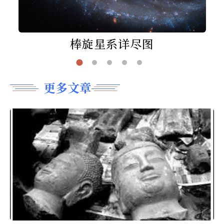
棒旋星系详尽图
更多文章