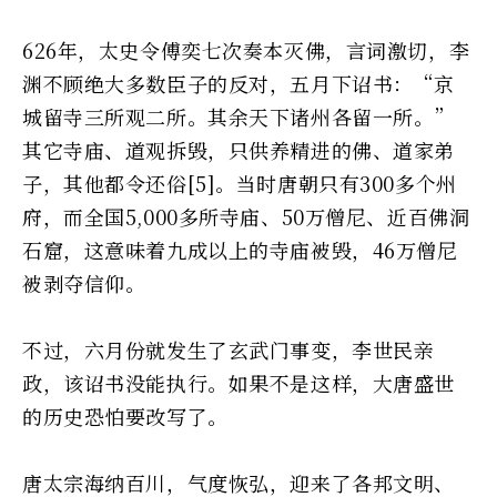
626年，太史令傅奕七次奏本灭佛，言词激切，李
渊不顾绝大多数臣子的反对，五月下诏书：“京
城留寺三所观二所。其余天下诸州各留一所。”
其它寺庙、道观拆毁，只供养精进的佛、道家弟
子，其他都令还俗[5]。当时唐朝只有300多个州
府，而全国5,000多所寺庙、50万僧尼、近百佛洞
石窟，这意味着九成以上的寺庙被毁，46万僧尼
被剥夺信仰。
不过，六月份就发生了玄武门事变，李世民亲
政，该诏书没能执行。如果不是这样，大唐盛世
的历史恐怕要改写了。
唐太宗海纳百川，气度恢弘，迎来了各邦文明、