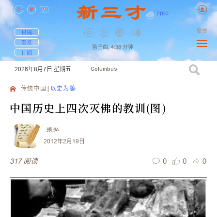
71
F
|
C
繁体
投稿
联系
笛子曲,
4:38
分钟
订阅
2026年8月7日
星期五
Columbus
传统中国
以史为鉴
中国历史上四次灭佛的教训(图)
張弘
2012年2月19日
0
0
0
317
阅读