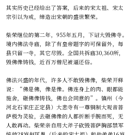
其实历史已经给出了答案，后来的宋太祖、宋太
宗引以为戒，缔造出宋朝的盛世繁荣。
柴荣继位的第二年，955年五月，下诏大毁佛寺。
境内佛法寺庙，除了有皇帝题字的可保留外，每
县只留一寺，其它尽毁。全国共拆庙30,360所，
毁佛像铸钱，近百万僧尼被逼还俗。
佛法兴盛的年代，许多人不敢毁佛像，柴荣开释
说：“佛是佛，像是像。佛连身上的肉、眼都能
施舍，砸佛像铸钱，佛也会同意的”。镇州（今
河北石家庄正定县）大悲寺有一尊铜制大观音菩
萨极为灵验，去砸佛像的人都折断手腕而死，无
人敢再动。柴荣亲自用大斧子砍毁菩萨胸部――禁军
统帅28岁赵匡胤（后来的宋太祖）和他弟弟16岁