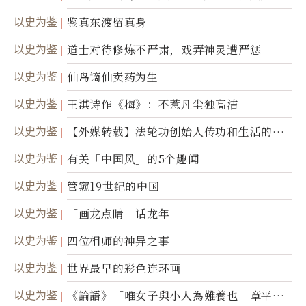
以史为鉴
鉴真东渡留真身
以史为鉴
道士对待修炼不严肃，戏弄神灵遭严惩
以史为鉴
仙岛谪仙卖药为生
以史为鉴
王淇诗作《梅》：不惹凡尘独高洁
以史为鉴
【外媒转载】法轮功创始人传功和生活的故
事
以史为鉴
有关「中国风」的5个趣闻
以史为鉴
管窥19世纪的中国
以史为鉴
「画龙点睛」话龙年
以史为鉴
四位相师的神异之事
以史为鉴
世界最早的彩色连环画
以史为鉴
《論語》「唯女子與小人為難養也」章平議