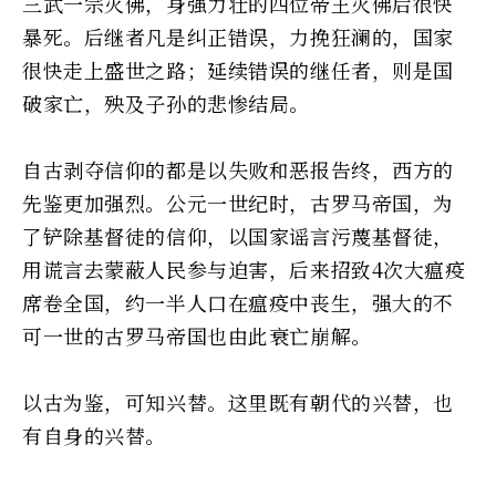
三武一宗灭佛，身强力壮的四位帝王灭佛后很快
暴死。后继者凡是纠正错误，力挽狂澜的，国家
很快走上盛世之路；延续错误的继任者，则是国
破家亡，殃及子孙的悲惨结局。
自古剥夺信仰的都是以失败和恶报告终，西方的
先鉴更加强烈。公元一世纪时，古罗马帝国，为
了铲除基督徒的信仰，以国家谣言污蔑基督徒，
用谎言去蒙蔽人民参与迫害，后来招致4次大瘟疫
席卷全国，约一半人口在瘟疫中丧生，强大的不
可一世的古罗马帝国也由此衰亡崩解。
以古为鉴，可知兴替。这里既有朝代的兴替，也
有自身的兴替。