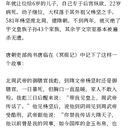
年就让位给6岁的儿子，自己专于后宫纵欲，22岁
病死。幼子继位，大权落于其外祖父杨坚之手。
581年杨坚废北周，建隋朝。不到两年，就灭绝了
宇文皇族子孙43个家族，其余宇文宗室基本被遍
杀无遗。
唐朝吏部尚书唐临在《冥报记》中记下了这样一
个故事：
北周武帝的御膳官拔彪，到隋文帝杨坚时还是御
膳官，一日暴死，但胸口一直温暖，家人不敢入
殓。拔彪三日后醒来说：“带我见皇上，周武帝
传话了。”他见杨坚后，说他到阴间见到周武帝
受酷刑，武帝跟他说：“你替我传话大隋天子，
他以前曾是我的同事，如今国库的金玉布帛，也