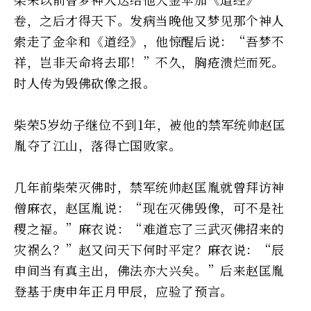
卷，之后才得天下。发病当晚他又梦见那个神人
索走了金伞和《道经》，他惊醒后说：“吾梦不
祥，岂非天命将去耶！”不久，胸疮溃烂而死。
时人传为毁佛砍像之报。
柴荣5岁幼子继位不到1年，被他的禁军统帅赵匡
胤夺了江山，落得亡国败家。
几年前柴荣灭佛时，禁军统帅赵匡胤就曾拜访神
僧麻衣，赵匡胤说：“现在灭佛毁像，可不是社
稷之福。”麻衣说：“难道忘了三武灭佛招来的
灾祸么？”赵又问天下何时平定？麻衣说：“辰
申间当有真主出，佛法亦大兴矣。”后来赵匡胤
登基于庚申年正月甲辰，应验了预言。