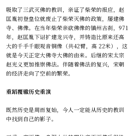
吸取了三武灭佛的教训，亲证了柴荣的报应，赵
匡胤初登皇位就废止了柴荣灭佛的政策，屡建佛
寺、佛像。在当年柴荣亲砍佛像的镇州古刹，971
年，赵匡胤下诏扩建龙兴寺，并铸造比原来还高
大的千手千眼观音铜像（共42臂，高 22米），这
就是今天正定大佛寺大佛的由来。后继的宋太宗
赵光义更加推崇佛法。伴随着佛法的复兴，宋朝
的经济走向了空前的繁荣。
重蹈覆辙历史重演
既然历史是周而复始，今人一定能从历史的教训
中找到自己的影子。