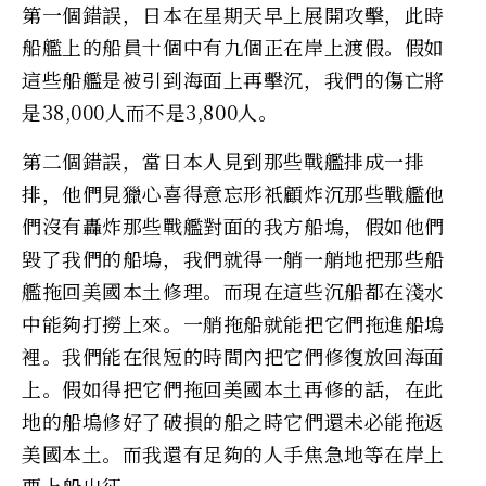
第一個錯誤，日本在星期天早上展開攻擊，此時
船艦上的船員十個中有九個正在岸上渡假。假如
這些船艦是被引到海面上再擊沉，我們的傷亡將
是38,000人而不是3,800人。
第二個錯誤，當日本人見到那些戰艦排成一排
排，他們見獵心喜得意忘形祇顧炸沉那些戰艦他
們沒有轟炸那些戰艦對面的我方船塢，假如他們
毀了我們的船塢，我們就得一艄一艄地把那些船
艦拖回美國本土修理。而現在這些沉船都在淺水
中能夠打撈上來。一艄拖船就能把它們拖進船塢
裡。我們能在很短的時間內把它們修復放回海面
上。假如得把它們拖回美國本土再修的話，在此
地的船塢修好了破損的船之時它們還未必能拖返
美國本土。而我還有足夠的人手焦急地等在岸上
要上船出征。