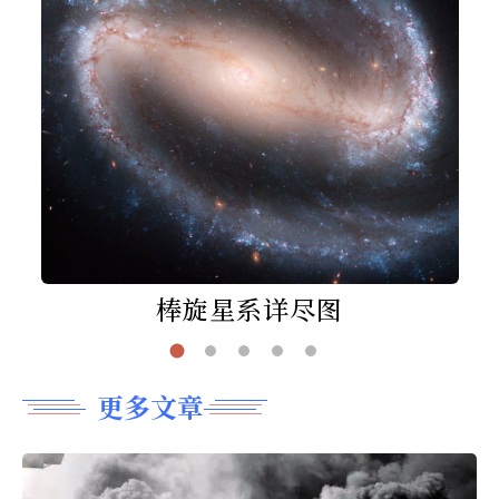
棒旋星系详尽图
更多文章