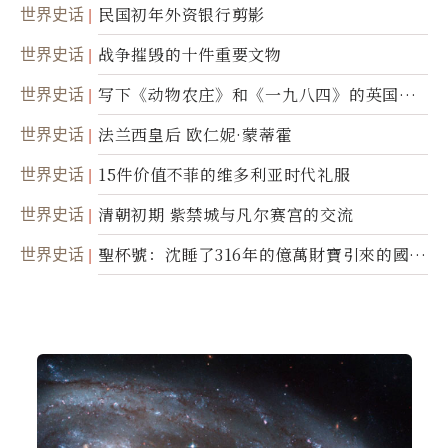
世界史话
民国初年外资银行剪影
世界史话
战争摧毁的十件重要文物
世界史话
写下《动物农庄》和《一九八四》的英国作
家乔治．欧威尔
世界史话
法兰西皇后 欧仁妮·蒙蒂霍
世界史话
15件价值不菲的维多利亚时代礼服
世界史话
清朝初期 紫禁城与凡尔赛宫的交流
世界史话
聖杯號：沈睡了316年的億萬財寶引來的國際
糾紛