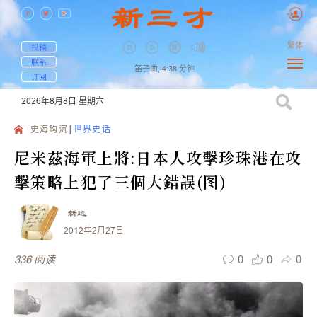
繁体
投稿
联系
笛子曲,
4:38
分钟
订阅
2026年8月8日
星期六
史海鈎沉
世界史话
尼米茲海軍上將:日本人攻擊珍珠港在攻
擊策略上犯了三個大錯誤(图)
新远
2012年2月27日
0
0
0
336
阅读