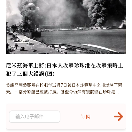
尼米茲海軍上將:日本人攻擊珍珠港在攻擊策略上
犯了三個大錯誤(图)
美艦亞利桑那号在1941年12月7日被日本炸彈擊中之後燃燒了兩
天。一部分的船已經被打撈。但至今仍然有殘骸留在珍珠港...
订阅