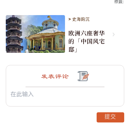
標籤
:
>
史海鈎沉
欧洲六座奢华
的「中国风宅
邸」
发表评论
提交