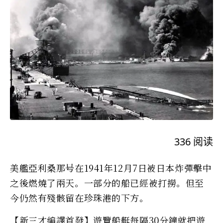
336
阅读
美艦亞利桑那号在1941年12月7日被日本炸彈擊中
之後燃燒了兩天。一部分的船已經被打撈。但至
今仍然有殘骸留在珍珠港的下方。
【新三才編譯首發】遊覽船艇每隔30分鐘就把遊