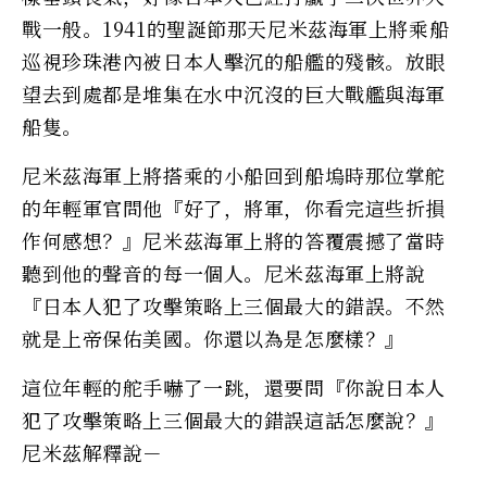
戰一般。1941的聖誕節那天尼米茲海軍上將乘船
巡視珍珠港內被日本人擊沉的船艦的殘骸。放眼
望去到處都是堆集在水中沉沒的巨大戰艦與海軍
船隻。
尼米茲海軍上將搭乘的小船回到船塢時那位掌舵
的年輕軍官問他『好了，將軍，你看完這些折損
作何感想？』尼米茲海軍上將的答覆震撼了當時
聽到他的聲音的每一個人。尼米茲海軍上將說
『日本人犯了攻擊策略上三個最大的錯誤。不然
就是上帝保佑美國。你還以為是怎麼樣？』
這位年輕的舵手嚇了一跳，還要問『你說日本人
犯了攻擊策略上三個最大的錯誤這話怎麼說？』
尼米茲解釋說－