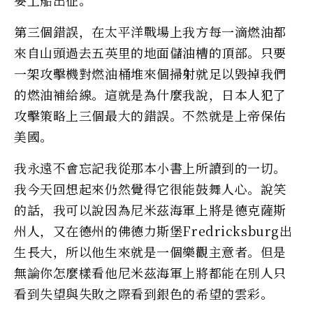
第三個錯誤，在太平洋戰場上我方每一滴燃油都
來自山頭過去五英里的地面儲油槽的頂部。只要
一架攻擊機對燃油桶堆來個掃射就足以毀掉我們
的燃油補給線。這就是為什麼我說，日本人犯了
攻擊策略上三個最大的錯誤。不然就是上帝保佑
美國。
我永遠不會忘記我從那本小書上所讀到的一切。
我今天回想起來仍然覺得它很能鼓舞人心。說笑
的話，我可以說因為尼米茲海軍上將是德克薩斯
州人，又在德州的佛德力斯堡Fredricksburg出
生長大，所以他生來就是一個樂觀主意者。但是
無論你怎麼樣看他尼米茲海軍上將都能在別人只
看到失望與失敗之際看到銀色的希望的雲彩。