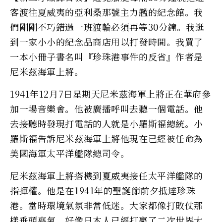
客渡往夏威夷的亞利桑那號主力艦的紀念館。我
們剛剛不巧錯過一班渡輪必須再等30分鐘。我逛
到一家小小的紀念品商店用以打發時間。我買了
一本小冊子書名叫『珍珠港事件的反省』作者是
尼米茲海軍上將。
1941年12月7日星期天尼米茲海軍上將正在華府參
加一場音樂會。他被廣播呼叫去聽一個電話。他
去接聽時發現打電話的人就是小羅斯福總統。小
羅斯福告訴尼米茲海軍上將他現在已經被任命為
美國海軍太平洋艦隊總司令。
尼米茲海軍上將搭機到夏威夷接任太平洋艦隊的
指揮權。他是在1941年的聖誕節前夕抵達珍珠
港。當時環境氣氛非常低迷。大家都像打敗仗那
樣垂頭喪氣，好像日本人已經打贏了二次世界大