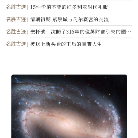
名胜古迹
15件价值不菲的维多利亚时代礼服
名胜古迹
清朝初期 紫禁城与凡尔赛宫的交流
名胜古迹
聖杯號：沈睡了316年的億萬財寶引來的國際
糾紛
名胜古迹
被送上断头台的王后的真實人生