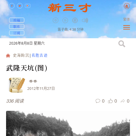
繁体
投稿
联系
笛子曲,
4:38
分钟
订阅
2026年8月8日
星期六
史海鈎沉
名胜古迹
武隆天坑(图)
香香
2012年11月27日
0
0
0
336
阅读