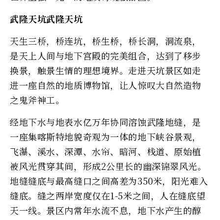
武隆天坑武隆天坑
天生三桥，桥连坑，桥生桥，桥长洞，洞流泉，
是天上人间与地下宫殿的完美组合，达到了移步
换景，触景生情的理想境界。走进天坑景区如走
进一座自然的地质博物馆，让人惊叹大自然造物
之鬼斧神工。
经地下水与地表水亿万年协同溶蚀武隆地缝，是
一座集喀斯特地貌奇观为一体的地下峡谷景观，
飞瀑、溪水、深潭、水帘、暗河、栈道、原始植
被风光贯穿其间，形成2公里长的幽深锦翠风光。
地缝缝底与最高缝口之间高差为350米，阳光难入
缝底。缝之两岸宽度仅在1-5米之间，人在缝底望
天一线。景区内常年水流不息，地下水产生的醇