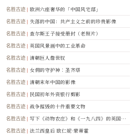
名胜古迹
欧洲六座奢华的「中国风宅邸」
名胜古迹
失落的中国：共产主义之前的珍贵影像
名胜古迹
查尔斯王子接受册封（老照片）
名胜古迹
英国风景画中的工业革命
名胜古迹
清朝巨人詹世钗
名胜古迹
女佣的守护神︰圣齐塔
名胜古迹
清朝末年中国的影像
名胜古迹
民国初年外资银行剪影
名胜古迹
战争摧毁的十件重要文物
名胜古迹
写下《动物农庄》和《一九八四》的英国作
家乔治．欧威尔
名胜古迹
法兰西皇后 欧仁妮·蒙蒂霍