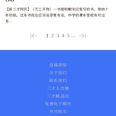
【新三才网讯】《天工开物》一书是明朝宋应星写的书，崇祯十
年初版。这本书现在应该说非常有名，中学的课本里就有对这
本...
1
2
3
4
5
…
投稿须知
关于我们
联系我们
三才人注册
三才精品店
免费电子期刊
书刊购买