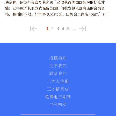
决定称，伊朗外交官及其家属“必须获得美国国务院的批准才
能：获得或以其他方式保留美国任何批发俱乐部商店的会员资
格，包括但不限于好市多 (Costco)、山姆会员商店 (Sam’s Cl
ub) 或 BJ’s 批发俱乐部，以及通过任何方式从这些批发俱乐部
商店购买商品。”
1
2
3
4
5
…
投稿须知
关于我们
联系我们
三才人注册
三才精品店
免费电子期刊
书刊购买