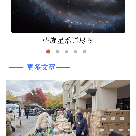
棒旋星系详尽图
更多文章