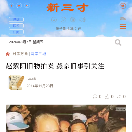
繁体
投稿
联系
笛子曲,
4:38
分钟
订阅
2026年8月7日
星期五
时事万象
两岸三地
赵紫阳旧物拍卖 燕京旧事引关注
王濤
2014年11月23日
0
0
0