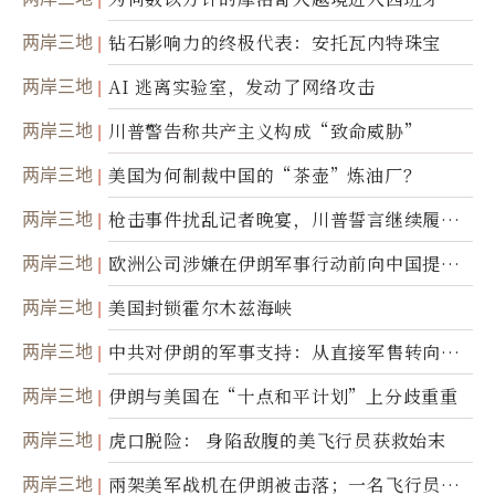
达
两岸三地
钻石影响力的终极代表：安托瓦内特珠宝
两岸三地
AI 逃离实验室，发动了网络攻击
两岸三地
川普警告称共产主义构成“致命威胁”
两岸三地
美国为何制裁中国的“茶壶”炼油厂？
两岸三地
枪击事件扰乱记者晚宴，川普誓言继续履行
职责
两岸三地
欧洲公司涉嫌在伊朗军事行动前向中国提供
美军基地的卫星图像
两岸三地
美国封锁霍尔木兹海峡
两岸三地
中共对伊朗的军事支持：从直接军售转向间
接技术转让
两岸三地
伊朗与美国在“十点和平计划”上分歧重重
两岸三地
虎口脱险： 身陷敌腹的美飞行员获救始末
两岸三地
兩架美军战机在伊朗被击落；一名飞行员失