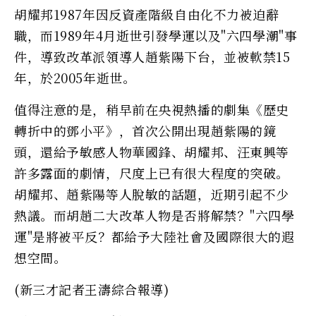
胡耀邦1987年因反資產階級自由化不力被迫辭
職，而1989年4月逝世引發學運以及"六四學潮"事
件，導致改革派領導人趙紫陽下台，並被軟禁15
年，於2005年逝世。
值得注意的是，稍早前在央視熱播的劇集《歷史
轉折中的鄧小平》，首次公開出現趙紫陽的鏡
頭，還給予敏感人物華國鋒、胡耀邦、汪東興等
許多露面的劇情，尺度上已有很大程度的突破。
胡耀邦、趙紫陽等人脫敏的話題，近期引起不少
熱議。而胡趙二大改革人物是否將解禁？"六四學
運"是將被平反？都給予大陸社會及國際很大的遐
想空間。
(新三才記者王濤綜合報導)