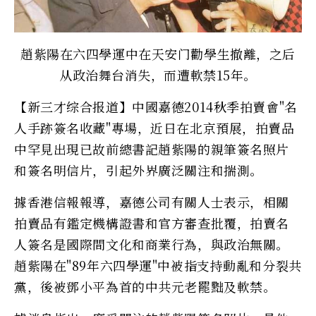
趙紫陽在六四學運中在天安门勸學生撤離，之后
从政治舞台消失，而遭軟禁15年。
【新三才综合报道】中國嘉德2014秋季拍賣會"名
人手跡簽名收藏"專場，近日在北京預展，拍賣品
中罕見出現已故前總書記趙紫陽的親筆簽名照片
和簽名明信片，引起外界廣泛關注和揣測。
據香港信報報導，嘉德公司有關人士表示，相關
拍賣品有鑑定機構證書和官方審查批覆，拍賣名
人簽名是國際間文化和商業行為，與政治無關。
趙紫陽在"89年六四學運"中被指支持動亂和分裂共
黨，後被鄧小平為首的中共元老罷黜及軟禁。