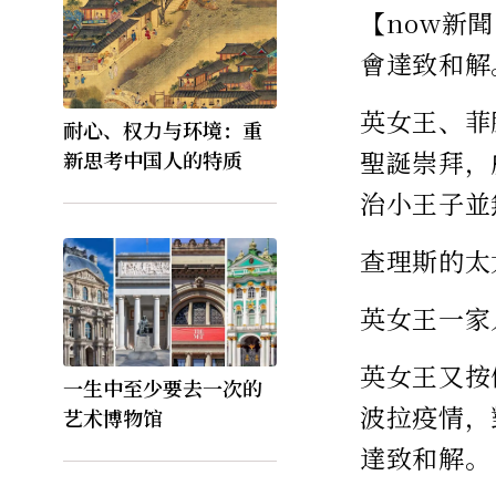
【now新
會達致和解
英女王、菲
耐心、权力与环境：重
聖誕崇拜，
新思考中国人的特质
治小王子並
查理斯的太
英女王一家
英女王又按
一生中至少要去一次的
波拉疫情，
艺术博物馆
達致和解。