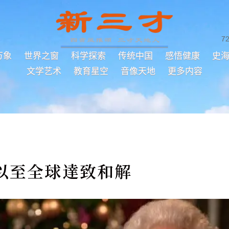
7
万象
世界之窗
科学探索
传统中国
感悟健康
史
文学艺术
教育星空
音像天地
更多内容
以至全球達致和解