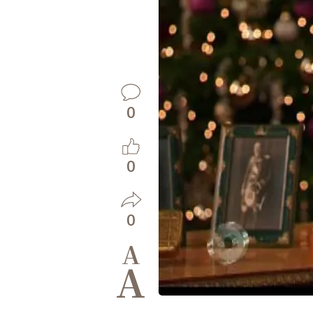
0
0
0
A
A