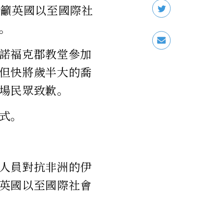
呼籲英國以至國際社
。
諾福克郡教堂參加
但快將歲半大的喬
場民眾致歉。
式。
人員對抗非洲的伊
英國以至國際社會