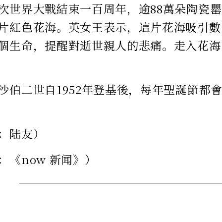
次世界大戰結束一百周年，逾88萬朵陶瓷
片紅色花海。英女王表示，這片花海吸引數
個生命，提醒對逝世親人的悲痛。走入花海
沙伯二世自1952年登基後，每年聖誕節都
：陆友）
：《now 新闻》）