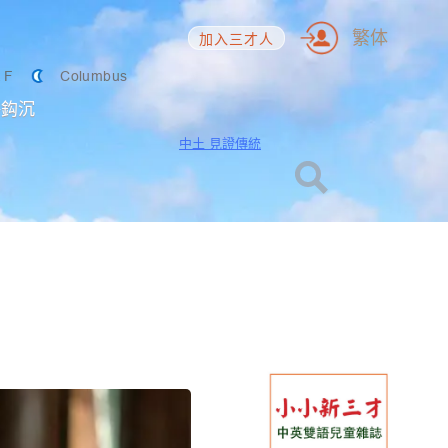
繁体
加入三才人
2
F
Columbus
海鈎沉
中土 見證傳統