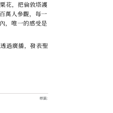
罌粟花，把倫敦塔護
百萬人參觀，每一
內，唯一的感受是
會透過廣播，發表聖
標籤
: