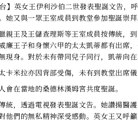
聞台】英女王伊利沙伯二世發表聖誕文告，
。她又與一眾王室成員到教堂參加聖誕崇拜
臘親王及王儲查理斯等王室成員按傳統，到
威廉王子和身懷六甲的太太凱蒂都有出席，
無現身。對於未有帶同兒子同行，凱蒂向在
太卡米拉亦因背部受傷，未有到教堂出席儀
人會在當地的桑德林漢姆宮共度聖誕。
傳統，透過電視發表聖誕文告。她讚揚醫護
對他們的無私精神深受感動。英女王又呼籲