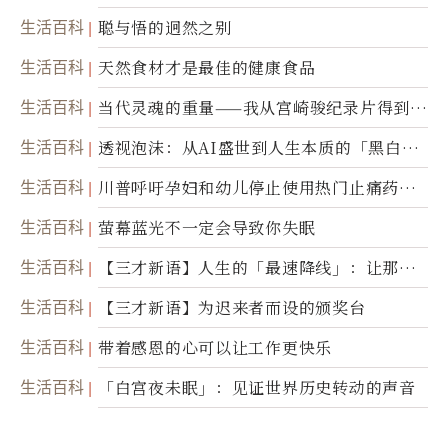
生活百科
聪与悟的迥然之别
生活百科
天然食材才是最佳的健康食品
生活百科
当代灵魂的重量——我从宫崎骏纪录片得到的
省思
生活百科
透视泡沫：从AI盛世到人生本质的「黑白一
瞬」
生活百科
川普呼吁孕妇和幼儿停止使用热门止痛药泰
诺
生活百科
萤幕蓝光不一定会导致你失眠
生活百科
【三才新语】人生的「最速降线」：让那道
光，带你滑向自己
生活百科
【三才新语】为迟来者而设的颁奖台
生活百科
带着感恩的心可以让工作更快乐
生活百科
「白宫夜未眠」：见证世界历史转动的声音