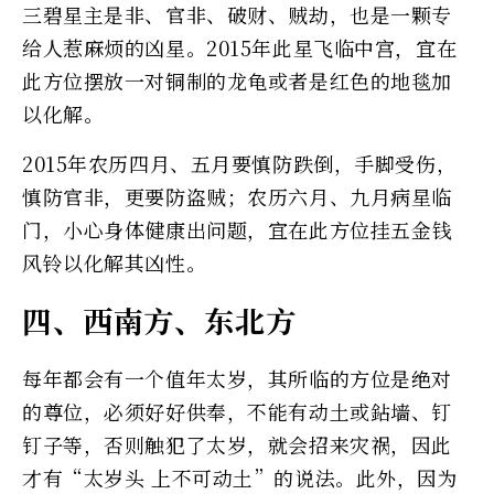
三碧星主是非、官非、破财、贼劫，也是一颗专
给人惹麻烦的凶星。2015年此星飞临中宫，宜在
此方位摆放一对铜制的龙龟或者是红色的地毯加
以化解。
2015年农历四月、五月要慎防跌倒，手脚受伤，
慎防官非，更要防盗贼；农历六月、九月病星临
门，小心身体健康出问题，宜在此方位挂五金钱
风铃以化解其凶性。
四、西南方、东北方
每年都会有一个值年太岁，其所临的方位是绝对
的尊位，必须好好供奉，不能有动土或鉆墙、钉
钉子等，否则触犯了太岁，就会招来灾祸，因此
才有“太岁头 上不可动土”的说法。此外，因为