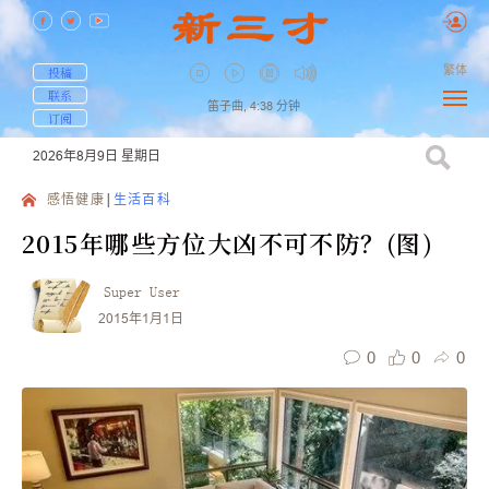
繁体
投稿
联系
笛子曲,
4:38
分钟
订阅
2026年8月9日
星期日
感悟健康
生活百科
2015年哪些方位大凶不可不防？(图)
Super User
2015年1月1日
0
0
0