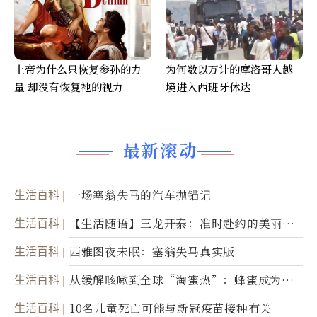
上帝为什么只恢复参孙的力
为何数以万计的摩洛哥人越
量 却没有恢复祂的视力
境进入西班牙休达
最新滚动
生活百科
一场塞翁失马的汽车抛锚记
生活百科
【生活随语】三龙开泰：准时赴约的美丽震
撼
生活百科
西雅图夜未眠：塞翁失马真实版
生活百科
从缓解咳嗽到全球“淘蜜热”：蜂蜜成为健
康产业前沿商品
生活百科
10名儿童死亡可能与新冠疫苗接种有关