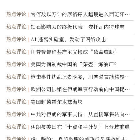
热点评论
为何数以万计的摩洛哥人越境进入西班牙休
达
热点评论
钻石影响力的终极代表：安托瓦内特珠宝
热点评论
AI 逃离实验室，发动了网络攻击
热点评论
川普警告称共产主义构成“致命威胁”
热点评论
美国为何制裁中国的“茶壶”炼油厂？
热点评论
枪击事件扰乱记者晚宴，川普誓言继续履行
职责
热点评论
欧洲公司涉嫌在伊朗军事行动前向中国提供
美军基地的卫星图像
热点评论
美国封锁霍尔木兹海峡
热点评论
中共对伊朗的军事支持：从直接军售转向间
接技术转让
热点评论
伊朗与美国在“十点和平计划”上分歧重重
热点评论
虎口脱险： 身陷敌腹的美飞行员获救始末