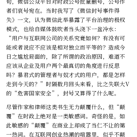
旬，微信公众平台对时政公号批量删号，公号作
者们哀号宛在。当时我写了《微信封号事件得
失》一文，认为微信此举暴露了平台治理的极权
模式，也给自媒体鼓吹者当头浇下一盆冷水：
“用户与互联网公司的关系究竟如何？有没有可
能或者说应不应该是相对独立而平等的？造成今
日之尴尬局面的，除了所谓的政治原因，难道不
应该从企业及用户两个最真切的角度进行反思
吗？暴君式的管理者与奴才式的用户，都是怎样
走到今天的？”时隔数月回头来看，比之失联大V
的“危害国家安全”，封号又算得了什么呢。
尽管作家和律师这类书生无力颠覆什么，但“颠
覆”在时政上绝对是一类敏感词。奇怪的是，如
此敏感的“颠覆”在商业上却成了当仁不让的第
一热词。在互联网创业热潮的喧嚣里，似乎不颠