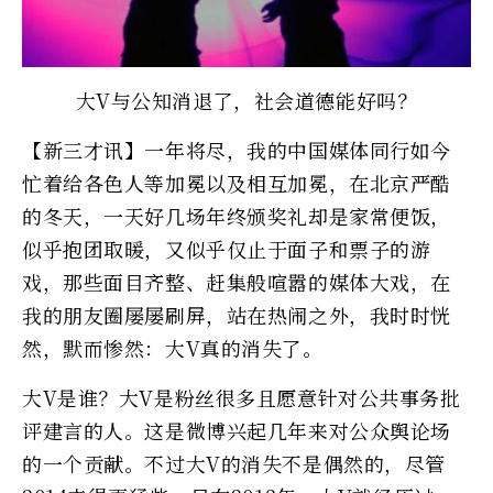
大V与公知消退了，社会道德能好吗？
【新三才讯】一年将尽，我的中国媒体同行如今
忙着给各色人等加冕以及相互加冕，在北京严酷
的冬天，一天好几场年终颁奖礼却是家常便饭，
似乎抱团取暖，又似乎仅止于面子和票子的游
戏，那些面目齐整、赶集般喧嚣的媒体大戏，在
我的朋友圈屡屡刷屏，站在热闹之外，我时时恍
然，默而惨然：大V真的消失了。
大V是谁？大V是粉丝很多且愿意针对公共事务批
评建言的人。这是微博兴起几年来对公众舆论场
的一个贡献。不过大V的消失不是偶然的，尽管