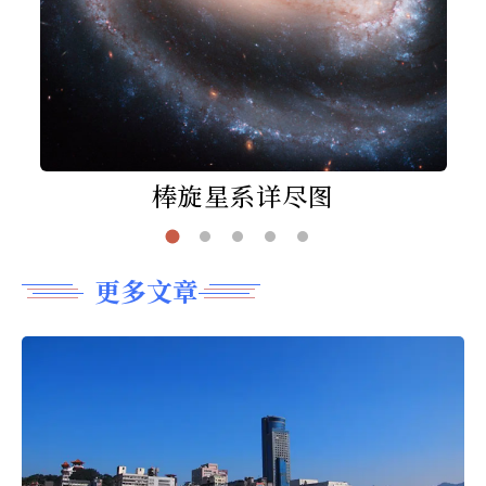
棒旋星系详尽图
更多文章