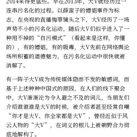
2014来得更猛些。早在2013年，大V就经历过一
连串污名化的过程。以薛蛮子的嫖娼事件为标
志，在央视的直播悔罪镜头之下，大V经历了一场
声势不小的污名化运动，随后大V们似乎进入了一
种甩不掉的“自污模式”（看起来是这样，你懂
的），有的嫖娼，有的吸毒，大V先前在网络舆论
场所积蓄的道德魅力，在污名化运动中很快就被
消解了。
有一阵子大V成为传统媒体隐而不发的敏感词，而
基于上述种种中国式的原因，在人们的线下聚会
中，大V渐渐沦为令人避之不及的词儿，当朋友们
介绍谁谁谁是大V的时候，被介绍者甚至经常自嘲
“你才是大V、你全家都是大V”，曾经近似于风
云人物的“大V”，在词义的根儿上被朝野合力彻
底地解构了。