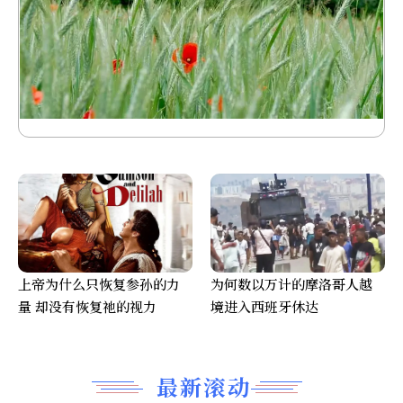
上帝为什么只恢复参孙的力
为何数以万计的摩洛哥人越
量 却没有恢复祂的视力
境进入西班牙休达
最新滚动