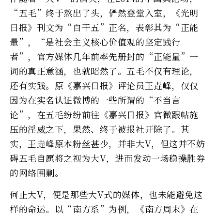
“五毛”终于熬出了头，俨然登堂入室，《光明
日报》刊文为“自干五”正名，表彰其为“正能
量”，“是社会主义核心价值观的坚定践行
者”，官方媒体几年前率先册封的“正能量”一
词的真正意涵，也就昭然了。五毛不仅有理论，
还有实践。原《嘉兴日报》评论员王垚峰，仅仅
因为在实名认证微博的一些所谓的“不当言
论”，在五毛纷纷前往《嘉兴日报》官微跟帖施
压的淫威之下，果然、终于被报社开除了。其
实，王垚峰原本粉丝甚少，并非大V，但这并不妨
碍五毛自愿将之视为大V，进而发动一场稳操胜券
的网络围剿。
何止大V，便是那些大V式的媒体，也未能避免这
样的命运。以“南方系”为例，《南方周末》在