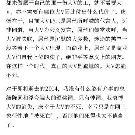
都来做属于自己的那一份大V的工，就不需要大
V，亦不需要有哪位大V因此付出什么代价了。遗
憾在于，目前大V仍只是屌丝所呼喊的代言人，远
非同道，当大V为公义发言，屌丝们鼓掌欢呼，当
大V被失联，屌丝是沉默的大多数，迷途的羔羊一
般等着下一个大V出现。而商业上，屌丝又是商业
大V们自我上位的棋子，绝非平等意义上的朋友。
在这样一个时代，真正的大V是尴尬的。大V怎能
不死。
对于即将逝去的2014，我没有什么煞有介事的总
结陈词和浮夸骗人的颁奖词，只有悼词。我哀悼
大V的消失，庆幸于大V的不死，幸亏只是在网上
象征性地“被死亡”，否则他们死得也太不值当
了。