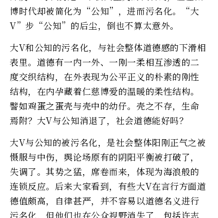
博时代却被简化为“公知”，进而污名化。“大
V”步“公知”的后尘，倒也不算太意外。
大V和公知的污名化，与社会整体道德感的下滑相
表里。道德有一内一外、一刚一柔相互渗透的二
度交织结构，在外表现为公平正义的朴素的刚性
结构，在内孕藏着仁慈博爱的温暖的柔性结构。
譬如鸡蛋之蛋壳与壳中的幼仔。壳之不存，生命
焉附？大V与公知消退了，社会道德能好吗？
大V与公知的被污名化，是社会整体阳刚正气之被
慑服与中伤，舆论场原有的阴阳平衡被打破了，
失调了。其势之猛，席卷而来，体现为海浪般的
连锁反应。后来大家看到，有些大V在言行方面道
德值颇高，自律甚严，并不容易以道德名义进行
污名化，但他们也在公众视野消失了，包括许志