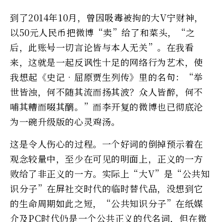
到了2014年10月，曾因吸毒被拘的大V宁财神，
以50元人民币把微博“卖”给了和菜头，“之
后，此账号一切言论皆与本人无关”。在我看
来，这就是一起反讽性十足的网络行为艺术，使
我想起《史记•屈原贾生列传》里的名句：“举
世皆浊，何不随其流而扬其波？众人皆醉，何不
哺其糟而啜其醨。”而李开复的微博也已彻底沦
为一碗升级版的心灵鸡汤。
这是令人伤心的过程。一个好词的倒掉预示着在
观念较量中，至少在可见的明面上，正义的一方
败给了非正义的一方。实际上“大V”是“公共知
识分子”在屏社交时代的临时替代品，没想到它
的生命周期如此之短，“公共知识分子”在纸媒
介及PC时代仍是一个公共正义的代名词，但在微