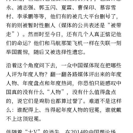
永、浦志强、郭玉闪、夏霖、曹保印、慕容雪
村、李承鹏等等，他们有的被几大平台删号了，
有的则被暂时性删人（媒体的公共表述是“被带
走”）。然而时至今日，还有几个人真正惦记他
们的命运？他们和马航那架飞机一样在失联一刻
举国震惊，随后又被选择性遗忘。
沿着这个角度问下去，一众中国媒体现在把哪些
人评为年度人物？翻一翻各路媒体评出来的年度
人物、年度盘点和年度热词，你恐怕只能感叹中
国真的没有什么“人物”，没有什么值得盘点
的，说它们是鸡肋也都算过誉了。难道不是这样
么：谁配得上、当得起年度人物的冠冕，谁就戴
不上这顶冠冕。
伴随着“大V”的消失，在2014的中国舆论场，