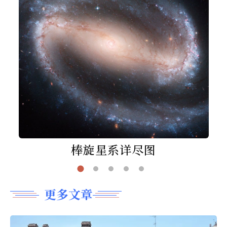
棒旋星系详尽图
更多文章