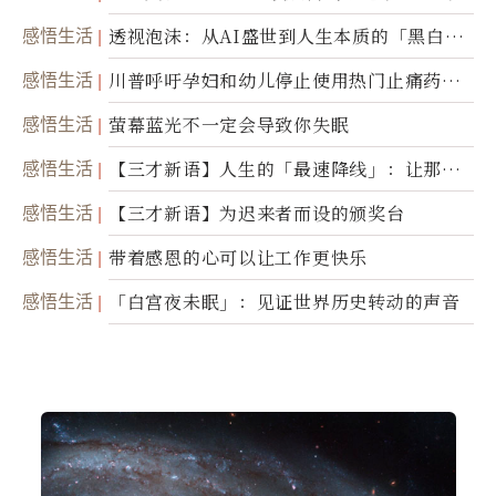
省思
感悟生活
透视泡沫：从AI盛世到人生本质的「黑白一
瞬」
感悟生活
川普呼吁孕妇和幼儿停止使用热门止痛药泰
诺
感悟生活
萤幕蓝光不一定会导致你失眠
感悟生活
【三才新语】人生的「最速降线」：让那道
光，带你滑向自己
感悟生活
【三才新语】为迟来者而设的颁奖台
感悟生活
带着感恩的心可以让工作更快乐
感悟生活
「白宫夜未眠」：见证世界历史转动的声音