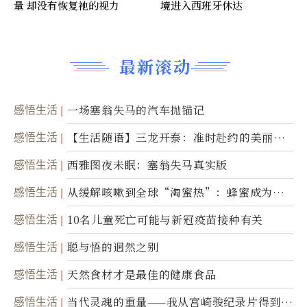
量 却没有恢复祂的视力
境进入西班牙休达
最新滚动
感悟生活
一场塞翁失马的汽车抛锚记
感悟生活
【生活随语】三龙开泰：准时赴约的美丽震
撼
感悟生活
西雅图夜未眠：塞翁失马真实版
感悟生活
从缓解咳嗽到全球“淘蜜热”：蜂蜜成为健
康产业前沿商品
感悟生活
10名儿童死亡可能与新冠疫苗接种有关
感悟生活
聪与悟的迥然之别
感悟生活
天然食材才是最佳的健康食品
感悟生活
当代灵魂的重量——我从宫崎骏纪录片得到的