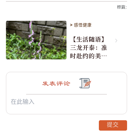
標籤
:
>
感悟健康
【生活随语】
三龙开泰：准
时赴约的美丽
震撼
发表评论
提交