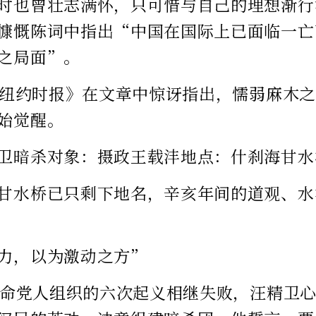
时也曾壮志满怀，只可惜与自己的理想渐行
慷慨陈词中指出“中国在国际上已面临一亡
之局面”。
，《纽约时报》在文章中惊讶指出，懦弱麻木
始觉醒。
卫暗杀对象：摄政王载沣地点：什刹海甘水
甘水桥已只剩下地名，辛亥年间的道观、水
力，以为激动之方”
，革命党人组织的六次起义相继失败，汪精卫