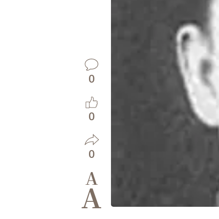
0
0
0
A
A