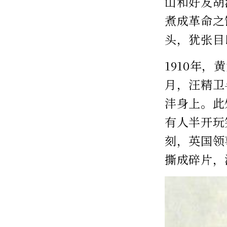
山和好友胡
煮成革命之
头，犹张目
1910年
月，汪精卫
沣身上。此
有人半开玩
刻，英国领
撕成碎片，