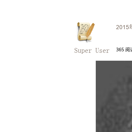
2015
365
阅
Super User