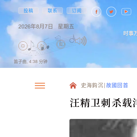
投稿
联系
订阅
2026年8月7日
星期五
时事
笛子曲,
4:38
分钟
史海鈎沉
故國回首
汪精卫刺杀载