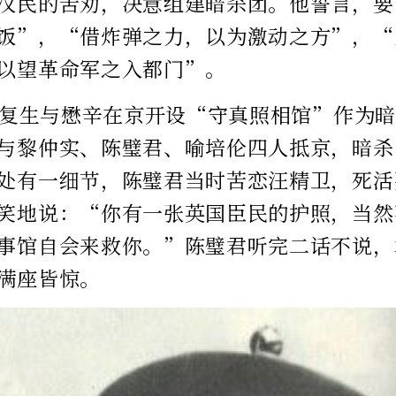
汉民的苦劝，决意组建暗杀团。他誓言，要
饭”，“借炸弹之力，以为激动之方”，“
以望革命军之入都门”。
，黄复生与懋辛在京开设“守真照相馆”作为暗
与黎仲实、陈璧君、喻培伦四人抵京，暗杀
处有一细节，陈璧君当时苦恋汪精卫，死活
笑地说：“你有一张英国臣民的护照，当然
事馆自会来救你。”陈璧君听完二话不说，
满座皆惊。