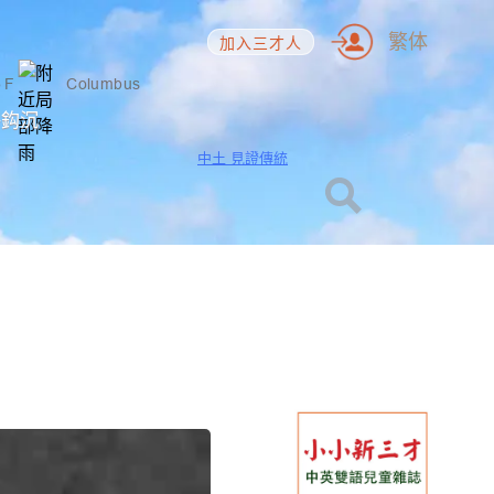
繁体
加入三才人
5
F
Columbus
海鈎沉
中土 見證傳統