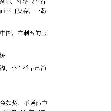
渐远。汪精卫在行
而不可复存，一弱
之中国，在刺客的玉
桥
沟、小石桥早已消
心急如焚，不顾孙中