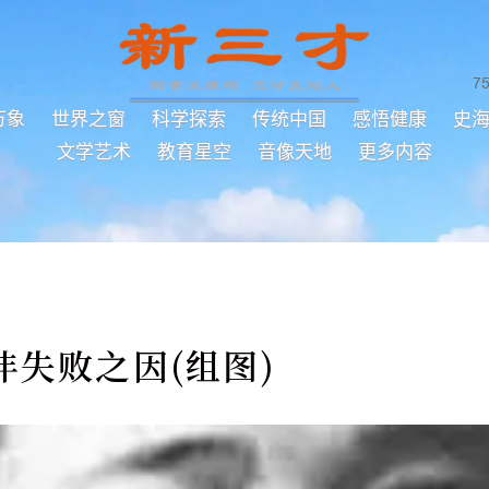
7
万象
世界之窗
科学探索
传统中国
感悟健康
史
文学艺术
教育星空
音像天地
更多内容
沣失败之因(组图)