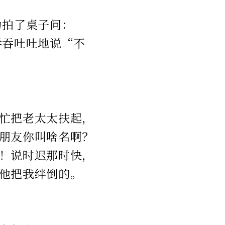
力拍了桌子问：
吞吞吐吐地说“不
忙把老太太扶起，
朋友你叫啥名啊？
！说时迟那时快，
他把我绊倒的。