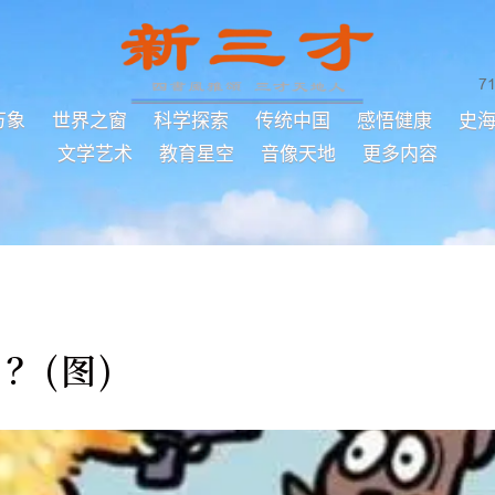
7
万象
世界之窗
科学探索
传统中国
感悟健康
史
文学艺术
教育星空
音像天地
更多内容
？(图)