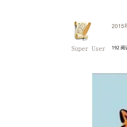
2015
192
阅
Super User