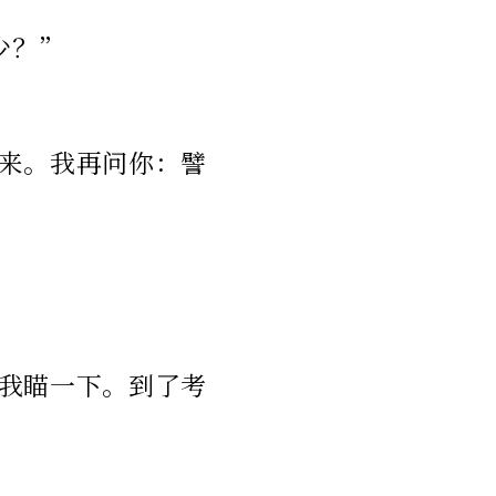
少？”
来。我再问你：譬
我瞄一下。到了考