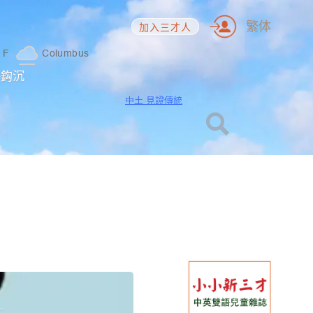
繁体
加入三才人
1
F
Columbus
海鈎沉
中土 見證傳統