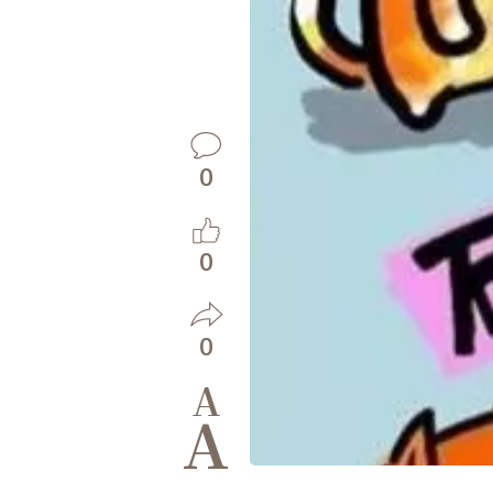
0
0
0
A
A