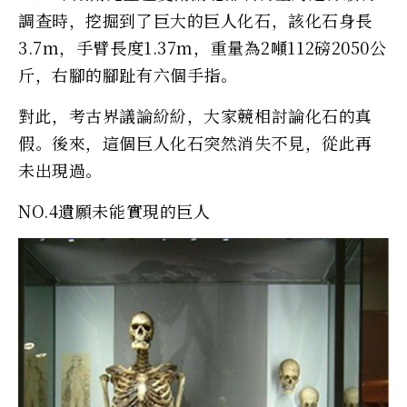
調查時，挖掘到了巨大的巨人化石，該化石身長
3.7m，手臂長度1.37m，重量為2噸112磅2050公
斤，右腳的腳趾有六個手指。
對此，考古界議論紛紛，大家競相討論化石的真
假。後來，這個巨人化石突然消失不見，從此再
未出現過。
NO.4遺願未能實現的巨人