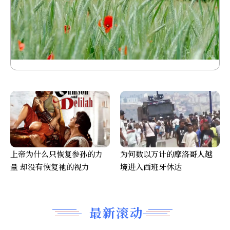
上帝为什么只恢复参孙的力
为何数以万计的摩洛哥人越
量 却没有恢复祂的视力
境进入西班牙休达
最新滚动