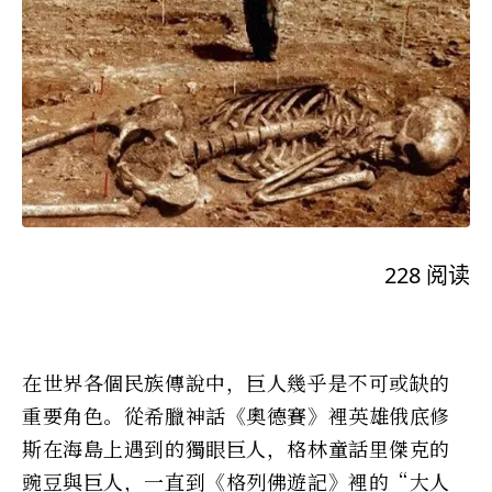
228
阅读
在世界各個民族傳說中，巨人幾乎是不可或缺的
重要角色。從希臘神話《奧德賽》裡英雄俄底修
斯在海島上遇到的獨眼巨人，格林童話里傑克的
豌豆與巨人，一直到《格列佛遊記》裡的“大人