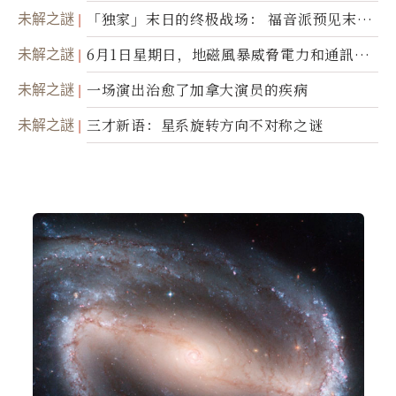
未解之謎
「独家」末日的终极战场： 福音派预见末
世；希腊僧侣预言以色列的进攻
未解之謎
6月1日星期日，地磁風暴威脅電力和通訊基
礎設施
未解之謎
一场演出治愈了加拿大演员的疾病
未解之謎
三才新语：星系旋转方向不对称之谜