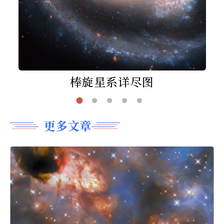
棒旋星系详尽图
更多文章