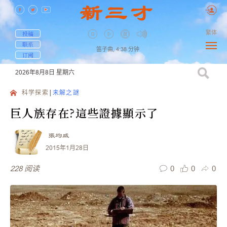
繁体
投稿
联系
笛子曲,
4:38
分钟
订阅
2026年8月8日
星期六
科学探索
未解之謎
巨人族存在?這些證據顯示了
張均威
2015年1月28日
0
0
0
228
阅读