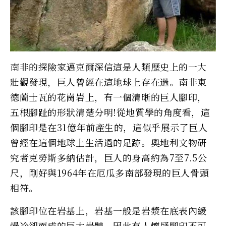
南非的探險家邁克爾深信這是人類歷史上的一大
壯觀發現，巨人曾經在這地球上存在過。南非東
德蘭士瓦的花崗岩上，有一個清晰的巨人腳印，
五根腳趾的形狀清楚分明!從地質學的角度看，這
個腳印是在31億年前產生的，這似乎展示了巨人
曾經在這個地球上生活過的足跡。奧地利文物研
究者克勞斯多納估計，巨人的身高約為7至7.5公
尺，剛好與1964年在厄瓜多南部發現的巨人骨頭
相符。
該腳印位在岩基上，岩基一般是岩漿在底表內緩
慢冷卻而成的巨大岩體，因此有人懷疑腳印不可