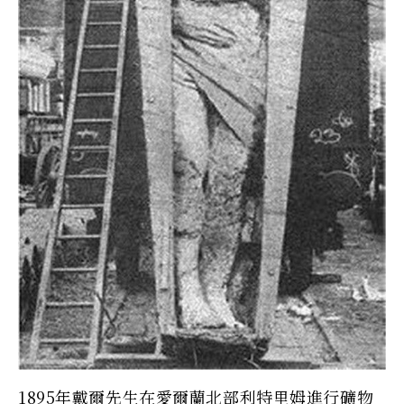
1895年戴爾先生在愛爾蘭北部利特里姆進行礦物