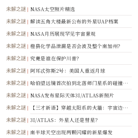
未解之謎
NASA太空照片精选
未解之謎
解读五角大楼最新公布的外星UAP档案
未解之謎
NASA月历展现罕见宇宙景观
未解之謎
橙县化学品泄漏是否会波及整个南加州？
未解之謎
究竟是谁在保护川普？
未解之謎
阿耳忒弥斯2号：美国人重返月球
未解之謎
哈伯望远镜首次拍到北落师门星系的碰撞与
爆炸
未解之謎
NASA发布星际天体3I/ATLAS新照片
未解之謎
【三才新语】穿越太阳系的火牆：宇宙边界
新启示
未解之謎
3I/ATLAS：外星人还是彗星？
未解之謎
南半球天空出现两颗闪耀的新星爆发