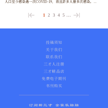
人口至少感染過一次COVID-19，而且許多人曾多次感染。...
1
2
3
4
5
…
投稿须知
关于我们
联系我们
三才人注册
三才精品店
免费电子期刊
书刊购买
订阅新三才 全家乐融融