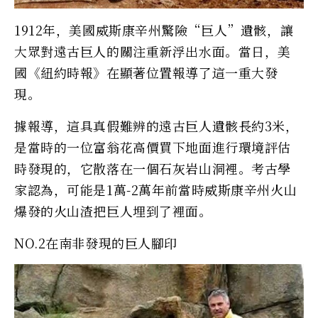
1912年，美國威斯康辛州驚險“巨人”遺骸，讓
大眾對遠古巨人的關注重新浮出水面。當日，美
國《紐約時報》在顯著位置報導了這一重大發
現。
據報導，這具真假難辨的遠古巨人遺骸長約3米，
是當時的一位富翁花高價買下地面進行環境評估
時發現的，它散落在一個石灰岩山洞裡。考古學
家認為，可能是1萬-2萬年前當時威斯康辛州火山
爆發的火山渣把巨人埋到了裡面。
NO.2在南非發現的巨人腳印