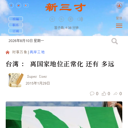
繁体
投稿
联系
笛子曲,
4:38
分钟
订阅
2026年8月10日
星期一
时事万象
两岸三地
台湾 ： 离国家地位正常化 还有 多远
Super User
2015年1月29日
0
0
0