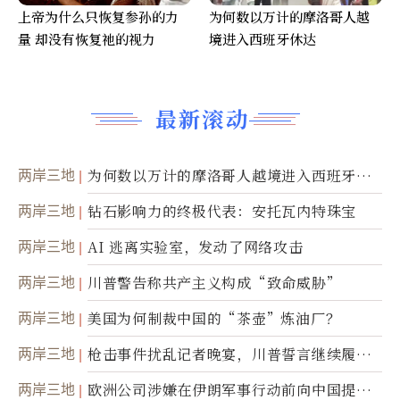
上帝为什么只恢复参孙的力
为何数以万计的摩洛哥人越
量 却没有恢复祂的视力
境进入西班牙休达
最新滚动
两岸三地
为何数以万计的摩洛哥人越境进入西班牙休
达
两岸三地
钻石影响力的终极代表：安托瓦内特珠宝
两岸三地
AI 逃离实验室，发动了网络攻击
两岸三地
川普警告称共产主义构成“致命威胁”
两岸三地
美国为何制裁中国的“茶壶”炼油厂？
两岸三地
枪击事件扰乱记者晚宴，川普誓言继续履行
职责
两岸三地
欧洲公司涉嫌在伊朗军事行动前向中国提供