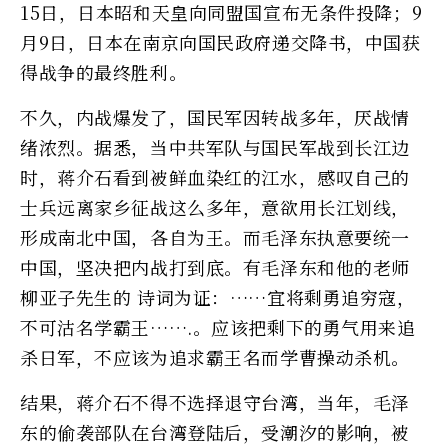
15日，日本昭和天皇向同盟国宣布无条件投降；9
月9日，日本在南京向国民政府递交降书，中国获
得战争的最终胜利。
不久，内战爆发了，国民军因转战多年，厌战情
绪浓烈。据悉，当中共军队与国民军战到长江边
时，蒋介石看到被鲜血染红的江水，感叹自己的
士兵远离家乡征战这么多年，意欲用长江划线，
形成南北中国，各自为王。而毛泽东执意要统一
中国，坚决把内战打到底。有毛泽东和他的老师
柳亚子先生的 诗词为证：……宜将剩勇追穷寇，
不可沽名学霸王…….。应该把剩下的勇气用来追
杀日军，不应该为追求霸王名而学曹操动杀机。
结果，蒋介石不得不选择退守台湾，当年，毛泽
东的偷袭部队在台湾登陆后，受潮汐的影响，被