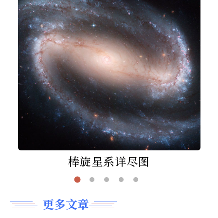
棒旋星系详尽图
更多文章