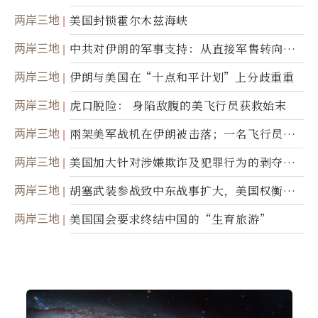
美军基地的卫星图像
两岸三地
美国封锁霍尔木兹海峡
两岸三地
中共对伊朗的军事支持：从直接军售转向间
接技术转让
两岸三地
伊朗与美国在“十点和平计划”上分歧重重
两岸三地
虎口脱险： 身陷敌腹的美飞行员获救始末
两岸三地
兩架美军战机在伊朗被击落；一名飞行员失
踪
两岸三地
美国加大针对涉嫌欺诈及犯罪行为的剥夺公
民权力度
两岸三地
胡塞武装参战致中东战事扩大，美国权衡地
面入侵的可能性
两岸三地
美国国会要求终结中国的“生育旅游”