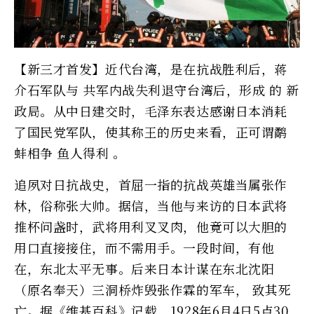
【新三才首发】近代台湾，是在抗战胜利后，蒋
介石军队与 共军内战失利退守台湾后，形成 的 新
政局。从中日建交时，毛泽东表达感谢日本消耗
了国民党军队，使其称王的历史来看，正可谓鹬
蚌相争 鱼人得利 。
追夙对日抗战史，首屈一指的抗战英雄当属张作
林，俗称张大帅。据信，当他与来访的日本武将
推杯问盏时，武将用利叉叉肉，他竟可以大胆的
用口直接接住，而不需用手。一段时间，有他
在，东北太平无事。后来日本计谋在东北沈阳
（原名奉天）三洞桥炸毁张作霖的军车， 致其死
亡。据《维基百科》记载，1928年6月4日5点30