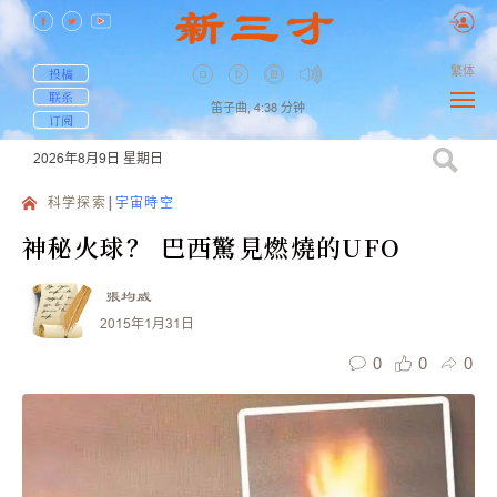
繁体
投稿
联系
笛子曲,
4:38
分钟
订阅
2026年8月9日
星期日
科学探索
宇宙時空
神秘火球？ 巴西驚見燃燒的UFO
張均威
2015年1月31日
0
0
0