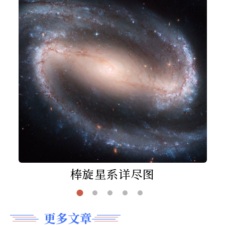
棒旋星系详尽图
更多文章