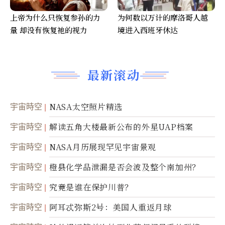
上帝为什么只恢复参孙的力
为何数以万计的摩洛哥人越
量 却没有恢复祂的视力
境进入西班牙休达
最新滚动
宇宙時空
NASA太空照片精选
宇宙時空
解读五角大楼最新公布的外星UAP档案
宇宙時空
NASA月历展现罕见宇宙景观
宇宙時空
橙县化学品泄漏是否会波及整个南加州？
宇宙時空
究竟是谁在保护川普？
宇宙時空
阿耳忒弥斯2号：美国人重返月球