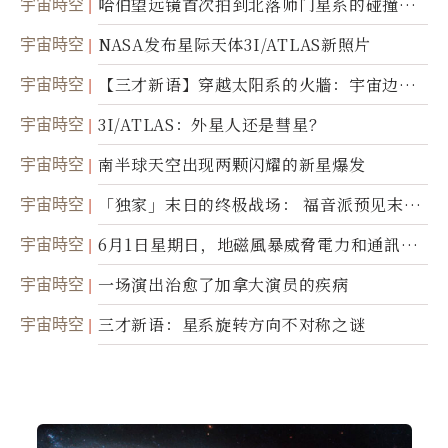
宇宙時空
哈伯望远镜首次拍到北落师门星系的碰撞与
爆炸
宇宙時空
NASA发布星际天体3I/ATLAS新照片
宇宙時空
【三才新语】穿越太阳系的火牆：宇宙边界
新启示
宇宙時空
3I/ATLAS：外星人还是彗星？
宇宙時空
南半球天空出现两颗闪耀的新星爆发
宇宙時空
「独家」末日的终极战场： 福音派预见末
世；希腊僧侣预言以色列的进攻
宇宙時空
6月1日星期日，地磁風暴威脅電力和通訊基
礎設施
宇宙時空
一场演出治愈了加拿大演员的疾病
宇宙時空
三才新语：星系旋转方向不对称之谜