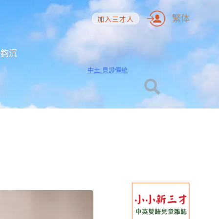
繁体
加入三才人
海鈎沉
中土 見證傳統