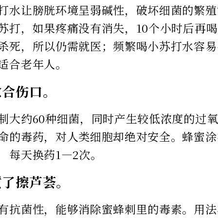
打水让膀胱环境呈弱碱性，破坏细菌的繁殖
苏打，如果疼痛没有消失，10个小时后再
杀死，所以仍需就医；频繁喝小苏打水容易
适合老年人。
愈合伤口。
制大约60种细菌，同时产生较低浓度的过
命的毒药，对人类细胞却绝对安全。蜂蜜涂
，每天换药1—2次。
蜇了擦芦荟。
有抗菌性，能够消除蜜蜂刺里的毒素。用法