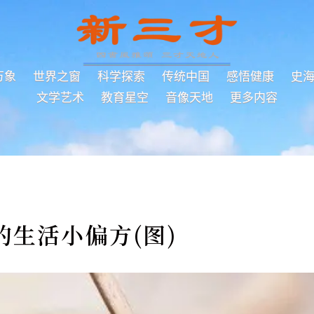
万象
世界之窗
科学探索
传统中国
感悟健康
史
文学艺术
教育星空
音像天地
更多内容
的生活小偏方(图)