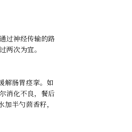
通过神经传输的路
过两次为宜。
，缓解肠胃痉挛。如
尔消化不良，餐后
杯水加半勺茴香籽，