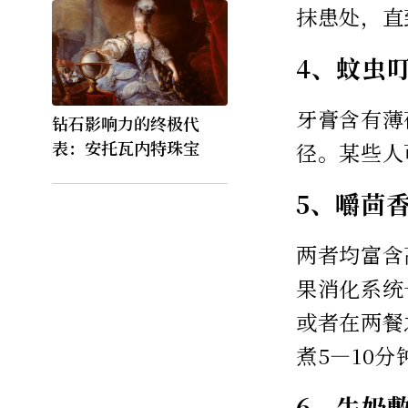
抹患处，直
4、蚊虫
牙膏含有薄
钻石影响力的终极代
表：安托瓦内特珠宝
径。某些人
5、嚼茴
两者均富含
果消化系统
或者在两餐
煮5—10
6、牛奶