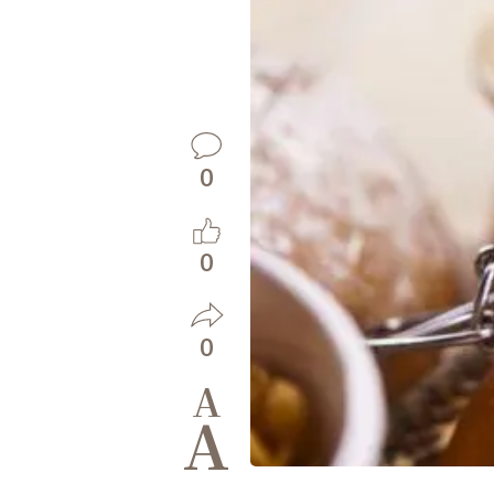
0
0
0
A
A